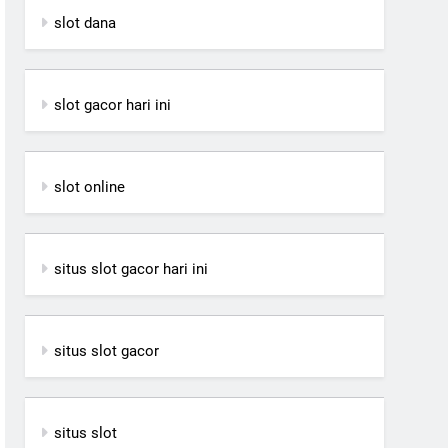
slot dana
slot gacor hari ini
slot online
situs slot gacor hari ini
situs slot gacor
situs slot