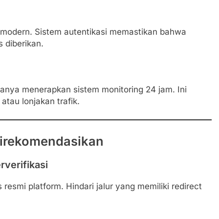
ata modern. Sistem autentikasi memastikan bahwa
s diberikan.
anya menerapkan sistem monitoring 24 jam. Ini
tau lonjakan trafik.
 Direkomendasikan
verifikasi
 resmi platform. Hindari jalur yang memiliki redirect