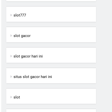
slot777
slot gacor
slot gacor hari ini
situs slot gacor hari ini
slot