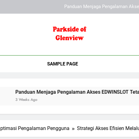
Panduan Menjaga Pengalaman Akses
Panduan Menjaga Pen
Panduan Menjelajahi 
kside Of Glenview
Cara Mengatasi Halaman LEBAH4D yang Lambat D
unian Nyaman Di Parkside Of Glenview. Lingkungan Tenang De
Panduan Menjaga Pengalaman Akses
SAMPLE PAGE
Panduan Menjaga Pen
Panduan Menjelajahi 
uan Menjaga Pengalaman Akses EDWINSLOT Tetap Lancar dan
s Ago
Optimasi Pengalaman Pengguna
Strategi Akses Efisien Mel