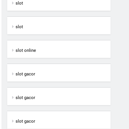
slot
slot
slot online
slot gacor
slot gacor
slot gacor