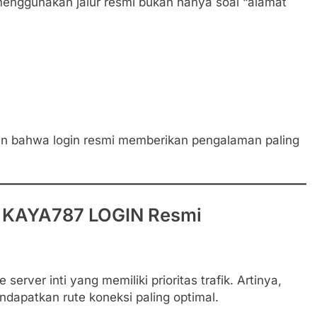
nggunakan jalur resmi bukan hanya soal “alamat
man bahwa login resmi memberikan pengalaman paling
lik KAYA787 LOGIN Resmi
rver inti yang memiliki prioritas trafik. Artinya,
dapatkan rute koneksi paling optimal.