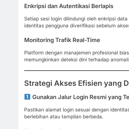
Enkripsi dan Autentikasi Berlapis
Setiap sesi login dilindungi oleh enkripsi d
identitas pengguna diverifikasi sebelum akse
Monitoring Trafik Real-Time
Platform dengan manajemen profesional bias
memungkinkan deteksi dini terhadap anomali a
Strategi Akses Efisien yang
Gunakan Jalur Login Resmi yang Ter
Pastikan alamat login sesuai dengan identitas
berlebihan atau tampilan berbeda.