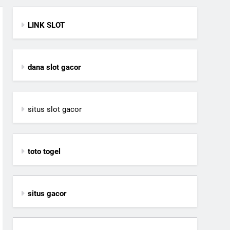
LINK SLOT
dana slot gacor
situs slot gacor
toto togel
situs gacor