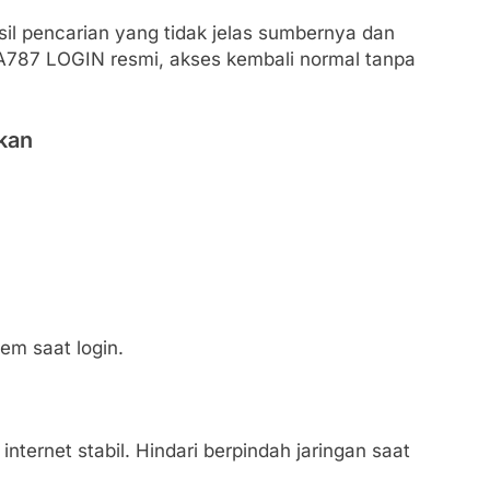
il pencarian yang tidak jelas sumbernya dan
787 LOGIN resmi, akses kembali normal tanpa
kan
em saat login.
internet stabil. Hindari berpindah jaringan saat