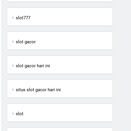
slot777
slot gacor
slot gacor hari ini
situs slot gacor hari ini
slot