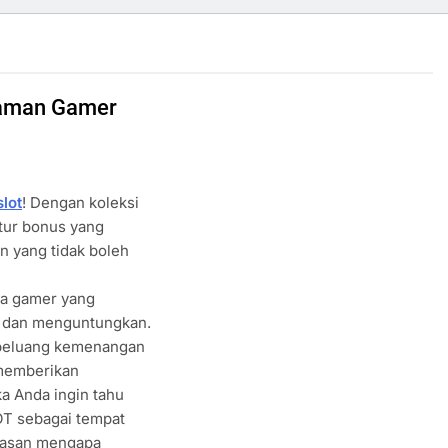
laman Gamer
slot
! Dengan koleksi
tur bonus yang
 yang tidak boleh
ra gamer yang
u dan menguntungkan.
 peluang kemenangan
 memberikan
ka Anda ingin tahu
T sebagai tempat
alasan mengapa