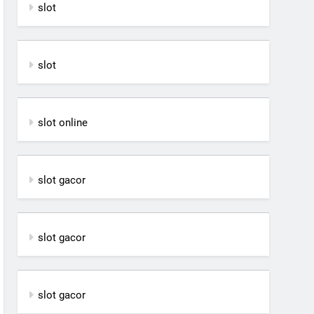
slot
slot
slot online
slot gacor
slot gacor
slot gacor