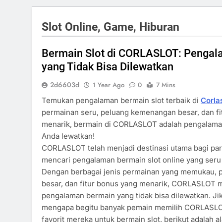
Slot Online, Game, Hiburan
Bermain Slot di CORLASLOT: Penga
yang Tidak Bisa Dilewatkan
2d6603d
1 Year Ago
0
7 Mins
Temukan pengalaman bermain slot terbaik di
Corla
permainan seru, peluang kemenangan besar, dan fi
menarik, bermain di CORLASLOT adalah pengalaman
Anda lewatkan!
CORLASLOT telah menjadi destinasi utama bagi pa
mencari pengalaman bermain slot online yang ser
Dengan berbagai jenis permainan yang memukau,
besar, dan fitur bonus yang menarik, CORLASLOT
pengalaman bermain yang tidak bisa dilewatkan. Ji
mengapa begitu banyak pemain memilih CORLASLO
favorit mereka untuk bermain slot, berikut adalah 