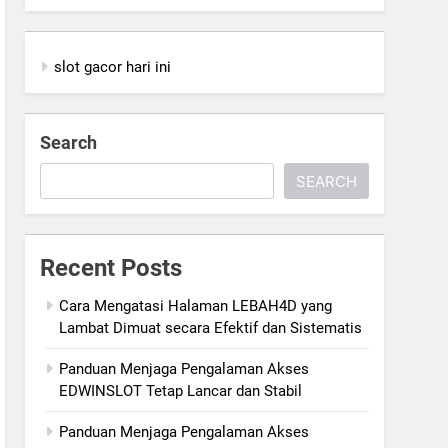
slot gacor hari ini
Search
SEARCH
Recent Posts
Cara Mengatasi Halaman LEBAH4D yang
Lambat Dimuat secara Efektif dan Sistematis
Panduan Menjaga Pengalaman Akses
EDWINSLOT Tetap Lancar dan Stabil
Panduan Menjaga Pengalaman Akses