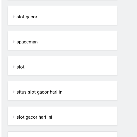
slot gacor
spaceman
slot
situs slot gacor hari ini
slot gacor hari ini