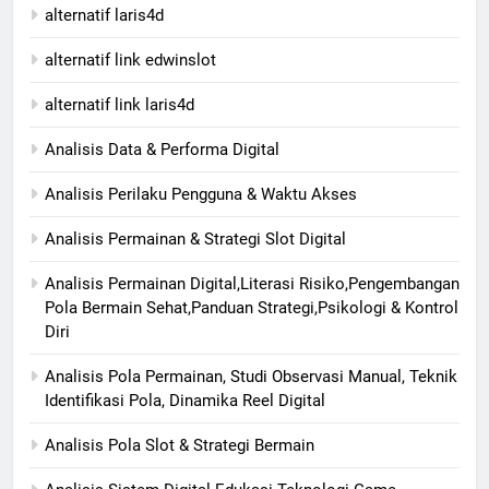
alternatif laris4d
alternatif link edwinslot
alternatif link laris4d
Analisis Data & Performa Digital
Analisis Perilaku Pengguna & Waktu Akses
Analisis Permainan & Strategi Slot Digital
Analisis Permainan Digital,Literasi Risiko,Pengembangan
Pola Bermain Sehat,Panduan Strategi,Psikologi & Kontrol
Diri
Analisis Pola Permainan, Studi Observasi Manual, Teknik
Identifikasi Pola, Dinamika Reel Digital
Analisis Pola Slot & Strategi Bermain