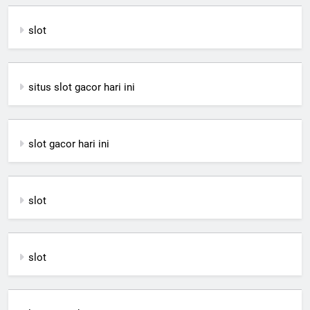
slot
situs slot gacor hari ini
slot gacor hari ini
slot
slot