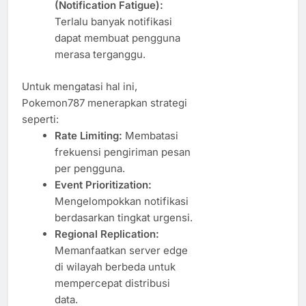
(Notification Fatigue):
Terlalu banyak notifikasi
dapat membuat pengguna
merasa terganggu.
Untuk mengatasi hal ini,
Pokemon787 menerapkan strategi
seperti:
Rate Limiting:
Membatasi
frekuensi pengiriman pesan
per pengguna.
Event Prioritization:
Mengelompokkan notifikasi
berdasarkan tingkat urgensi.
Regional Replication:
Memanfaatkan server edge
di wilayah berbeda untuk
mempercepat distribusi
data.