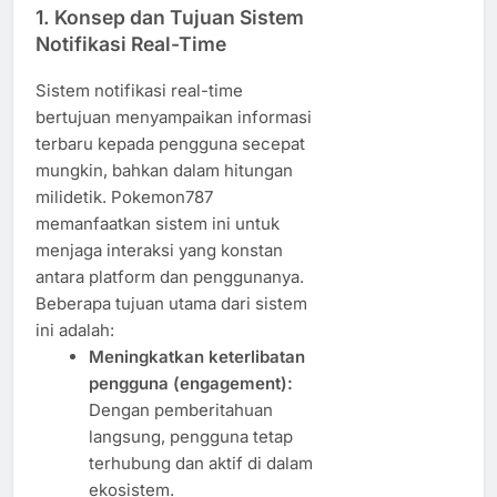
1. Konsep dan Tujuan Sistem
Notifikasi Real-Time
Sistem notifikasi real-time
bertujuan menyampaikan informasi
terbaru kepada pengguna secepat
mungkin, bahkan dalam hitungan
milidetik. Pokemon787
memanfaatkan sistem ini untuk
menjaga interaksi yang konstan
antara platform dan penggunanya.
Beberapa tujuan utama dari sistem
ini adalah:
Meningkatkan keterlibatan
pengguna (engagement):
Dengan pemberitahuan
langsung, pengguna tetap
terhubung dan aktif di dalam
ekosistem.