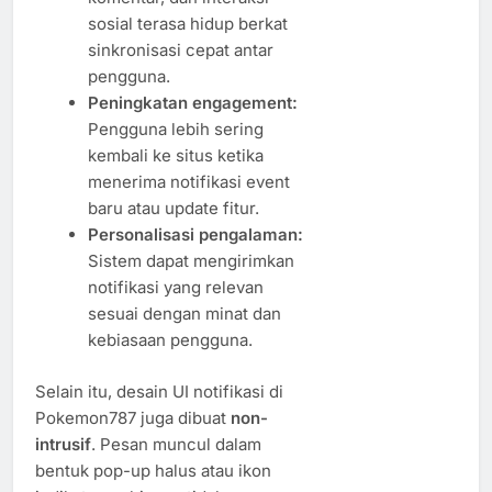
sosial terasa hidup berkat
sinkronisasi cepat antar
pengguna.
Peningkatan engagement:
Pengguna lebih sering
kembali ke situs ketika
menerima notifikasi event
baru atau update fitur.
Personalisasi pengalaman:
Sistem dapat mengirimkan
notifikasi yang relevan
sesuai dengan minat dan
kebiasaan pengguna.
Selain itu, desain UI notifikasi di
Pokemon787 juga dibuat
non-
intrusif
. Pesan muncul dalam
bentuk pop-up halus atau ikon