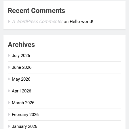
Recent Comments
A WordPress Commenter
on
Hello world!
Archives
July 2026
June 2026
May 2026
April 2026
March 2026
February 2026
January 2026