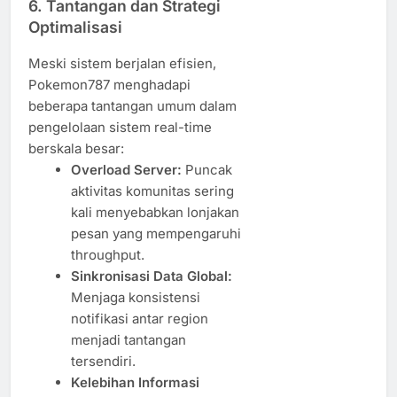
6. Tantangan dan Strategi
Optimalisasi
Meski sistem berjalan efisien,
Pokemon787 menghadapi
beberapa tantangan umum dalam
pengelolaan sistem real-time
berskala besar:
Overload Server:
Puncak
aktivitas komunitas sering
kali menyebabkan lonjakan
pesan yang mempengaruhi
throughput.
Sinkronisasi Data Global:
Menjaga konsistensi
notifikasi antar region
menjadi tantangan
tersendiri.
Kelebihan Informasi