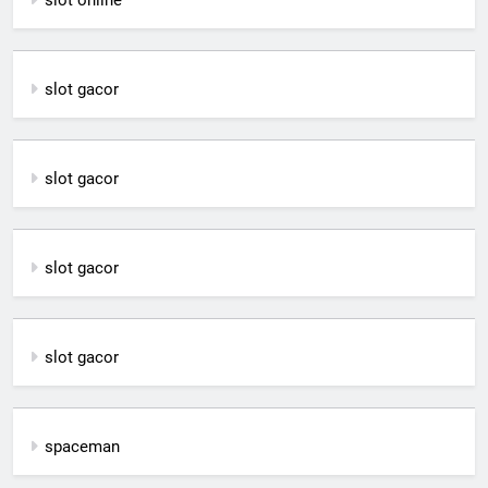
slot online
slot gacor
slot gacor
slot gacor
slot gacor
spaceman