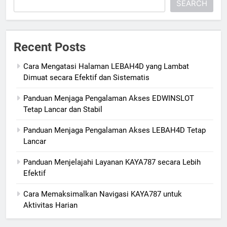
SEARCH
Recent Posts
Cara Mengatasi Halaman LEBAH4D yang Lambat
Dimuat secara Efektif dan Sistematis
Panduan Menjaga Pengalaman Akses EDWINSLOT
Tetap Lancar dan Stabil
Panduan Menjaga Pengalaman Akses LEBAH4D Tetap
Lancar
Panduan Menjelajahi Layanan KAYA787 secara Lebih
Efektif
Cara Memaksimalkan Navigasi KAYA787 untuk
Aktivitas Harian