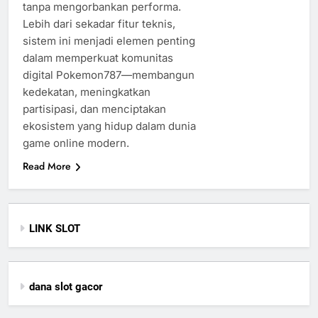
tanpa mengorbankan performa.
Lebih dari sekadar fitur teknis,
sistem ini menjadi elemen penting
dalam memperkuat komunitas
digital Pokemon787—membangun
kedekatan, meningkatkan
partisipasi, dan menciptakan
ekosistem yang hidup dalam dunia
game online modern.
Read More
LINK SLOT
dana slot gacor