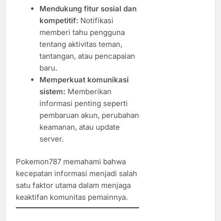
Mendukung fitur sosial dan
kompetitif:
Notifikasi
memberi tahu pengguna
tentang aktivitas teman,
tantangan, atau pencapaian
baru.
Memperkuat komunikasi
sistem:
Memberikan
informasi penting seperti
pembaruan akun, perubahan
keamanan, atau update
server.
Pokemon787 memahami bahwa
kecepatan informasi menjadi salah
satu faktor utama dalam menjaga
keaktifan komunitas pemainnya.