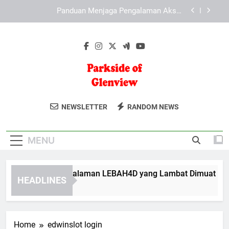
Skip
Panduan Menjaga Pengalaman Akses LEBAH4D
to
Tetap Lancar
content
Panduan Menjelajahi Layanan KAYA787 secara
Lebih Efektif
Cara Mengatasi Halaman LEBAH4D yang Lambat
Dimuat secara Efektif dan Sistematis
Panduan Menjaga Pengalaman Akses
EDWINSLOT Tetap Lancar dan Stabil
Parkside Of
Temukan Hunian Nyaman Di Parkside
Panduan Menjaga Pengalaman Akses LEBAH4D
NEWSLETTER
RANDOM NEWS
Tetap Lancar
Glenview
Of Glenview. Lingkungan Tenang
Panduan Menjelajahi Layanan KAYA787 secara
Dengan Fasilitas Modern Untuk Keluarga
Lebih Efektif
MENU
Anda.
ra Mengatasi Halaman LEBAH4D yang Lambat Dimuat secara E
HEADLINES
Weeks Ago
Home
edwinslot login