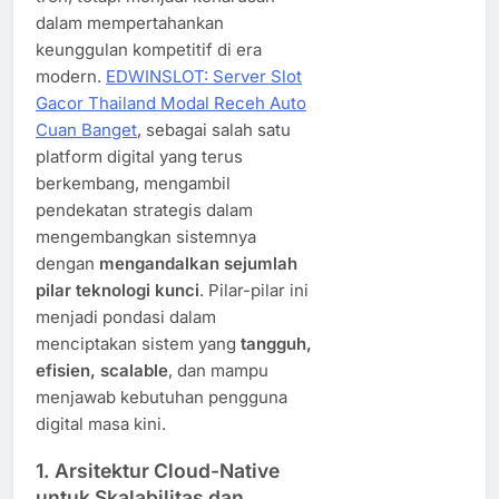
dalam mempertahankan
keunggulan kompetitif di era
modern.
EDWINSLOT: Server Slot
Gacor Thailand Modal Receh Auto
Cuan Banget
, sebagai salah satu
platform digital yang terus
berkembang, mengambil
pendekatan strategis dalam
mengembangkan sistemnya
dengan
mengandalkan sejumlah
pilar teknologi kunci
. Pilar-pilar ini
menjadi pondasi dalam
menciptakan sistem yang
tangguh,
efisien, scalable
, dan mampu
menjawab kebutuhan pengguna
digital masa kini.
1. Arsitektur Cloud-Native
untuk Skalabilitas dan