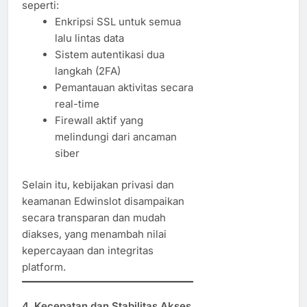
seperti:
Enkripsi SSL untuk semua
lalu lintas data
Sistem autentikasi dua
langkah (2FA)
Pemantauan aktivitas secara
real-time
Firewall aktif yang
melindungi dari ancaman
siber
Selain itu, kebijakan privasi dan
keamanan Edwinslot disampaikan
secara transparan dan mudah
diakses, yang menambah nilai
kepercayaan dan integritas
platform.
4. Kecepatan dan Stabilitas Akses