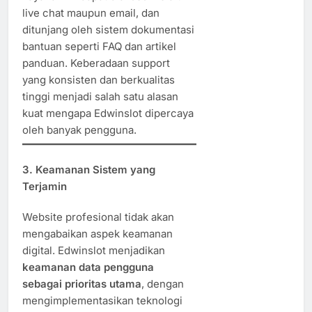
live chat maupun email, dan
ditunjang oleh sistem dokumentasi
bantuan seperti FAQ dan artikel
panduan. Keberadaan support
yang konsisten dan berkualitas
tinggi menjadi salah satu alasan
kuat mengapa Edwinslot dipercaya
oleh banyak pengguna.
3. Keamanan Sistem yang
Terjamin
Website profesional tidak akan
mengabaikan aspek keamanan
digital. Edwinslot menjadikan
keamanan data pengguna
sebagai prioritas utama
, dengan
mengimplementasikan teknologi