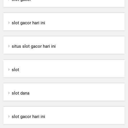
slot gacor hari ini
situs slot gacor hari ini
slot
slot dana
slot gacor hari ini