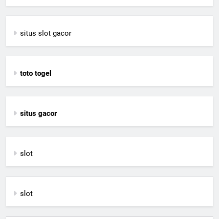
situs slot gacor
toto togel
situs gacor
slot
slot