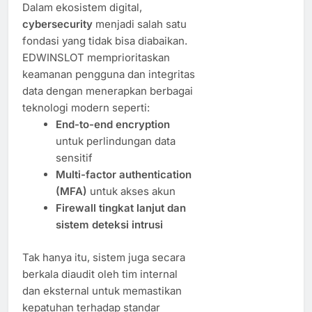
Dalam ekosistem digital,
cybersecurity
menjadi salah satu
fondasi yang tidak bisa diabaikan.
EDWINSLOT memprioritaskan
keamanan pengguna dan integritas
data dengan menerapkan berbagai
teknologi modern seperti:
End-to-end encryption
untuk perlindungan data
sensitif
Multi-factor authentication
(MFA)
untuk akses akun
Firewall tingkat lanjut dan
sistem deteksi intrusi
Tak hanya itu, sistem juga secara
berkala diaudit oleh tim internal
dan eksternal untuk memastikan
kepatuhan terhadap standar