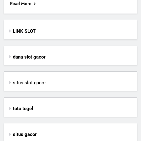
Read More
LINK SLOT
dana slot gacor
situs slot gacor
toto togel
situs gacor