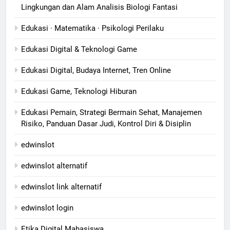
Lingkungan dan Alam Analisis Biologi Fantasi
Edukasi · Matematika · Psikologi Perilaku
Edukasi Digital & Teknologi Game
Edukasi Digital, Budaya Internet, Tren Online
Edukasi Game, Teknologi Hiburan
Edukasi Pemain, Strategi Bermain Sehat, Manajemen
Risiko, Panduan Dasar Judi, Kontrol Diri & Disiplin
edwinslot
edwinslot alternatif
edwinslot link alternatif
edwinslot login
Etika Digital Mahasiswa