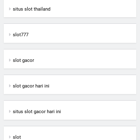
situs slot thailand
slot777
slot gacor
slot gacor hari ini
situs slot gacor hari ini
slot