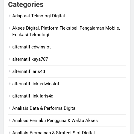
Categories
Adaptasi Teknologi Digital
Akses Digital, Platform Fleksibel, Pengalaman Mobile,
Edukasi Teknologi
alternatif edwinslot
alternatif kaya787
alternatif laris4d
alternatif link edwinslot
alternatif link laris4d
Analisis Data & Performa Digital
Analisis Perilaku Pengguna & Waktu Akses
Analisis Permainan & Strategi Slot Digital