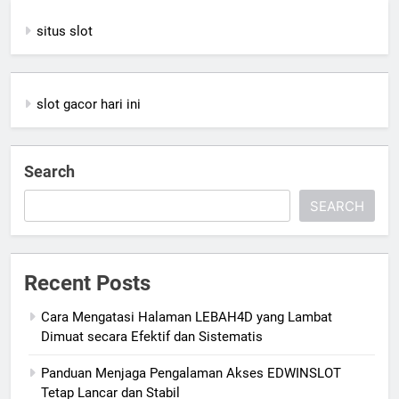
situs slot
slot gacor hari ini
Search
SEARCH
Recent Posts
Cara Mengatasi Halaman LEBAH4D yang Lambat
Dimuat secara Efektif dan Sistematis
Panduan Menjaga Pengalaman Akses EDWINSLOT
Tetap Lancar dan Stabil