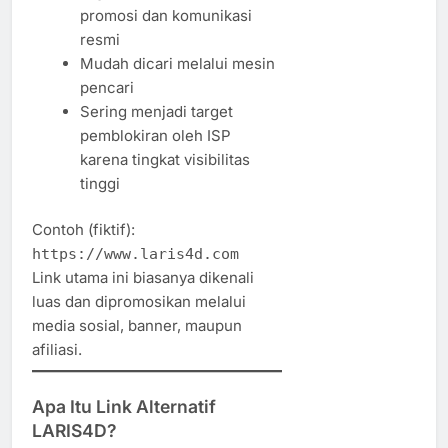
promosi dan komunikasi
resmi
Mudah dicari melalui mesin
pencari
Sering menjadi target
pemblokiran oleh ISP
karena tingkat visibilitas
tinggi
Contoh (fiktif):
https://www.laris4d.com
Link utama ini biasanya dikenali
luas dan dipromosikan melalui
media sosial, banner, maupun
afiliasi.
Apa Itu Link Alternatif
LARIS4D?