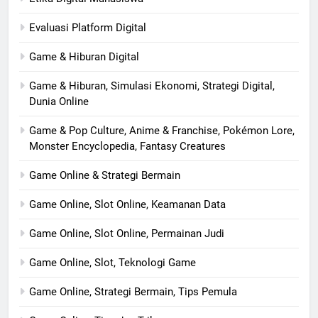
Evaluasi Platform Digital
Game & Hiburan Digital
Game & Hiburan, Simulasi Ekonomi, Strategi Digital,
Dunia Online
Game & Pop Culture, Anime & Franchise, Pokémon Lore,
Monster Encyclopedia, Fantasy Creatures
Game Online & Strategi Bermain
Game Online, Slot Online, Keamanan Data
Game Online, Slot Online, Permainan Judi
Game Online, Slot, Teknologi Game
Game Online, Strategi Bermain, Tips Pemula