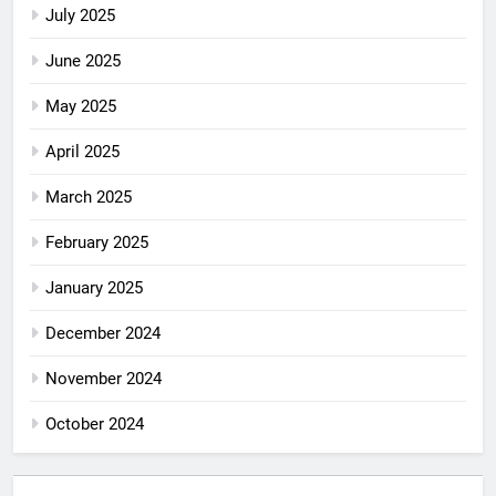
July 2025
June 2025
May 2025
April 2025
March 2025
February 2025
January 2025
December 2024
November 2024
October 2024