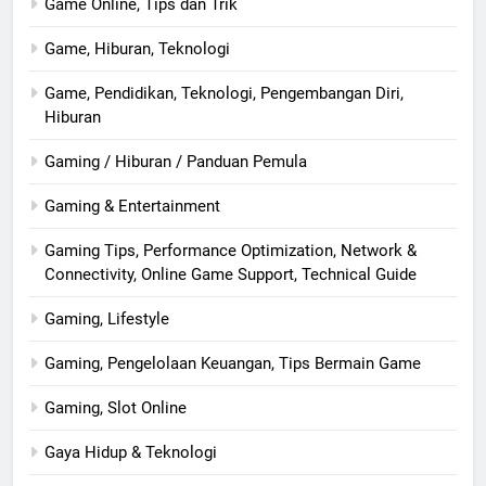
Game Online, Tips dan Trik
Game, Hiburan, Teknologi
Game, Pendidikan, Teknologi, Pengembangan Diri,
Hiburan
Gaming / Hiburan / Panduan Pemula
Gaming & Entertainment
Gaming Tips, Performance Optimization, Network &
Connectivity, Online Game Support, Technical Guide
Gaming, Lifestyle
Gaming, Pengelolaan Keuangan, Tips Bermain Game
Gaming, Slot Online
Gaya Hidup & Teknologi