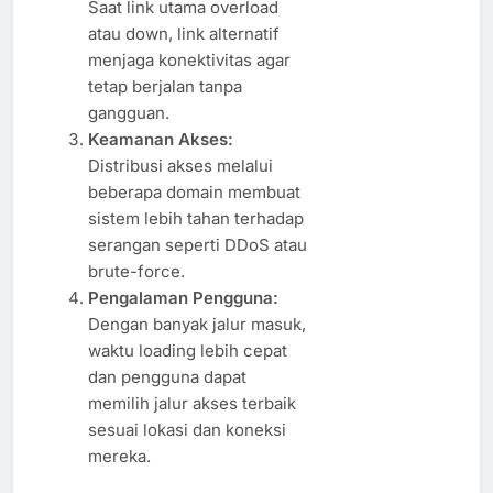
Saat link utama overload
atau down, link alternatif
menjaga konektivitas agar
tetap berjalan tanpa
gangguan.
Keamanan Akses:
Distribusi akses melalui
beberapa domain membuat
sistem lebih tahan terhadap
serangan seperti DDoS atau
brute-force.
Pengalaman Pengguna:
Dengan banyak jalur masuk,
waktu loading lebih cepat
dan pengguna dapat
memilih jalur akses terbaik
sesuai lokasi dan koneksi
mereka.