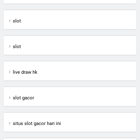
slot
slot
live draw hk
slot gacor
situs slot gacor hari ini