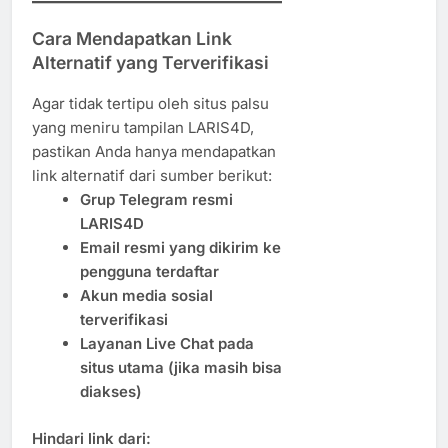
Cara Mendapatkan Link
Alternatif yang Terverifikasi
Agar tidak tertipu oleh situs palsu
yang meniru tampilan LARIS4D,
pastikan Anda hanya mendapatkan
link alternatif dari sumber berikut:
Grup Telegram resmi
LARIS4D
Email resmi yang dikirim ke
pengguna terdaftar
Akun media sosial
terverifikasi
Layanan Live Chat pada
situs utama (jika masih bisa
diakses)
Hindari link dari: