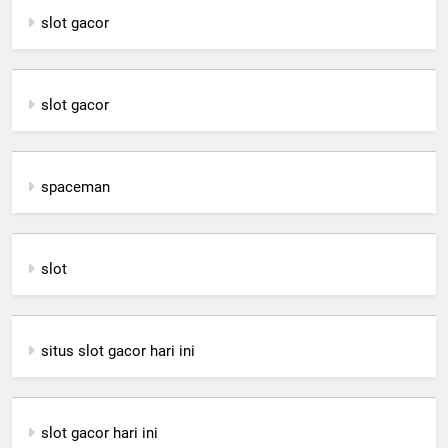
slot gacor
slot gacor
spaceman
slot
situs slot gacor hari ini
slot gacor hari ini