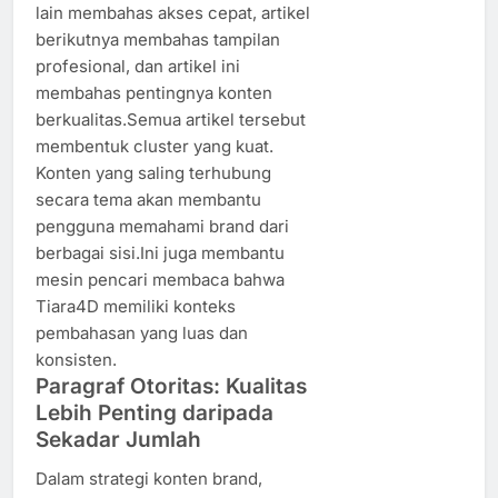
lain membahas akses cepat, artikel
berikutnya membahas tampilan
profesional, dan artikel ini
membahas pentingnya konten
berkualitas.Semua artikel tersebut
membentuk cluster yang kuat.
Konten yang saling terhubung
secara tema akan membantu
pengguna memahami brand dari
berbagai sisi.Ini juga membantu
mesin pencari membaca bahwa
Tiara4D memiliki konteks
pembahasan yang luas dan
konsisten.
Paragraf Otoritas: Kualitas
Lebih Penting daripada
Sekadar Jumlah
Dalam strategi konten brand,