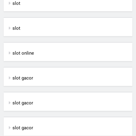
slot
slot
slot online
slot gacor
slot gacor
slot gacor