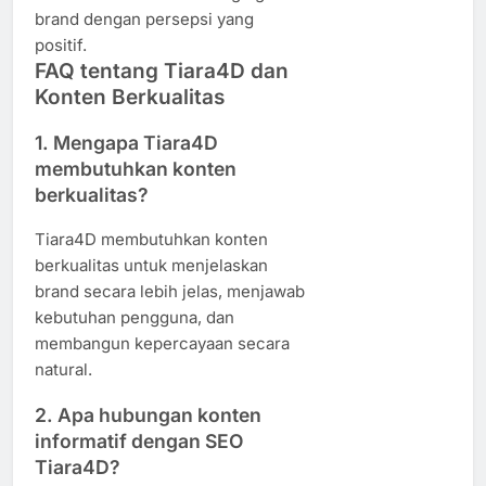
brand dengan persepsi yang
positif.
FAQ tentang Tiara4D dan
Konten Berkualitas
1. Mengapa Tiara4D
membutuhkan konten
berkualitas?
Tiara4D membutuhkan konten
berkualitas untuk menjelaskan
brand secara lebih jelas, menjawab
kebutuhan pengguna, dan
membangun kepercayaan secara
natural.
2. Apa hubungan konten
informatif dengan SEO
Tiara4D?