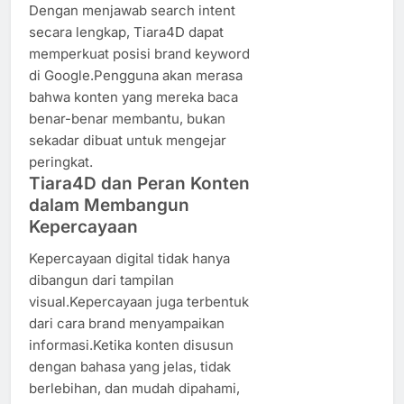
Dengan menjawab search intent
secara lengkap, Tiara4D dapat
memperkuat posisi brand keyword
di Google.Pengguna akan merasa
bahwa konten yang mereka baca
benar-benar membantu, bukan
sekadar dibuat untuk mengejar
peringkat.
Tiara4D dan Peran Konten
dalam Membangun
Kepercayaan
Kepercayaan digital tidak hanya
dibangun dari tampilan
visual.Kepercayaan juga terbentuk
dari cara brand menyampaikan
informasi.Ketika konten disusun
dengan bahasa yang jelas, tidak
berlebihan, dan mudah dipahami,