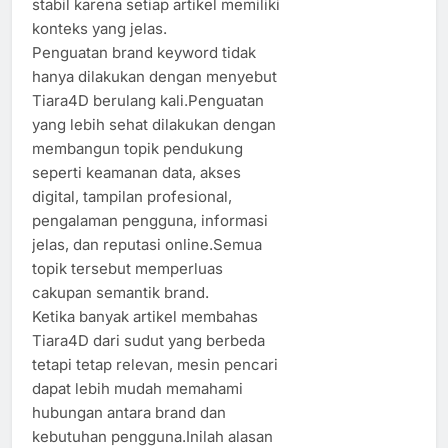
stabil karena setiap artikel memiliki
konteks yang jelas.
Penguatan brand keyword tidak
hanya dilakukan dengan menyebut
Tiara4D berulang kali.Penguatan
yang lebih sehat dilakukan dengan
membangun topik pendukung
seperti keamanan data, akses
digital, tampilan profesional,
pengalaman pengguna, informasi
jelas, dan reputasi online.Semua
topik tersebut memperluas
cakupan semantik brand.
Ketika banyak artikel membahas
Tiara4D dari sudut yang berbeda
tetapi tetap relevan, mesin pencari
dapat lebih mudah memahami
hubungan antara brand dan
kebutuhan pengguna.Inilah alasan