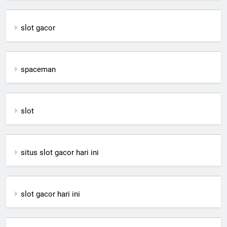
slot gacor
spaceman
slot
situs slot gacor hari ini
slot gacor hari ini