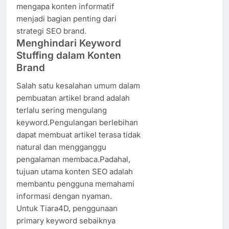
mengapa konten informatif
menjadi bagian penting dari
strategi SEO brand.
Menghindari Keyword
Stuffing dalam Konten
Brand
Salah satu kesalahan umum dalam
pembuatan artikel brand adalah
terlalu sering mengulang
keyword.Pengulangan berlebihan
dapat membuat artikel terasa tidak
natural dan mengganggu
pengalaman membaca.Padahal,
tujuan utama konten SEO adalah
membantu pengguna memahami
informasi dengan nyaman.
Untuk Tiara4D, penggunaan
primary keyword sebaiknya