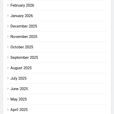
February 2026
January 2026
December 2025
November 2025
October 2025
September 2025
August 2025
July 2025
June 2025
May 2025
April 2025