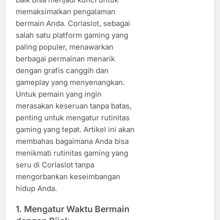
memaksimalkan pengalaman
bermain Anda. Corlaslot, sebagai
salah satu platform gaming yang
paling populer, menawarkan
berbagai permainan menarik
dengan grafis canggih dan
gameplay yang menyenangkan.
Untuk pemain yang ingin
merasakan keseruan tanpa batas,
penting untuk mengatur rutinitas
gaming yang tepat. Artikel ini akan
membahas bagaimana Anda bisa
menikmati rutinitas gaming yang
seru di Corlaslot tanpa
mengorbankan keseimbangan
hidup Anda.
1.
Mengatur Waktu Bermain