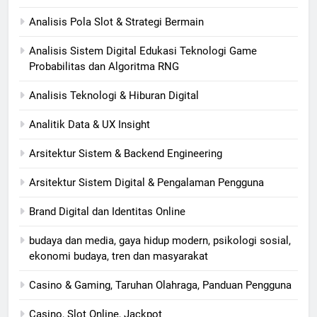
Analisis Pola Slot & Strategi Bermain
Analisis Sistem Digital Edukasi Teknologi Game
Probabilitas dan Algoritma RNG
Analisis Teknologi & Hiburan Digital
Analitik Data & UX Insight
Arsitektur Sistem & Backend Engineering
Arsitektur Sistem Digital & Pengalaman Pengguna
Brand Digital dan Identitas Online
budaya dan media, gaya hidup modern, psikologi sosial,
ekonomi budaya, tren dan masyarakat
Casino & Gaming, Taruhan Olahraga, Panduan Pengguna
Casino, Slot Online, Jackpot