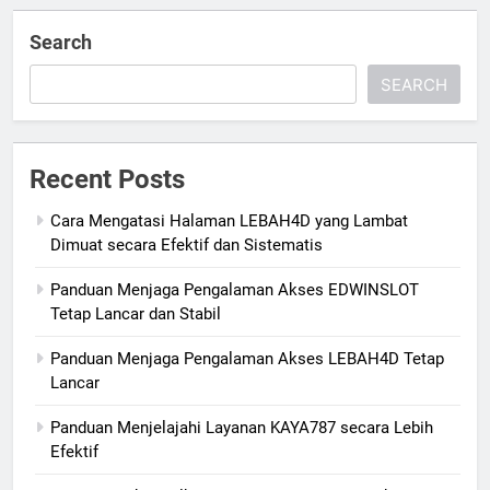
Search
SEARCH
Recent Posts
Cara Mengatasi Halaman LEBAH4D yang Lambat
Dimuat secara Efektif dan Sistematis
Panduan Menjaga Pengalaman Akses EDWINSLOT
Tetap Lancar dan Stabil
Panduan Menjaga Pengalaman Akses LEBAH4D Tetap
Lancar
Panduan Menjelajahi Layanan KAYA787 secara Lebih
Efektif