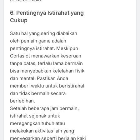
6.
Pentingnya Istirahat yang
Cukup
Satu hal yang sering diabaikan
oleh pemain game adalah
pentingnya istirahat. Meskipun
Corlaslot menawarkan keseruan
tanpa batas, terlalu lama bermain
bisa menyebabkan kelelahan fisik
dan mental. Pastikan Anda
memberi waktu untuk beristirahat
dan tidak bermain secara
berlebihan.
Setelah beberapa jam bermain,
istirahat sejenak untuk
meregangkan tubuh atau
melakukan aktivitas lain yang
menyegarkan seperti berjalan kaki