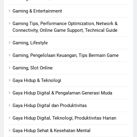
Gaming & Entertainment
Gaming Tips, Performance Optimization, Network &
Connectivity, Online Game Support, Technical Guide
Gaming, Lifestyle
Gaming, Pengelolaan Keuangan, Tips Bermain Game
Gaming, Slot Online
Gaya Hidup & Teknologi
Gaya Hidup Digital & Pengalaman Generasi Muda
Gaya Hidup Digital dan Produktivitas
Gaya Hidup Digital, Teknologi, Produktivitas Harian
Gaya Hidup Sehat & Kesehatan Mental