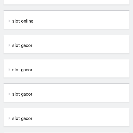
slot online
slot gacor
slot gacor
slot gacor
slot gacor