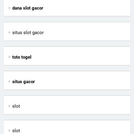
dana slot gacor
situs slot gacor
toto togel
situs gacor
slot
slot