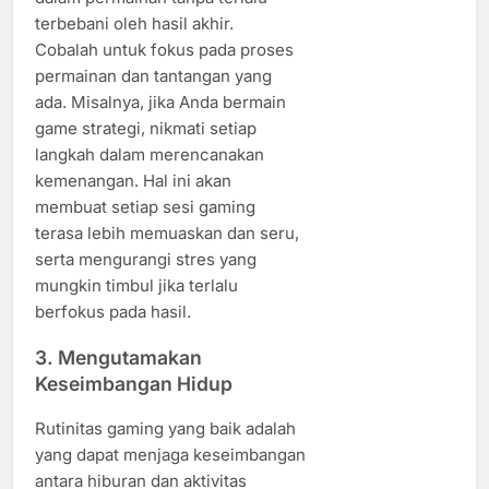
terbebani oleh hasil akhir.
Cobalah untuk fokus pada proses
permainan dan tantangan yang
ada. Misalnya, jika Anda bermain
game strategi, nikmati setiap
langkah dalam merencanakan
kemenangan. Hal ini akan
membuat setiap sesi gaming
terasa lebih memuaskan dan seru,
serta mengurangi stres yang
mungkin timbul jika terlalu
berfokus pada hasil.
3.
Mengutamakan
Keseimbangan Hidup
Rutinitas gaming yang baik adalah
yang dapat menjaga keseimbangan
antara hiburan dan aktivitas