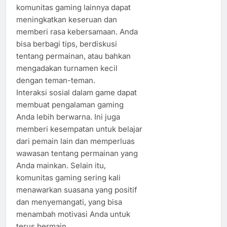
komunitas gaming lainnya dapat
meningkatkan keseruan dan
memberi rasa kebersamaan. Anda
bisa berbagi tips, berdiskusi
tentang permainan, atau bahkan
mengadakan turnamen kecil
dengan teman-teman.
Interaksi sosial dalam game dapat
membuat pengalaman gaming
Anda lebih berwarna. Ini juga
memberi kesempatan untuk belajar
dari pemain lain dan memperluas
wawasan tentang permainan yang
Anda mainkan. Selain itu,
komunitas gaming sering kali
menawarkan suasana yang positif
dan menyemangati, yang bisa
menambah motivasi Anda untuk
terus bermain.