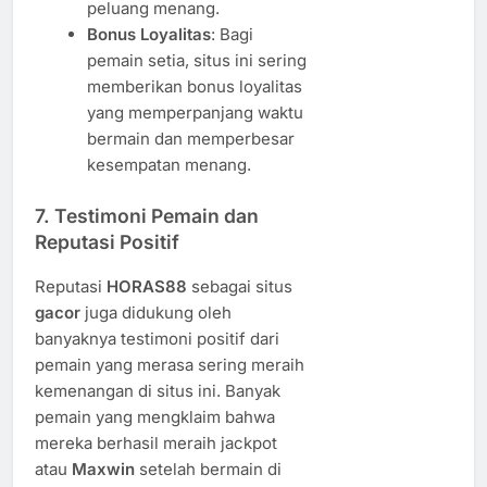
peluang menang.
Bonus Loyalitas
: Bagi
pemain setia, situs ini sering
memberikan bonus loyalitas
yang memperpanjang waktu
bermain dan memperbesar
kesempatan menang.
7. Testimoni Pemain dan
Reputasi Positif
Reputasi
HORAS88
sebagai situs
gacor
juga didukung oleh
banyaknya testimoni positif dari
pemain yang merasa sering meraih
kemenangan di situs ini. Banyak
pemain yang mengklaim bahwa
mereka berhasil meraih jackpot
atau
Maxwin
setelah bermain di