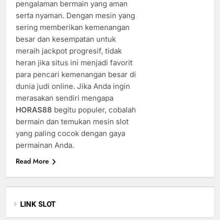
pengalaman bermain yang aman
serta nyaman. Dengan mesin yang
sering memberikan kemenangan
besar dan kesempatan untuk
meraih jackpot progresif, tidak
heran jika situs ini menjadi favorit
para pencari kemenangan besar di
dunia judi online. Jika Anda ingin
merasakan sendiri mengapa
HORAS88
begitu populer, cobalah
bermain dan temukan mesin slot
yang paling cocok dengan gaya
permainan Anda.
Read More
LINK SLOT