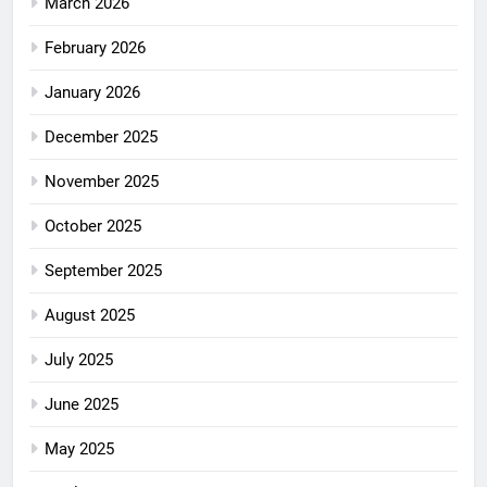
March 2026
February 2026
January 2026
December 2025
November 2025
October 2025
September 2025
August 2025
July 2025
June 2025
May 2025