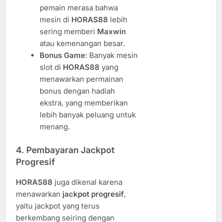
pemain merasa bahwa
mesin di
HORAS88
lebih
sering memberi
Maxwin
atau kemenangan besar.
Bonus Game
: Banyak mesin
slot di
HORAS88
yang
menawarkan permainan
bonus dengan hadiah
ekstra, yang memberikan
lebih banyak peluang untuk
menang.
4. Pembayaran Jackpot
Progresif
HORAS88
juga dikenal karena
menawarkan
jackpot progresif
,
yaitu jackpot yang terus
berkembang seiring dengan