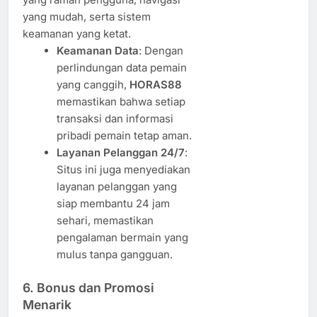
yang mudah, serta sistem
keamanan yang ketat.
Keamanan Data
: Dengan
perlindungan data pemain
yang canggih,
HORAS88
memastikan bahwa setiap
transaksi dan informasi
pribadi pemain tetap aman.
Layanan Pelanggan 24/7
:
Situs ini juga menyediakan
layanan pelanggan yang
siap membantu 24 jam
sehari, memastikan
pengalaman bermain yang
mulus tanpa gangguan.
6. Bonus dan Promosi
Menarik