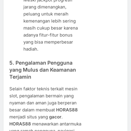
jarang dimenangkan,
peluang untuk meraih
kemenangan lebih sering
masih cukup besar karena
adanya fitur-fitur bonus
yang bisa memperbesar
hadiah.
5. Pengalaman Pengguna
yang Mulus dan Keamanan
Terjamin
Selain faktor teknis terkait mesin
slot, pengalaman bermain yang
nyaman dan aman juga berperan
besar dalam membuat
HORAS88
menjadi situs yang
gacor
.
HORAS88
menawarkan antarmuka
yang ramah pengguna, navigasi