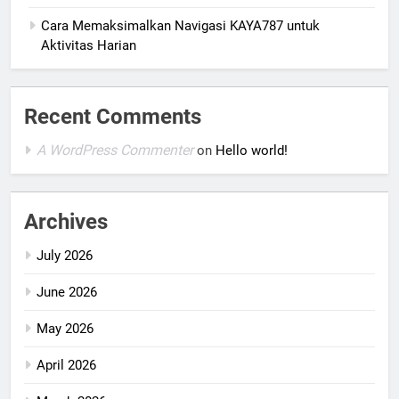
Cara Memaksimalkan Navigasi KAYA787 untuk
Aktivitas Harian
Recent Comments
A WordPress Commenter
on
Hello world!
Archives
July 2026
June 2026
May 2026
April 2026