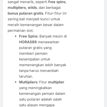
sangat menarik, seperti
free spins
,
multipliers
,
wilds
, dan berbagai
bonus putaran gratis
. Fitur-fitur ini
sering kali menjadi kunci untuk
meraih kemenangan besar dalam
permainan slot.
Free Spins
: Banyak mesin di
HORAS88
menawarkan
putaran gratis yang
memberi pemain
kesempatan untuk
memenangkan lebih banyak
tanpa harus menambah
taruhan.
Multipliers
: Fitur
multiplier
yang meningkatkan
kemenangan pemain dalam
satu putaran adalah salah
satu alasan mengapa