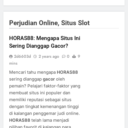
Perjudian Online, Situs Slot
HORAS88: Mengapa Situs Ini
Sering Dianggap Gacor?
2d6603d
2 years ago
0
9
mins
Mencari tahu mengapa
HORAS88
sering dianggap
gacor
oleh
pemain? Pelajari faktor-faktor yang
membuat situs ini populer dan
memiliki reputasi sebagai situs
dengan tingkat kemenangan tinggi
di kalangan penggemar judi online.
HORAS88
telah lama menjadi
pilihan favorit di kalangan para