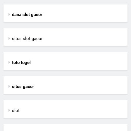
dana slot gacor
situs slot gacor
toto togel
situs gacor
slot