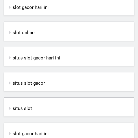
slot gacor hari ini
slot online
situs slot gacor hari ini
situs slot gacor
situs slot
slot gacor hari ini