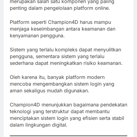
merupakan salah satu komponen yang paling
penting dalam pengelolaan platform online.
Platform seperti Champion4D harus mampu
menjaga keseimbangan antara keamanan dan
kenyamanan pengguna.
Sistem yang terlalu kompleks dapat menyulitkan
pengguna, sementara sistem yang terlalu
sederhana dapat meningkatkan risiko keamanan.
Oleh karena itu, banyak platform modern
mencoba mengembangkan sistem login yang
aman sekaligus mudah digunakan.
Champion4D menunjukkan bagaimana pendekatan
teknologi yang terstruktur dapat membantu
menciptakan sistem login yang efisien serta stabil
dalam lingkungan digital.