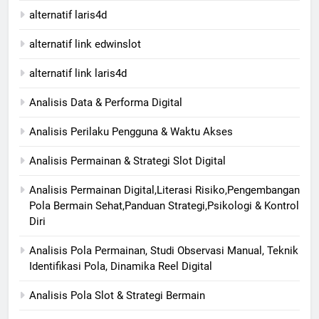
alternatif laris4d
alternatif link edwinslot
alternatif link laris4d
Analisis Data & Performa Digital
Analisis Perilaku Pengguna & Waktu Akses
Analisis Permainan & Strategi Slot Digital
Analisis Permainan Digital,Literasi Risiko,Pengembangan
Pola Bermain Sehat,Panduan Strategi,Psikologi & Kontrol
Diri
Analisis Pola Permainan, Studi Observasi Manual, Teknik
Identifikasi Pola, Dinamika Reel Digital
Analisis Pola Slot & Strategi Bermain