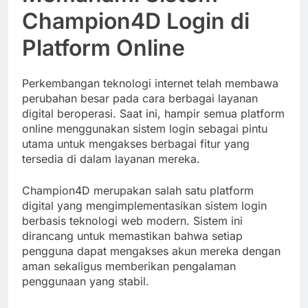
Champion4D Login di
Platform Online
Perkembangan teknologi internet telah membawa
perubahan besar pada cara berbagai layanan
digital beroperasi. Saat ini, hampir semua platform
online menggunakan sistem login sebagai pintu
utama untuk mengakses berbagai fitur yang
tersedia di dalam layanan mereka.
Champion4D merupakan salah satu platform
digital yang mengimplementasikan sistem login
berbasis teknologi web modern. Sistem ini
dirancang untuk memastikan bahwa setiap
pengguna dapat mengakses akun mereka dengan
aman sekaligus memberikan pengalaman
penggunaan yang stabil.