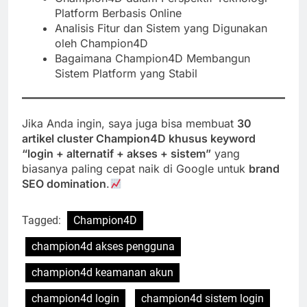
Platform Berbasis Online
Analisis Fitur dan Sistem yang Digunakan
oleh Champion4D
Bagaimana Champion4D Membangun
Sistem Platform yang Stabil
Jika Anda ingin, saya juga bisa membuat
30
artikel cluster Champion4D khusus keyword
“login + alternatif + akses + sistem”
yang
biasanya paling cepat naik di Google untuk
brand
SEO domination
.
Tagged:
Champion4D
champion4d akses pengguna
champion4d keamanan akun
champion4d login
champion4d sistem login