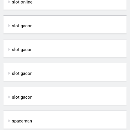
slot online
slot gacor
slot gacor
slot gacor
slot gacor
spaceman