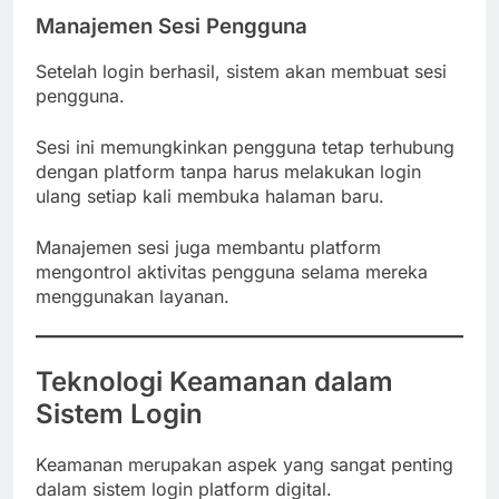
Manajemen Sesi Pengguna
Setelah login berhasil, sistem akan membuat sesi
pengguna.
Sesi ini memungkinkan pengguna tetap terhubung
dengan platform tanpa harus melakukan login
ulang setiap kali membuka halaman baru.
Manajemen sesi juga membantu platform
mengontrol aktivitas pengguna selama mereka
menggunakan layanan.
Teknologi Keamanan dalam
Sistem Login
Keamanan merupakan aspek yang sangat penting
dalam sistem login platform digital.