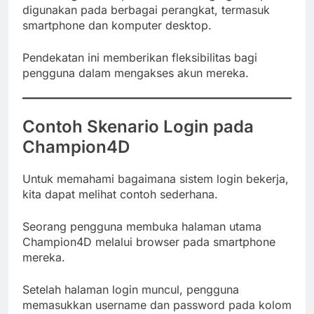
digunakan pada berbagai perangkat, termasuk
smartphone dan komputer desktop.
Pendekatan ini memberikan fleksibilitas bagi
pengguna dalam mengakses akun mereka.
Contoh Skenario Login pada
Champion4D
Untuk memahami bagaimana sistem login bekerja,
kita dapat melihat contoh sederhana.
Seorang pengguna membuka halaman utama
Champion4D melalui browser pada smartphone
mereka.
Setelah halaman login muncul, pengguna
memasukkan username dan password pada kolom