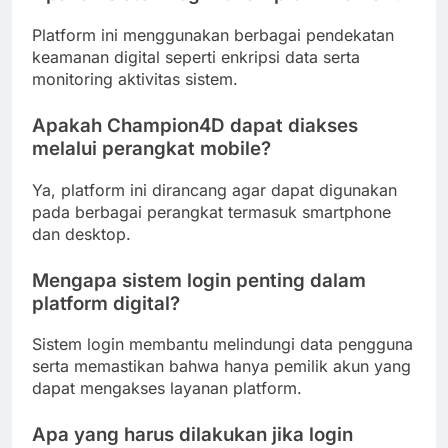
Platform ini menggunakan berbagai pendekatan
keamanan digital seperti enkripsi data serta
monitoring aktivitas sistem.
Apakah Champion4D dapat diakses
melalui perangkat mobile?
Ya, platform ini dirancang agar dapat digunakan
pada berbagai perangkat termasuk smartphone
dan desktop.
Mengapa sistem login penting dalam
platform digital?
Sistem login membantu melindungi data pengguna
serta memastikan bahwa hanya pemilik akun yang
dapat mengakses layanan platform.
Apa yang harus dilakukan jika login