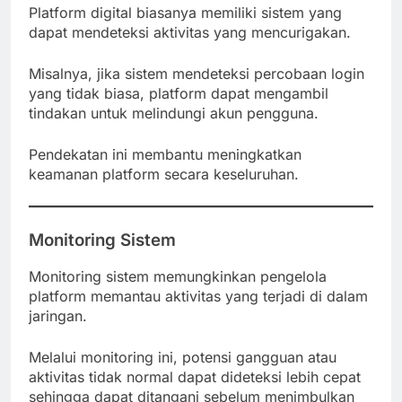
Platform digital biasanya memiliki sistem yang
dapat mendeteksi aktivitas yang mencurigakan.
Misalnya, jika sistem mendeteksi percobaan login
yang tidak biasa, platform dapat mengambil
tindakan untuk melindungi akun pengguna.
Pendekatan ini membantu meningkatkan
keamanan platform secara keseluruhan.
Monitoring Sistem
Monitoring sistem memungkinkan pengelola
platform memantau aktivitas yang terjadi di dalam
jaringan.
Melalui monitoring ini, potensi gangguan atau
aktivitas tidak normal dapat dideteksi lebih cepat
sehingga dapat ditangani sebelum menimbulkan