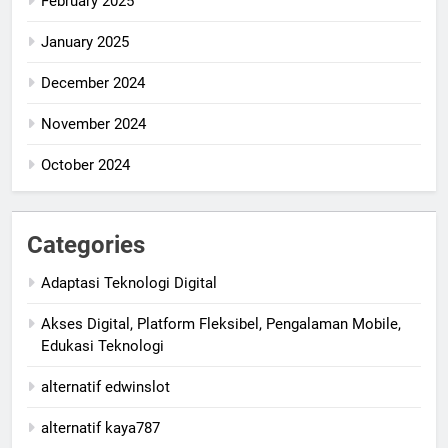
February 2025
January 2025
December 2024
November 2024
October 2024
Categories
Adaptasi Teknologi Digital
Akses Digital, Platform Fleksibel, Pengalaman Mobile,
Edukasi Teknologi
alternatif edwinslot
alternatif kaya787