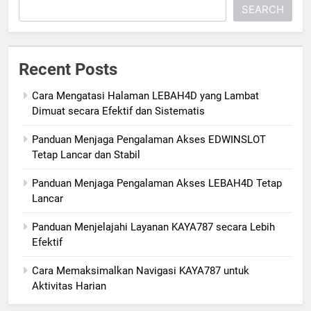
SEARCH
Recent Posts
Cara Mengatasi Halaman LEBAH4D yang Lambat
Dimuat secara Efektif dan Sistematis
Panduan Menjaga Pengalaman Akses EDWINSLOT
Tetap Lancar dan Stabil
Panduan Menjaga Pengalaman Akses LEBAH4D Tetap
Lancar
Panduan Menjelajahi Layanan KAYA787 secara Lebih
Efektif
Cara Memaksimalkan Navigasi KAYA787 untuk
Aktivitas Harian