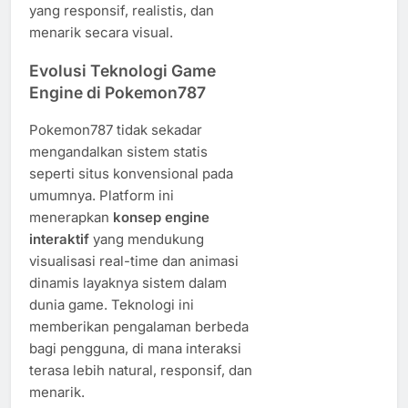
yang responsif, realistis, dan
menarik secara visual.
Evolusi Teknologi Game
Engine di Pokemon787
Pokemon787 tidak sekadar
mengandalkan sistem statis
seperti situs konvensional pada
umumnya. Platform ini
menerapkan
konsep engine
interaktif
yang mendukung
visualisasi real-time dan animasi
dinamis layaknya sistem dalam
dunia game. Teknologi ini
memberikan pengalaman berbeda
bagi pengguna, di mana interaksi
terasa lebih natural, responsif, dan
menarik.