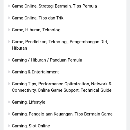
Game Online, Strategi Bermain, Tips Pemula
Game Online, Tips dan Trik
Game, Hiburan, Teknologi
Game, Pendidikan, Teknologi, Pengembangan Diri,
Hiburan
Gaming / Hiburan / Panduan Pemula
Gaming & Entertainment
Gaming Tips, Performance Optimization, Network &
Connectivity, Online Game Support, Technical Guide
Gaming, Lifestyle
Gaming, Pengelolaan Keuangan, Tips Bermain Game
Gaming, Slot Online