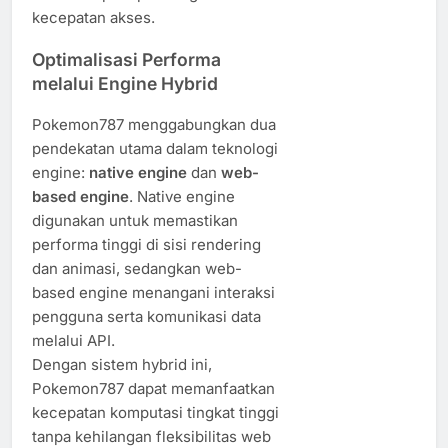
kecepatan akses.
Optimalisasi Performa
melalui Engine Hybrid
Pokemon787 menggabungkan dua
pendekatan utama dalam teknologi
engine:
native engine
dan
web-
based engine
. Native engine
digunakan untuk memastikan
performa tinggi di sisi rendering
dan animasi, sedangkan web-
based engine menangani interaksi
pengguna serta komunikasi data
melalui API.
Dengan sistem hybrid ini,
Pokemon787 dapat memanfaatkan
kecepatan komputasi tingkat tinggi
tanpa kehilangan fleksibilitas web