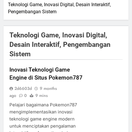
Teknologi Game, Inovasi Digital, Desain Interaktif,
Pengembangan Sistem
Teknologi Game, Inovasi Digital,
Desain Interaktif, Pengembangan
Sistem
Inovasi Teknologi Game
Engine di Situs Pokemon787
2d6603d
9 months
ago
0
9 mins
Pelajari bagaimana Pokemon787
mengimplementasikan inovasi
teknologi game engine modern
untuk menciptakan pengalaman