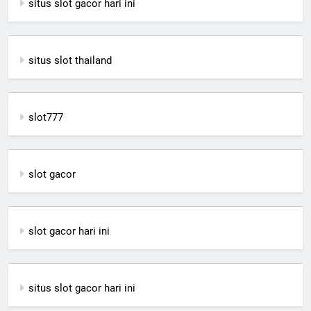
situs slot gacor hari ini
situs slot thailand
slot777
slot gacor
slot gacor hari ini
situs slot gacor hari ini