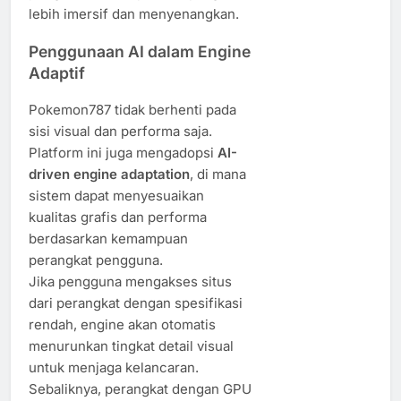
lebih imersif dan menyenangkan.
Penggunaan AI dalam Engine
Adaptif
Pokemon787 tidak berhenti pada
sisi visual dan performa saja.
Platform ini juga mengadopsi
AI-
driven engine adaptation
, di mana
sistem dapat menyesuaikan
kualitas grafis dan performa
berdasarkan kemampuan
perangkat pengguna.
Jika pengguna mengakses situs
dari perangkat dengan spesifikasi
rendah, engine akan otomatis
menurunkan tingkat detail visual
untuk menjaga kelancaran.
Sebaliknya, perangkat dengan GPU