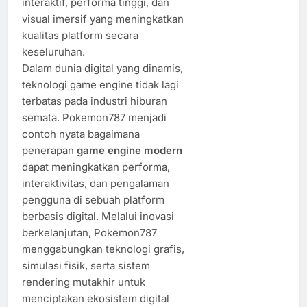
interaktif, performa tinggi, dan
visual imersif yang meningkatkan
kualitas platform secara
keseluruhan.
Dalam dunia digital yang dinamis,
teknologi game engine tidak lagi
terbatas pada industri hiburan
semata. Pokemon787 menjadi
contoh nyata bagaimana
penerapan
game engine modern
dapat meningkatkan performa,
interaktivitas, dan pengalaman
pengguna di sebuah platform
berbasis digital. Melalui inovasi
berkelanjutan, Pokemon787
menggabungkan teknologi grafis,
simulasi fisik, serta sistem
rendering mutakhir untuk
menciptakan ekosistem digital