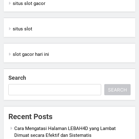
situs slot gacor
situs slot
slot gacor hari ini
Search
SEARCH
Recent Posts
Cara Mengatasi Halaman LEBAH4D yang Lambat
Dimuat secara Efektif dan Sistematis