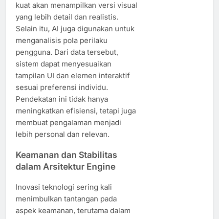
kuat akan menampilkan versi visual
yang lebih detail dan realistis.
Selain itu, AI juga digunakan untuk
menganalisis pola perilaku
pengguna. Dari data tersebut,
sistem dapat menyesuaikan
tampilan UI dan elemen interaktif
sesuai preferensi individu.
Pendekatan ini tidak hanya
meningkatkan efisiensi, tetapi juga
membuat pengalaman menjadi
lebih personal dan relevan.
Keamanan dan Stabilitas
dalam Arsitektur Engine
Inovasi teknologi sering kali
menimbulkan tantangan pada
aspek keamanan, terutama dalam