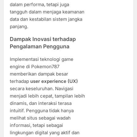
dalam performa, tetapi juga
tangguh dalam menjaga keamanan
data dan kestabilan sistem jangka
panjang.
Dampak Inovasi terhadap
Pengalaman Pengguna
Implementasi teknologi game
engine di Pokemon787
memberikan dampak besar
terhadap
user experience (UX)
secara keseluruhan. Navigasi
menjadi lebih cepat, tampilan lebih
dinamis, dan interaksi terasa
intuitif. Pengguna tidak hanya
melihat situs sebagai wadah
informasi, tetapi sebagai
lingkungan digital yang aktif dan