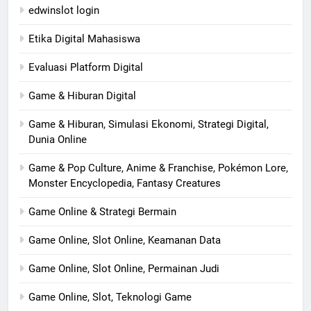
edwinslot login
Etika Digital Mahasiswa
Evaluasi Platform Digital
Game & Hiburan Digital
Game & Hiburan, Simulasi Ekonomi, Strategi Digital,
Dunia Online
Game & Pop Culture, Anime & Franchise, Pokémon Lore,
Monster Encyclopedia, Fantasy Creatures
Game Online & Strategi Bermain
Game Online, Slot Online, Keamanan Data
Game Online, Slot Online, Permainan Judi
Game Online, Slot, Teknologi Game