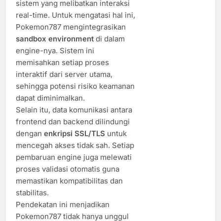
sistem yang melibatkan interaksi
real-time. Untuk mengatasi hal ini,
Pokemon787 mengintegrasikan
sandbox environment
di dalam
engine-nya. Sistem ini
memisahkan setiap proses
interaktif dari server utama,
sehingga potensi risiko keamanan
dapat diminimalkan.
Selain itu, data komunikasi antara
frontend dan backend dilindungi
dengan
enkripsi SSL/TLS
untuk
mencegah akses tidak sah. Setiap
pembaruan engine juga melewati
proses validasi otomatis guna
memastikan kompatibilitas dan
stabilitas.
Pendekatan ini menjadikan
Pokemon787 tidak hanya unggul