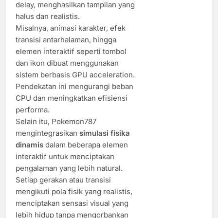
delay, menghasilkan tampilan yang
halus dan realistis.
Misalnya, animasi karakter, efek
transisi antarhalaman, hingga
elemen interaktif seperti tombol
dan ikon dibuat menggunakan
sistem berbasis GPU acceleration.
Pendekatan ini mengurangi beban
CPU dan meningkatkan efisiensi
performa.
Selain itu, Pokemon787
mengintegrasikan
simulasi fisika
dinamis
dalam beberapa elemen
interaktif untuk menciptakan
pengalaman yang lebih natural.
Setiap gerakan atau transisi
mengikuti pola fisik yang realistis,
menciptakan sensasi visual yang
lebih hidup tanpa mengorbankan