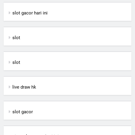
slot gacor hari ini
slot
slot
live draw hk
slot gacor