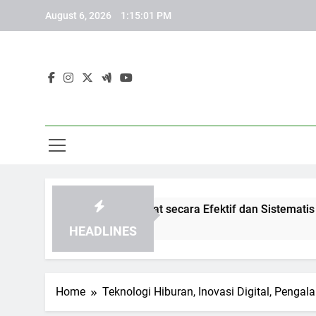
Skip
August 6, 2026
1:15:02 PM
to
content
Par
Temukan H
g Lambat Dimuat secara Efektif dan Sistematis
Pandu
2 Week
HEADLINES
Home
Teknologi Hiburan, Inovasi Digital, Pengal