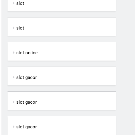
slot
slot
slot online
slot gacor
slot gacor
slot gacor