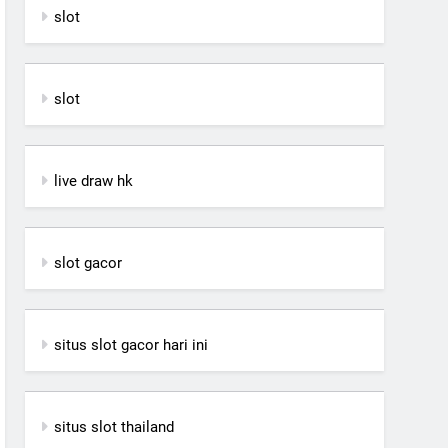
slot
slot
live draw hk
slot gacor
situs slot gacor hari ini
situs slot thailand