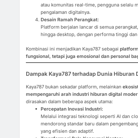
atau komunitas real-time, pengguna selalu m
pengalaman digitalnya.
Desain Ramah Perangkat:
Platform berjalan lancar di semua perangkat
hingga desktop, dengan performa tinggi dan 
Kombinasi ini menjadikan Kaya787 sebagai
platfor
fungsional, tetapi juga emosional dan personal b
Dampak Kaya787 terhadap Dunia Hiburan D
Kaya787 bukan sekadar platform, melainkan
ekosis
mempengaruhi arah industri hiburan digital moder
dirasakan dalam beberapa aspek utama:
Percepatan Inovasi Industri:
Melalui integrasi teknologi seperti AI dan c
mendorong standar baru dalam pengembanga
yang efisien dan adaptif.