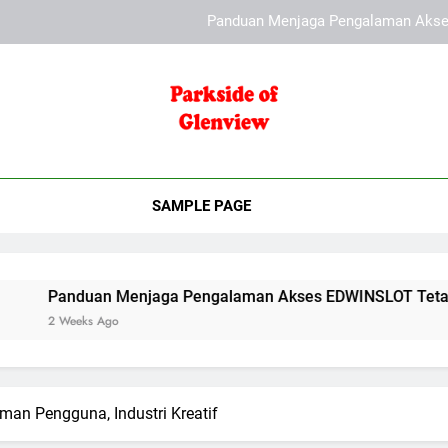
Panduan Menjaga Pengalaman Akses
Panduan Menjaga Pen
Panduan Menjelajahi 
kside Of Glenview
Cara Mengatasi Halaman LEBAH4D yang Lambat D
unian Nyaman Di Parkside Of Glenview. Lingkungan Tenang De
Panduan Menjaga Pengalaman Akses
SAMPLE PAGE
Panduan Menjaga Pen
Panduan Menjelajahi 
an Menjaga Pengalaman Akses EDWINSLOT Tetap Lancar dan 
s Ago
aman Pengguna, Industri Kreatif