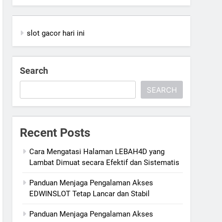
slot gacor hari ini
Search
SEARCH
Recent Posts
Cara Mengatasi Halaman LEBAH4D yang
Lambat Dimuat secara Efektif dan Sistematis
Panduan Menjaga Pengalaman Akses
EDWINSLOT Tetap Lancar dan Stabil
Panduan Menjaga Pengalaman Akses