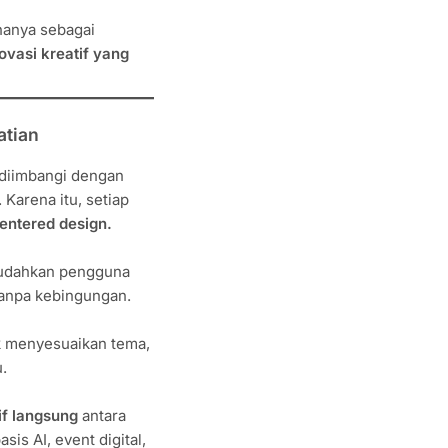
hanya sebagai
ovasi kreatif yang
atian
 diimbangi dengan
arena itu, setiap
entered design.
mudahkan pengguna
anpa kebingungan.
 menyesuaikan tema,
.
if langsung
antara
is AI, event digital,