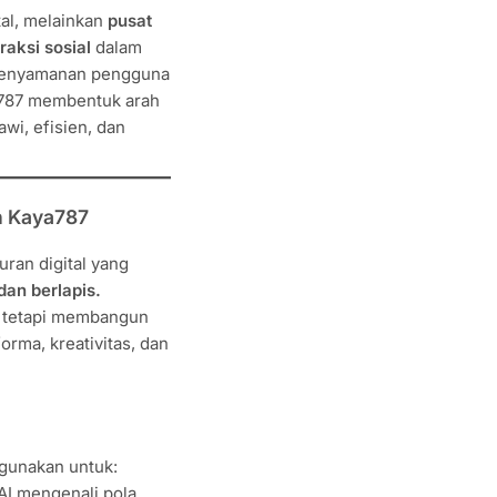
tal, melainkan
pusat
raksi sosial
dalam
 kenyamanan pengguna
a787 membentuk arah
awi, efisien, dan
n Kaya787
ran digital yang
dan berlapis.
m, tetapi membangun
rma, kreativitas, dan
igunakan untuk:
AI mengenali pola