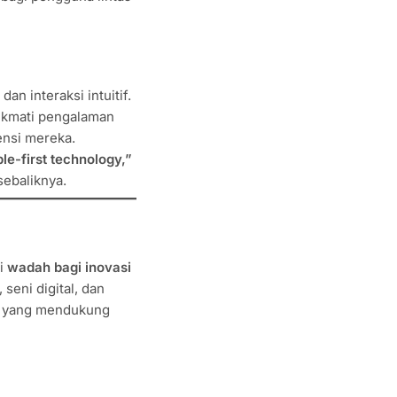
n interaksi intuitif.
ikmati pengalaman
ensi mereka.
le-first technology,”
sebaliknya.
di
wadah bagi inovasi
seni digital, dan
em yang mendukung