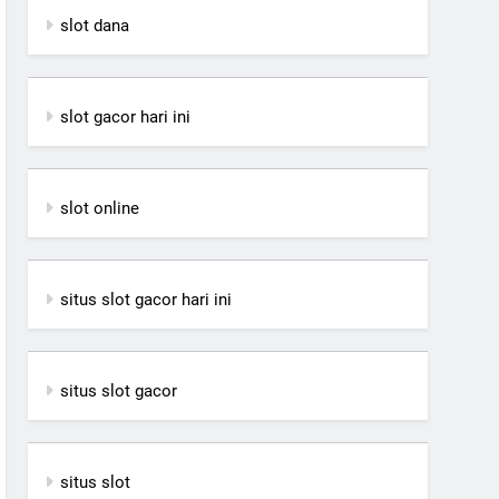
slot dana
slot gacor hari ini
slot online
situs slot gacor hari ini
situs slot gacor
situs slot