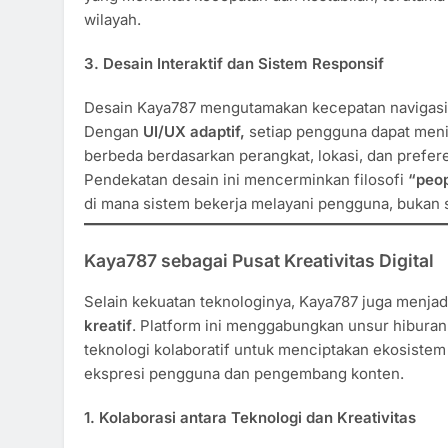
wilayah.
3.
Desain Interaktif dan Sistem Responsif
Desain Kaya787 mengutamakan kecepatan navigasi da
Dengan
UI/UX adaptif,
setiap pengguna dapat men
berbeda berdasarkan perangkat, lokasi, dan prefer
Pendekatan desain ini mencerminkan filosofi
“peop
di mana sistem bekerja melayani pengguna, bukan 
Kaya787 sebagai Pusat Kreativitas Digital
Selain kekuatan teknologinya, Kaya787 juga menja
kreatif
. Platform ini menggabungkan unsur hiburan, 
teknologi kolaboratif untuk menciptakan ekosist
ekspresi pengguna dan pengembang konten.
1.
Kolaborasi antara Teknologi dan Kreativitas