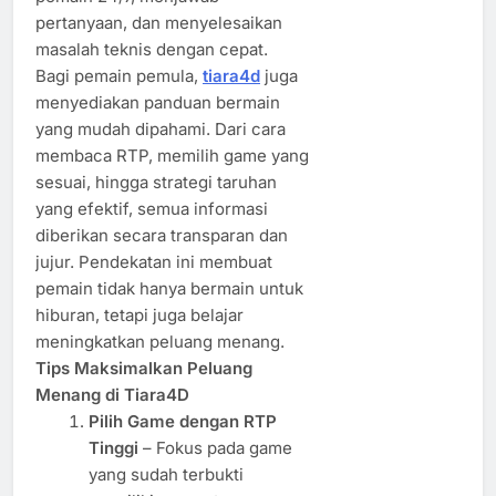
pertanyaan, dan menyelesaikan
masalah teknis dengan cepat.
Bagi pemain pemula,
tiara4d
juga
menyediakan panduan bermain
yang mudah dipahami. Dari cara
membaca RTP, memilih game yang
sesuai, hingga strategi taruhan
yang efektif, semua informasi
diberikan secara transparan dan
jujur. Pendekatan ini membuat
pemain tidak hanya bermain untuk
hiburan, tetapi juga belajar
meningkatkan peluang menang.
Tips Maksimalkan Peluang
Menang di Tiara4D
Pilih Game dengan RTP
Tinggi
– Fokus pada game
yang sudah terbukti