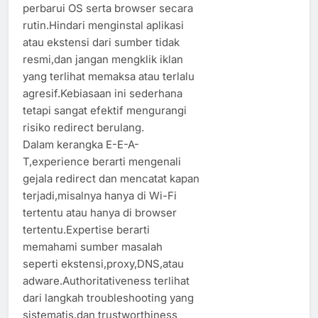
perbarui OS serta browser secara
rutin.Hindari menginstal aplikasi
atau ekstensi dari sumber tidak
resmi,dan jangan mengklik iklan
yang terlihat memaksa atau terlalu
agresif.Kebiasaan ini sederhana
tetapi sangat efektif mengurangi
risiko redirect berulang.
Dalam kerangka E-E-A-
T,experience berarti mengenali
gejala redirect dan mencatat kapan
terjadi,misalnya hanya di Wi-Fi
tertentu atau hanya di browser
tertentu.Expertise berarti
memahami sumber masalah
seperti ekstensi,proxy,DNS,atau
adware.Authoritativeness terlihat
dari langkah troubleshooting yang
sistematis,dan trustworthiness