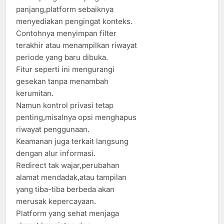
panjang,platform sebaiknya
menyediakan pengingat konteks.
Contohnya menyimpan filter
terakhir atau menampilkan riwayat
periode yang baru dibuka.
Fitur seperti ini mengurangi
gesekan tanpa menambah
kerumitan.
Namun kontrol privasi tetap
penting,misalnya opsi menghapus
riwayat penggunaan.
Keamanan juga terkait langsung
dengan alur informasi.
Redirect tak wajar,perubahan
alamat mendadak,atau tampilan
yang tiba-tiba berbeda akan
merusak kepercayaan.
Platform yang sehat menjaga