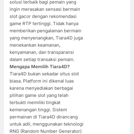
solusi terbaik bagi pemain yang
ingin merasakan sensasi bermain
slot gacor dengan rekomendasi
game RTP tertinggi. Tidak hanya
memberikan pengalaman bermain
yang menyenangkan, Tiara4D juga
menekankan keamanan,
kenyamanan, dan transparansi
dalam setiap transaksi pemain.
Mengapa Memilih Tiara4D?
Tiara4D bukan sekadar situs slot
biasa. Platform ini dikenal luas
karena menyediakan berbagai
pilihan game slot yang telah
terbukti memiliki tingkat
kemenangan tinggi. Sistem
permainan di Tiara4D dirancang
untuk adil, menggunakan teknologi
RNG (Random Number Generator)