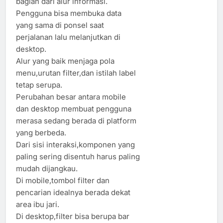
bagian dari alur informasi.
Pengguna bisa membuka data
yang sama di ponsel saat
perjalanan lalu melanjutkan di
desktop.
Alur yang baik menjaga pola
menu,urutan filter,dan istilah label
tetap serupa.
Perubahan besar antara mobile
dan desktop membuat pengguna
merasa sedang berada di platform
yang berbeda.
Dari sisi interaksi,komponen yang
paling sering disentuh harus paling
mudah dijangkau.
Di mobile,tombol filter dan
pencarian idealnya berada dekat
area ibu jari.
Di desktop,filter bisa berupa bar