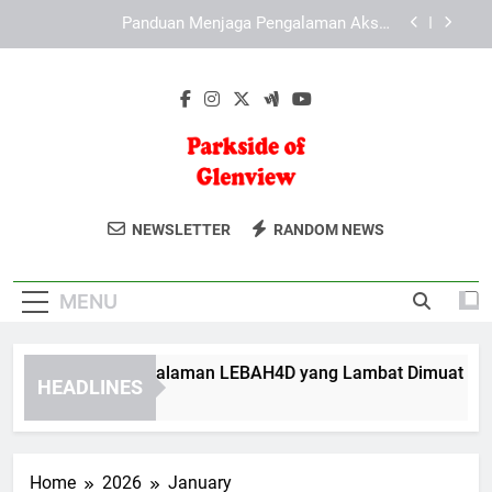
Skip
Panduan Menjaga Pengalaman Akses LEBAH4D
to
Tetap Lancar
content
Panduan Menjelajahi Layanan KAYA787 secara
Lebih Efektif
Cara Mengatasi Halaman LEBAH4D yang Lambat
Dimuat secara Efektif dan Sistematis
Panduan Menjaga Pengalaman Akses
EDWINSLOT Tetap Lancar dan Stabil
Parkside Of
Temukan Hunian Nyaman Di Parkside
Panduan Menjaga Pengalaman Akses LEBAH4D
NEWSLETTER
RANDOM NEWS
Tetap Lancar
Glenview
Of Glenview. Lingkungan Tenang
Panduan Menjelajahi Layanan KAYA787 secara
Dengan Fasilitas Modern Untuk Keluarga
Lebih Efektif
MENU
Anda.
ra Mengatasi Halaman LEBAH4D yang Lambat Dimuat secara E
HEADLINES
Weeks Ago
Home
2026
January