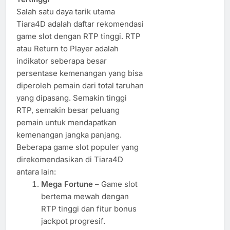
Salah satu daya tarik utama
Tiara4D adalah daftar rekomendasi
game slot dengan RTP tinggi. RTP
atau Return to Player adalah
indikator seberapa besar
persentase kemenangan yang bisa
diperoleh pemain dari total taruhan
yang dipasang. Semakin tinggi
RTP, semakin besar peluang
pemain untuk mendapatkan
kemenangan jangka panjang.
Beberapa game slot populer yang
direkomendasikan di Tiara4D
antara lain:
Mega Fortune
– Game slot
bertema mewah dengan
RTP tinggi dan fitur bonus
jackpot progresif.