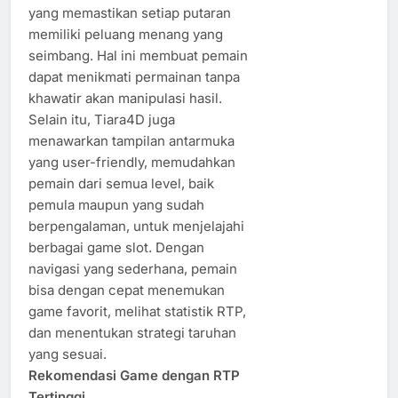
yang memastikan setiap putaran
memiliki peluang menang yang
seimbang. Hal ini membuat pemain
dapat menikmati permainan tanpa
khawatir akan manipulasi hasil.
Selain itu, Tiara4D juga
menawarkan tampilan antarmuka
yang user-friendly, memudahkan
pemain dari semua level, baik
pemula maupun yang sudah
berpengalaman, untuk menjelajahi
berbagai game slot. Dengan
navigasi yang sederhana, pemain
bisa dengan cepat menemukan
game favorit, melihat statistik RTP,
dan menentukan strategi taruhan
yang sesuai.
Rekomendasi Game dengan RTP
Tertinggi