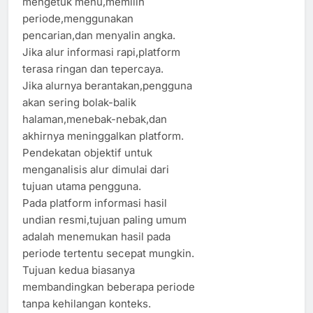
mengetuk menu,memilih
periode,menggunakan
pencarian,dan menyalin angka.
Jika alur informasi rapi,platform
terasa ringan dan tepercaya.
Jika alurnya berantakan,pengguna
akan sering bolak-balik
halaman,menebak-nebak,dan
akhirnya meninggalkan platform.
Pendekatan objektif untuk
menganalisis alur dimulai dari
tujuan utama pengguna.
Pada platform informasi hasil
undian resmi,tujuan paling umum
adalah menemukan hasil pada
periode tertentu secepat mungkin.
Tujuan kedua biasanya
membandingkan beberapa periode
tanpa kehilangan konteks.