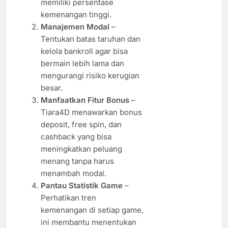
memiliki persentase
kemenangan tinggi.
Manajemen Modal
–
Tentukan batas taruhan dan
kelola bankroll agar bisa
bermain lebih lama dan
mengurangi risiko kerugian
besar.
Manfaatkan Fitur Bonus
–
Tiara4D menawarkan bonus
deposit, free spin, dan
cashback yang bisa
meningkatkan peluang
menang tanpa harus
menambah modal.
Pantau Statistik Game
–
Perhatikan tren
kemenangan di setiap game,
ini membantu menentukan