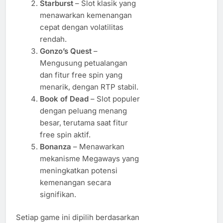
Starburst
– Slot klasik yang
menawarkan kemenangan
cepat dengan volatilitas
rendah.
Gonzo’s Quest
–
Mengusung petualangan
dan fitur free spin yang
menarik, dengan RTP stabil.
Book of Dead
– Slot populer
dengan peluang menang
besar, terutama saat fitur
free spin aktif.
Bonanza
– Menawarkan
mekanisme Megaways yang
meningkatkan potensi
kemenangan secara
signifikan.
Setiap game ini dipilih berdasarkan