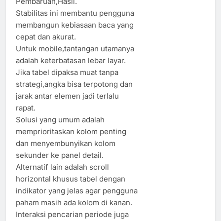
Pembaruan,Hasil.
Stabilitas ini membantu pengguna
membangun kebiasaan baca yang
cepat dan akurat.
Untuk mobile,tantangan utamanya
adalah keterbatasan lebar layar.
Jika tabel dipaksa muat tanpa
strategi,angka bisa terpotong dan
jarak antar elemen jadi terlalu
rapat.
Solusi yang umum adalah
memprioritaskan kolom penting
dan menyembunyikan kolom
sekunder ke panel detail.
Alternatif lain adalah scroll
horizontal khusus tabel dengan
indikator yang jelas agar pengguna
paham masih ada kolom di kanan.
Interaksi pencarian periode juga