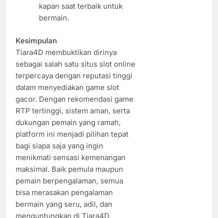
kapan saat terbaik untuk
bermain.
Kesimpulan
Tiara4D membuktikan dirinya
sebagai salah satu situs slot online
terpercaya dengan reputasi tinggi
dalam menyediakan game slot
gacor. Dengan rekomendasi game
RTP tertinggi, sistem aman, serta
dukungan pemain yang ramah,
platform ini menjadi pilihan tepat
bagi siapa saja yang ingin
menikmati sensasi kemenangan
maksimal. Baik pemula maupun
pemain berpengalaman, semua
bisa merasakan pengalaman
bermain yang seru, adil, dan
menguntungkan di Tiara4D.