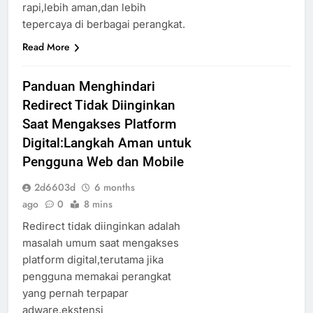
rapi,lebih aman,dan lebih
tepercaya di berbagai perangkat.
Read More
Panduan Menghindari
Redirect Tidak Diinginkan
Saat Mengakses Platform
Digital:Langkah Aman untuk
Pengguna Web dan Mobile
2d6603d
6 months
ago
0
8 mins
Redirect tidak diinginkan adalah
masalah umum saat mengakses
platform digital,terutama jika
pengguna memakai perangkat
yang pernah terpapar
adware,ekstensi