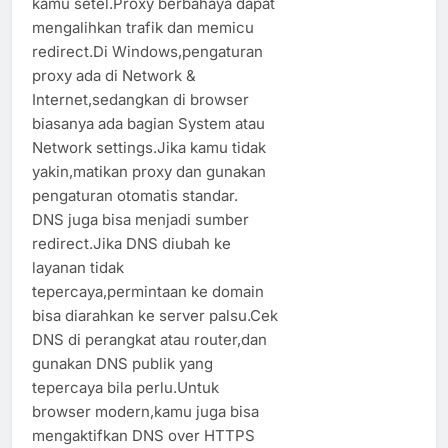
kamu setel.Proxy berbahaya dapat
mengalihkan trafik dan memicu
redirect.Di Windows,pengaturan
proxy ada di Network &
Internet,sedangkan di browser
biasanya ada bagian System atau
Network settings.Jika kamu tidak
yakin,matikan proxy dan gunakan
pengaturan otomatis standar.
DNS juga bisa menjadi sumber
redirect.Jika DNS diubah ke
layanan tidak
tepercaya,permintaan ke domain
bisa diarahkan ke server palsu.Cek
DNS di perangkat atau router,dan
gunakan DNS publik yang
tepercaya bila perlu.Untuk
browser modern,kamu juga bisa
mengaktifkan DNS over HTTPS