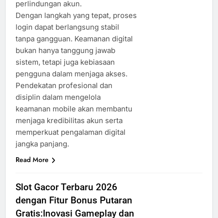
perlindungan akun.
Dengan langkah yang tepat, proses
login dapat berlangsung stabil
tanpa gangguan. Keamanan digital
bukan hanya tanggung jawab
sistem, tetapi juga kebiasaan
pengguna dalam menjaga akses.
Pendekatan profesional dan
disiplin dalam mengelola
keamanan mobile akan membantu
menjaga kredibilitas akun serta
memperkuat pengalaman digital
jangka panjang.
Read More
Slot Gacor Terbaru 2026
dengan Fitur Bonus Putaran
Gratis:Inovasi Gameplay dan