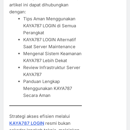
artikel ini dapat dihubungkan
dengan:
Tips Aman Menggunakan
KAYA787 LOGIN di Semua
Perangkat
KAYA787 LOGIN Alternatif
Saat Server Maintenance
Mengenal Sistem Keamanan
KAYA787 Lebih Dekat
Review Infrastruktur Server
KAYA787
Panduan Lengkap
Menggunakan KAYA787
Secara Aman
Strategi akses efisien melalui
KAYA787 LOGIN
resmi bukan