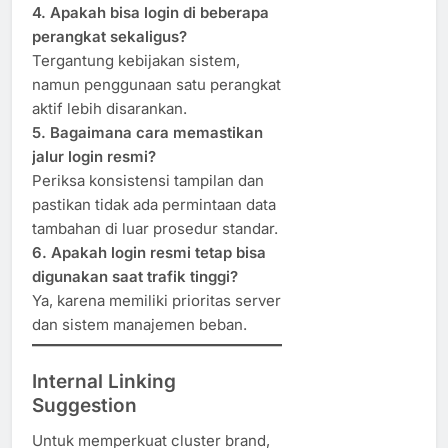
4. Apakah bisa login di beberapa
perangkat sekaligus?
Tergantung kebijakan sistem,
namun penggunaan satu perangkat
aktif lebih disarankan.
5. Bagaimana cara memastikan
jalur login resmi?
Periksa konsistensi tampilan dan
pastikan tidak ada permintaan data
tambahan di luar prosedur standar.
6. Apakah login resmi tetap bisa
digunakan saat trafik tinggi?
Ya, karena memiliki prioritas server
dan sistem manajemen beban.
Internal Linking
Suggestion
Untuk memperkuat cluster brand,