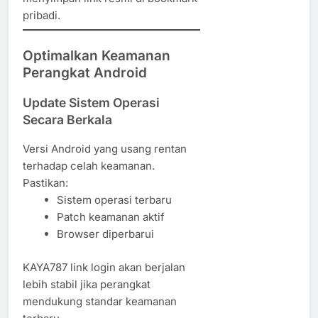
pribadi.
Optimalkan Keamanan
Perangkat Android
Update Sistem Operasi
Secara Berkala
Versi Android yang usang rentan
terhadap celah keamanan.
Pastikan:
Sistem operasi terbaru
Patch keamanan aktif
Browser diperbarui
KAYA787 link login akan berjalan
lebih stabil jika perangkat
mendukung standar keamanan