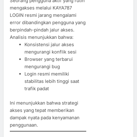
Seorang pengguna aktif yang rutin
mengakses melalui KAYA787
LOGIN resmi jarang mengalami
error dibandingkan pengguna yang
berpindah-pindah jalur akses.
Analisis menunjukkan bahwa:
Konsistensi jalur akses
mengurangi konflik sesi
Browser yang terbarui
mengurangi bug
Login resmi memiliki
stabilitas lebih tinggi saat
trafik padat
Ini menunjukkan bahwa strategi
akses yang tepat memberikan
dampak nyata pada kenyamanan
penggunaan.