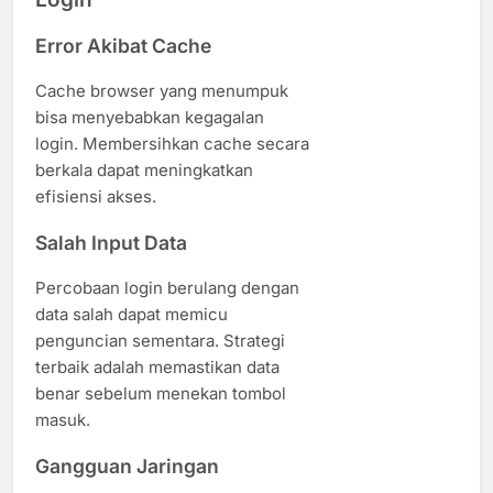
Error Akibat Cache
Cache browser yang menumpuk
bisa menyebabkan kegagalan
login. Membersihkan cache secara
berkala dapat meningkatkan
efisiensi akses.
Salah Input Data
Percobaan login berulang dengan
data salah dapat memicu
penguncian sementara. Strategi
terbaik adalah memastikan data
benar sebelum menekan tombol
masuk.
Gangguan Jaringan