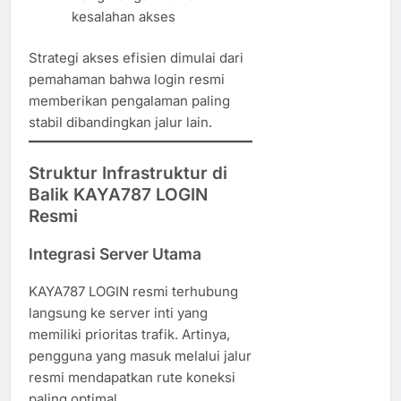
kesalahan akses
Strategi akses efisien dimulai dari
pemahaman bahwa login resmi
memberikan pengalaman paling
stabil dibandingkan jalur lain.
Struktur Infrastruktur di
Balik KAYA787 LOGIN
Resmi
Integrasi Server Utama
KAYA787 LOGIN resmi terhubung
langsung ke server inti yang
memiliki prioritas trafik. Artinya,
pengguna yang masuk melalui jalur
resmi mendapatkan rute koneksi
paling optimal.