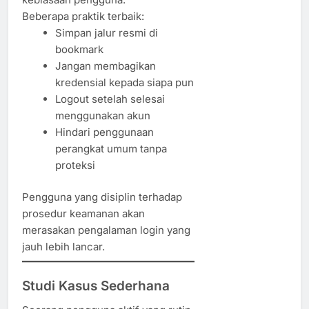
Beberapa praktik terbaik:
Simpan jalur resmi di
bookmark
Jangan membagikan
kredensial kepada siapa pun
Logout setelah selesai
menggunakan akun
Hindari penggunaan
perangkat umum tanpa
proteksi
Pengguna yang disiplin terhadap
prosedur keamanan akan
merasakan pengalaman login yang
jauh lebih lancar.
Studi Kasus Sederhana