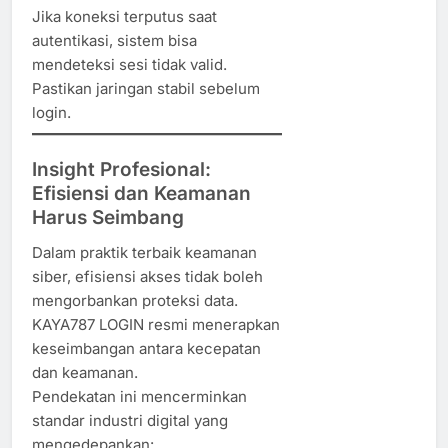
Jika koneksi terputus saat
autentikasi, sistem bisa
mendeteksi sesi tidak valid.
Pastikan jaringan stabil sebelum
login.
Insight Profesional:
Efisiensi dan Keamanan
Harus Seimbang
Dalam praktik terbaik keamanan
siber, efisiensi akses tidak boleh
mengorbankan proteksi data.
KAYA787 LOGIN resmi menerapkan
keseimbangan antara kecepatan
dan keamanan.
Pendekatan ini mencerminkan
standar industri digital yang
mengedepankan: