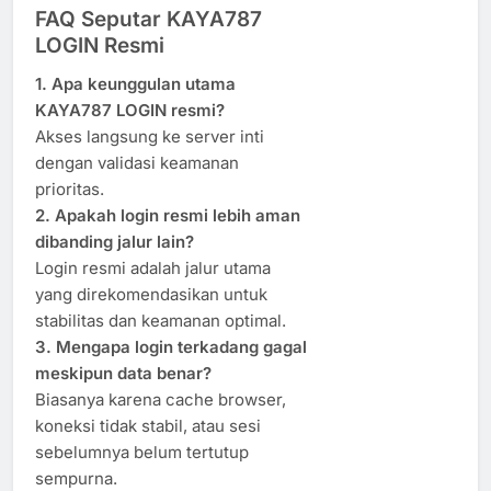
FAQ Seputar KAYA787
LOGIN Resmi
1. Apa keunggulan utama
KAYA787 LOGIN resmi?
Akses langsung ke server inti
dengan validasi keamanan
prioritas.
2. Apakah login resmi lebih aman
dibanding jalur lain?
Login resmi adalah jalur utama
yang direkomendasikan untuk
stabilitas dan keamanan optimal.
3. Mengapa login terkadang gagal
meskipun data benar?
Biasanya karena cache browser,
koneksi tidak stabil, atau sesi
sebelumnya belum tertutup
sempurna.