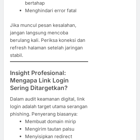
bertahap
Menghindari error fatal
Jika muncul pesan kesalahan,
jangan langsung mencoba
berulang kali. Periksa koneksi dan
refresh halaman setelah jaringan
stabil.
Insight Profesional:
Mengapa Link Login
Sering Ditargetkan?
Dalam audit keamanan digital, link
login adalah target utama serangan
phishing. Penyerang biasanya:
Membuat domain mirip
Mengirim tautan palsu
Menyisipkan redirect