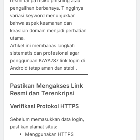
resmi tanpa risiko phishing atau
pengalihan berbahaya. Tingginya
variasi keyword menunjukkan
bahwa aspek keamanan dan
keaslian domain menjadi perhatian
utama.
Artikel ini membahas langkah
sistematis dan profesional agar
penggunaan KAYA787 link login di
Android tetap aman dan stabil.
Pastikan Mengakses Link
Resmi dan Terenkripsi
Verifikasi Protokol HTTPS
Sebelum memasukkan data login,
pastikan alamat situs:
Menggunakan HTTPS