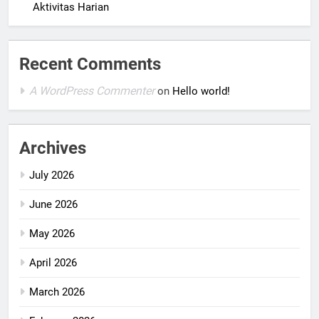
Aktivitas Harian
Recent Comments
A WordPress Commenter
on
Hello world!
Archives
July 2026
June 2026
May 2026
April 2026
March 2026