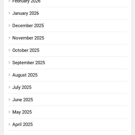
February 2026
January 2026
December 2025
November 2025
October 2025
September 2025
August 2025
July 2025
June 2025
May 2025
April 2025