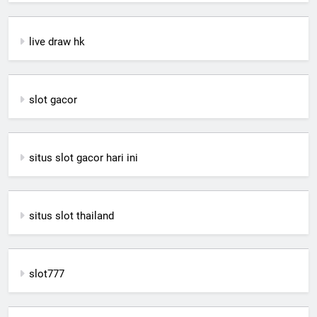
live draw hk
slot gacor
situs slot gacor hari ini
situs slot thailand
slot777