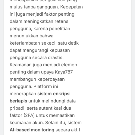
mulus tanpa gangguan. Kecepatan
ini juga menjadi faktor penting
dalam meningkatkan retensi
pengguna, karena penelitian
menunjukkan bahwa
keterlambatan sekecil satu detik
dapat mengurangi kepuasan
pengguna secara drastis.
Keamanan juga menjadi elemen
penting dalam upaya Kaya787
membangun kepercayaan
pengguna. Platform ini
menerapkan
sistem enkripsi
berlapis
untuk melindungi data
pribadi, serta autentikasi dua
faktor (2FA) untuk memastikan
keamanan akun. Selain itu, sistem
AI-based monitoring
secara aktif