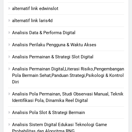
alternatif link edwinslot
alternatif link laris4d
Analisis Data & Performa Digital
Analisis Perilaku Pengguna & Waktu Akses
Analisis Permainan & Strategi Slot Digital
Analisis Permainan Digital,Literasi Risiko,Pengembangan
Pola Bermain Sehat,Panduan Strategi,Psikologi & Kontrol
Diri
Analisis Pola Permainan, Studi Observasi Manual, Teknik
Identifikasi Pola, Dinamika Reel Digital
Analisis Pola Slot & Strategi Bermain
Analisis Sistem Digital Edukasi Teknologi Game
Probabilitas dan Algoritma RNG