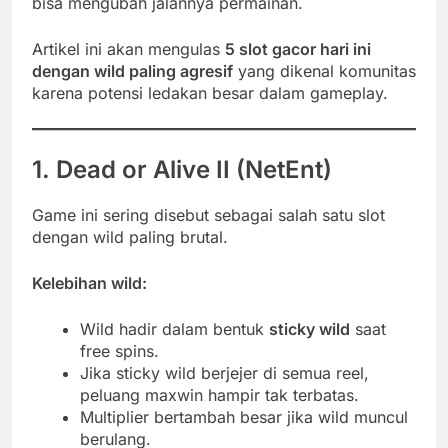
bisa mengubah jalannya permainan.
Artikel ini akan mengulas
5 slot gacor hari ini
dengan wild paling agresif
yang dikenal komunitas
karena potensi ledakan besar dalam gameplay.
1. Dead or Alive II (NetEnt)
Game ini sering disebut sebagai salah satu slot
dengan wild paling brutal.
Kelebihan wild:
Wild hadir dalam bentuk
sticky wild
saat
free spins.
Jika sticky wild berjejer di semua reel,
peluang maxwin hampir tak terbatas.
Multiplier bertambah besar jika wild muncul
berulang.