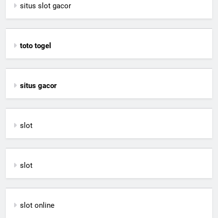
situs slot gacor
toto togel
situs gacor
slot
slot
slot online