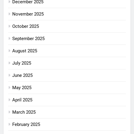
December 2025
November 2025
October 2025
September 2025
August 2025
July 2025
June 2025
May 2025
April 2025
March 2025
February 2025