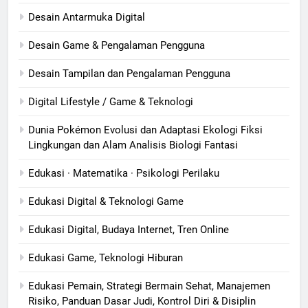
Desain Antarmuka Digital
Desain Game & Pengalaman Pengguna
Desain Tampilan dan Pengalaman Pengguna
Digital Lifestyle / Game & Teknologi
Dunia Pokémon Evolusi dan Adaptasi Ekologi Fiksi
Lingkungan dan Alam Analisis Biologi Fantasi
Edukasi · Matematika · Psikologi Perilaku
Edukasi Digital & Teknologi Game
Edukasi Digital, Budaya Internet, Tren Online
Edukasi Game, Teknologi Hiburan
Edukasi Pemain, Strategi Bermain Sehat, Manajemen
Risiko, Panduan Dasar Judi, Kontrol Diri & Disiplin