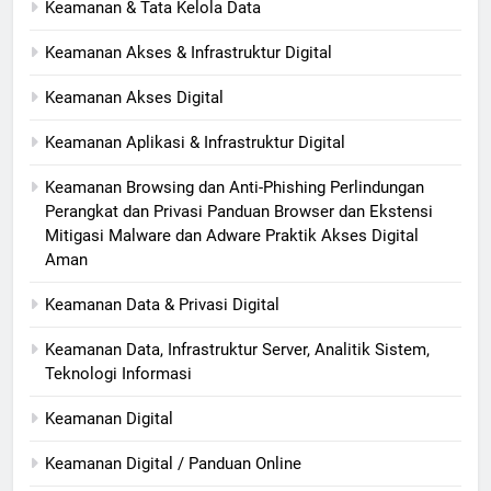
Keamanan & Tata Kelola Data
Keamanan Akses & Infrastruktur Digital
Keamanan Akses Digital
Keamanan Aplikasi & Infrastruktur Digital
Keamanan Browsing dan Anti-Phishing Perlindungan
Perangkat dan Privasi Panduan Browser dan Ekstensi
Mitigasi Malware dan Adware Praktik Akses Digital
Aman
Keamanan Data & Privasi Digital
Keamanan Data, Infrastruktur Server, Analitik Sistem,
Teknologi Informasi
Keamanan Digital
Keamanan Digital / Panduan Online