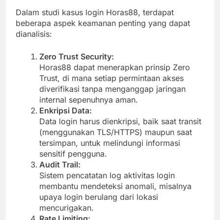
Dalam studi kasus login Horas88, terdapat
beberapa aspek keamanan penting yang dapat
dianalisis:
Zero Trust Security:
Horas88 dapat menerapkan prinsip Zero
Trust, di mana setiap permintaan akses
diverifikasi tanpa menganggap jaringan
internal sepenuhnya aman.
Enkripsi Data:
Data login harus dienkripsi, baik saat transit
(menggunakan TLS/HTTPS) maupun saat
tersimpan, untuk melindungi informasi
sensitif pengguna.
Audit Trail:
Sistem pencatatan log aktivitas login
membantu mendeteksi anomali, misalnya
upaya login berulang dari lokasi
mencurigakan.
Rate Limiting: