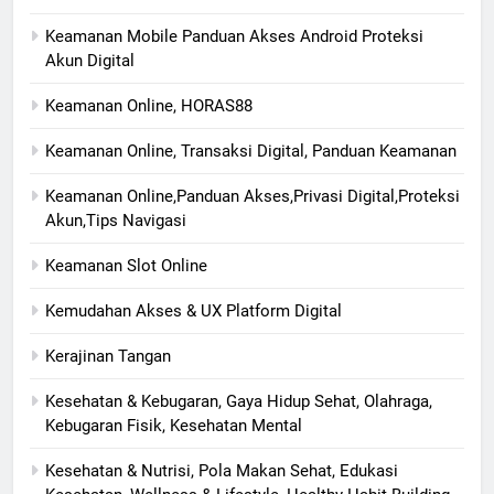
Keamanan Mobile Panduan Akses Android Proteksi
Akun Digital
Keamanan Online, HORAS88
Keamanan Online, Transaksi Digital, Panduan Keamanan
Keamanan Online,Panduan Akses,Privasi Digital,Proteksi
Akun,Tips Navigasi
Keamanan Slot Online
Kemudahan Akses & UX Platform Digital
Kerajinan Tangan
Kesehatan & Kebugaran, Gaya Hidup Sehat, Olahraga,
Kebugaran Fisik, Kesehatan Mental
Kesehatan & Nutrisi, Pola Makan Sehat, Edukasi