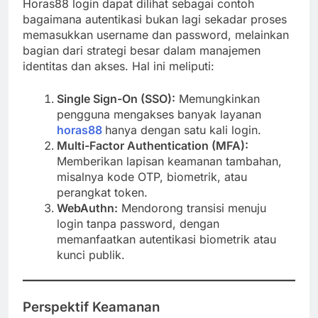
Horas88 login dapat dilihat sebagai contoh
bagaimana autentikasi bukan lagi sekadar proses
memasukkan username dan password, melainkan
bagian dari strategi besar dalam manajemen
identitas dan akses. Hal ini meliputi:
Single Sign-On (SSO):
Memungkinkan
pengguna mengakses banyak layanan
horas88
hanya dengan satu kali login.
Multi-Factor Authentication (MFA):
Memberikan lapisan keamanan tambahan,
misalnya kode OTP, biometrik, atau
perangkat token.
WebAuthn:
Mendorong transisi menuju
login tanpa password, dengan
memanfaatkan autentikasi biometrik atau
kunci publik.
Perspektif Keamanan