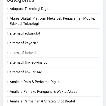
Adaptasi Teknologi Digital
Akses Digital, Platform Fleksibel, Pengalaman Mobile,
Edukasi Teknologi
alternatif edwinslot
alternatif kaya787
alternatif laris4d
alternatif link edwinslot
alternatif link laris4d
Analisis Data & Performa Digital
Analisis Perilaku Pengguna & Waktu Akses
Analisis Permainan & Strategi Slot Digital