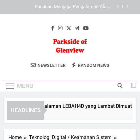
Skip
Panduan Menjaga Pengalaman Akses LEBAH4D
to
Tetap Lancar
content
Panduan Menjelajahi Layanan KAYA787 secara
Lebih Efektif
Cara Mengatasi Halaman LEBAH4D yang Lambat
Dimuat secara Efektif dan Sistematis
Panduan Menjaga Pengalaman Akses
EDWINSLOT Tetap Lancar dan Stabil
Parkside Of
Temukan Hunian Nyaman Di Parkside
Panduan Menjaga Pengalaman Akses LEBAH4D
NEWSLETTER
RANDOM NEWS
Tetap Lancar
Glenview
Of Glenview. Lingkungan Tenang
Panduan Menjelajahi Layanan KAYA787 secara
Dengan Fasilitas Modern Untuk Keluarga
Lebih Efektif
MENU
Anda.
ra Mengatasi Halaman LEBAH4D yang Lambat Dimuat secara E
HEADLINES
Weeks Ago
Home
Teknologi Digital / Keamanan Sistem