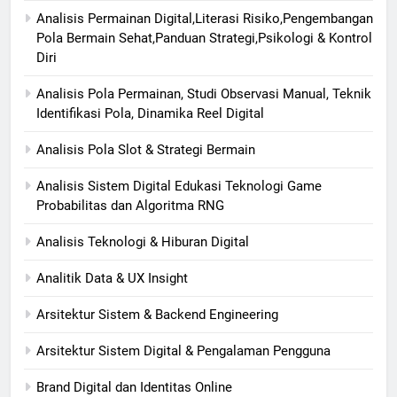
Analisis Permainan Digital,Literasi Risiko,Pengembangan
Pola Bermain Sehat,Panduan Strategi,Psikologi & Kontrol
Diri
Analisis Pola Permainan, Studi Observasi Manual, Teknik
Identifikasi Pola, Dinamika Reel Digital
Analisis Pola Slot & Strategi Bermain
Analisis Sistem Digital Edukasi Teknologi Game
Probabilitas dan Algoritma RNG
Analisis Teknologi & Hiburan Digital
Analitik Data & UX Insight
Arsitektur Sistem & Backend Engineering
Arsitektur Sistem Digital & Pengalaman Pengguna
Brand Digital dan Identitas Online