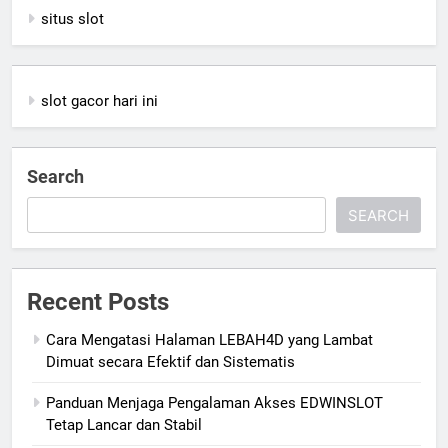
situs slot
slot gacor hari ini
Search
SEARCH
Recent Posts
Cara Mengatasi Halaman LEBAH4D yang Lambat
Dimuat secara Efektif dan Sistematis
Panduan Menjaga Pengalaman Akses EDWINSLOT
Tetap Lancar dan Stabil