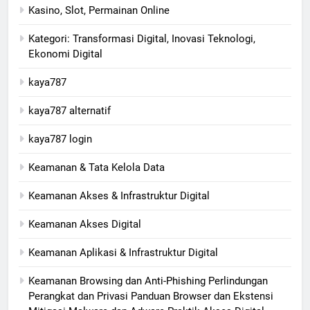
Kasino, Slot, Permainan Online
Kategori: Transformasi Digital, Inovasi Teknologi,
Ekonomi Digital
kaya787
kaya787 alternatif
kaya787 login
Keamanan & Tata Kelola Data
Keamanan Akses & Infrastruktur Digital
Keamanan Akses Digital
Keamanan Aplikasi & Infrastruktur Digital
Keamanan Browsing dan Anti-Phishing Perlindungan
Perangkat dan Privasi Panduan Browser dan Ekstensi