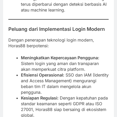
terus diperbarui dengan deteksi berbasis AI
atau machine learning.
Peluang dari Implementasi Login Modern
Dengan penerapan teknologi login modern,
Horas88 berpotensi:
Meningkatkan Kepercayaan Pengguna:
Sistem login yang aman dan transparan
akan memperkuat citra platform.
Efisiensi Operasional:
SSO dan IAM (Identity
and Access Management) mengurangi
beban tim IT dalam mengelola akun
pengguna.
Kesiapan Regulasi:
Dengan kepatuhan pada
standar keamanan seperti GDPR atau ISO
27001, Horas88 siap bersaing di ekosistem
global.