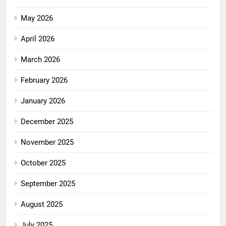
May 2026
April 2026
March 2026
February 2026
January 2026
December 2025
November 2025
October 2025
September 2025
August 2025
July 2025