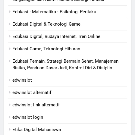
Edukasi · Matematika · Psikologi Perilaku
Edukasi Digital & Teknologi Game
Edukasi Digital, Budaya Internet, Tren Online
Edukasi Game, Teknologi Hiburan
Edukasi Pemain, Strategi Bermain Sehat, Manajemen
Risiko, Panduan Dasar Judi, Kontrol Diri & Disiplin
edwinslot
edwinslot alternatif
edwinslot link alternatif
edwinslot login
Etika Digital Mahasiswa