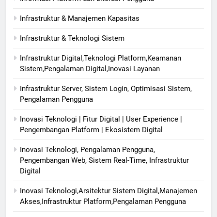
Infrastruktur & Manajemen Kapasitas
Infrastruktur & Teknologi Sistem
Infrastruktur Digital,Teknologi Platform,Keamanan
Sistem,Pengalaman Digital,Inovasi Layanan
Infrastruktur Server, Sistem Login, Optimisasi Sistem,
Pengalaman Pengguna
Inovasi Teknologi | Fitur Digital | User Experience |
Pengembangan Platform | Ekosistem Digital
Inovasi Teknologi, Pengalaman Pengguna,
Pengembangan Web, Sistem Real-Time, Infrastruktur
Digital
Inovasi Teknologi,Arsitektur Sistem Digital,Manajemen
Akses,Infrastruktur Platform,Pengalaman Pengguna