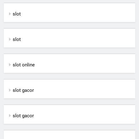
slot
slot
slot online
slot gacor
slot gacor