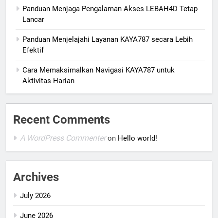
Panduan Menjaga Pengalaman Akses LEBAH4D Tetap
Lancar
Panduan Menjelajahi Layanan KAYA787 secara Lebih
Efektif
Cara Memaksimalkan Navigasi KAYA787 untuk
Aktivitas Harian
Recent Comments
A WordPress Commenter
on
Hello world!
Archives
July 2026
June 2026