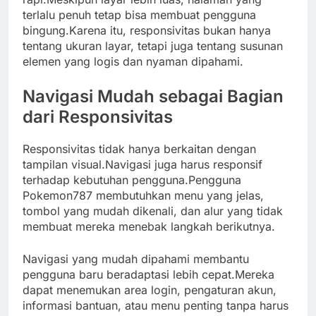
terlalu penuh tetap bisa membuat pengguna
bingung.Karena itu, responsivitas bukan hanya
tentang ukuran layar, tetapi juga tentang susunan
elemen yang logis dan nyaman dipahami.
Navigasi Mudah sebagai Bagian
dari Responsivitas
Responsivitas tidak hanya berkaitan dengan
tampilan visual.Navigasi juga harus responsif
terhadap kebutuhan pengguna.Pengguna
Pokemon787 membutuhkan menu yang jelas,
tombol yang mudah dikenali, dan alur yang tidak
membuat mereka menebak langkah berikutnya.
Navigasi yang mudah dipahami membantu
pengguna baru beradaptasi lebih cepat.Mereka
dapat menemukan area login, pengaturan akun,
informasi bantuan, atau menu penting tanpa harus