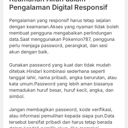
Pengalaman Digital Responsif
Pengalaman yang responsif harus tetap sejalan
dengan keamanan.Akses yang nyaman tidak boleh
membuat pengguna mengabaikan perlindungan
data.Saat menggunakan Pokemon787, pengguna
perlu menjaga password, perangkat, dan sesi
akun dengan baik.
Gunakan password yang kuat dan tidak mudah
ditebak.Hindari kombinasi sederhana seperti
tanggal lahir, nama pribadi, angka berurutan, atau
kata umum.Password yang lebih aman biasanya
memadukan huruf besar, huruf kecil, angka, dan
simbol.
Jangan membagikan password, kode verifikasi,
atau informasi pemulihan kepada siapa pun.Data
tersebut bersifat pribadi dan harus tetap berada