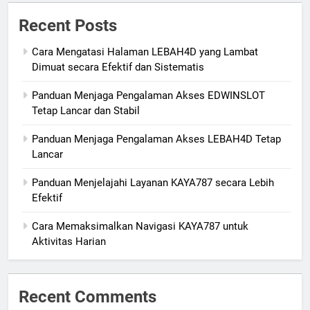
Recent Posts
Cara Mengatasi Halaman LEBAH4D yang Lambat
Dimuat secara Efektif dan Sistematis
Panduan Menjaga Pengalaman Akses EDWINSLOT
Tetap Lancar dan Stabil
Panduan Menjaga Pengalaman Akses LEBAH4D Tetap
Lancar
Panduan Menjelajahi Layanan KAYA787 secara Lebih
Efektif
Cara Memaksimalkan Navigasi KAYA787 untuk
Aktivitas Harian
Recent Comments