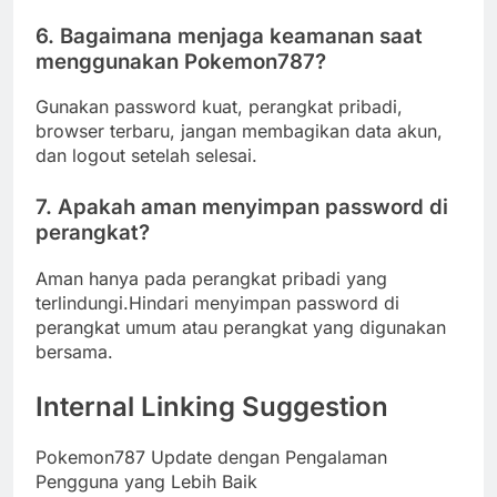
6. Bagaimana menjaga keamanan saat
menggunakan Pokemon787?
Gunakan password kuat, perangkat pribadi,
browser terbaru, jangan membagikan data akun,
dan logout setelah selesai.
7. Apakah aman menyimpan password di
perangkat?
Aman hanya pada perangkat pribadi yang
terlindungi.Hindari menyimpan password di
perangkat umum atau perangkat yang digunakan
bersama.
Internal Linking Suggestion
Pokemon787 Update dengan Pengalaman
Pengguna yang Lebih Baik