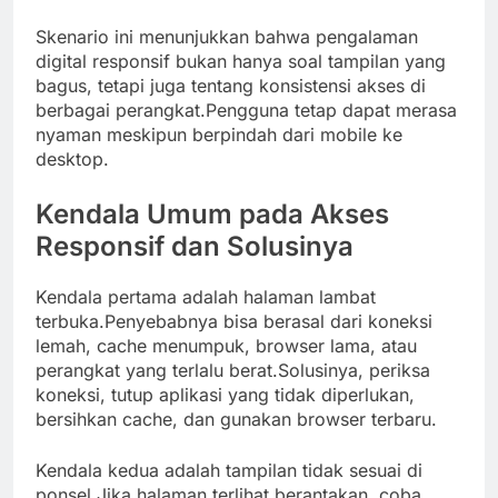
Skenario ini menunjukkan bahwa pengalaman
digital responsif bukan hanya soal tampilan yang
bagus, tetapi juga tentang konsistensi akses di
berbagai perangkat.Pengguna tetap dapat merasa
nyaman meskipun berpindah dari mobile ke
desktop.
Kendala Umum pada Akses
Responsif dan Solusinya
Kendala pertama adalah halaman lambat
terbuka.Penyebabnya bisa berasal dari koneksi
lemah, cache menumpuk, browser lama, atau
perangkat yang terlalu berat.Solusinya, periksa
koneksi, tutup aplikasi yang tidak diperlukan,
bersihkan cache, dan gunakan browser terbaru.
Kendala kedua adalah tampilan tidak sesuai di
ponsel.Jika halaman terlihat berantakan, coba