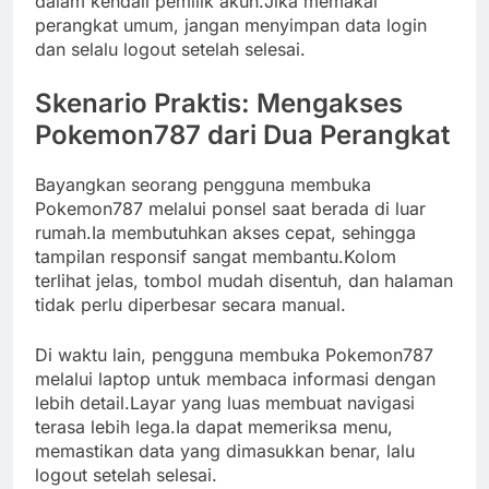
dalam kendali pemilik akun.Jika memakai
perangkat umum, jangan menyimpan data login
dan selalu logout setelah selesai.
Skenario Praktis: Mengakses
Pokemon787 dari Dua Perangkat
Bayangkan seorang pengguna membuka
Pokemon787 melalui ponsel saat berada di luar
rumah.Ia membutuhkan akses cepat, sehingga
tampilan responsif sangat membantu.Kolom
terlihat jelas, tombol mudah disentuh, dan halaman
tidak perlu diperbesar secara manual.
Di waktu lain, pengguna membuka Pokemon787
melalui laptop untuk membaca informasi dengan
lebih detail.Layar yang luas membuat navigasi
terasa lebih lega.Ia dapat memeriksa menu,
memastikan data yang dimasukkan benar, lalu
logout setelah selesai.