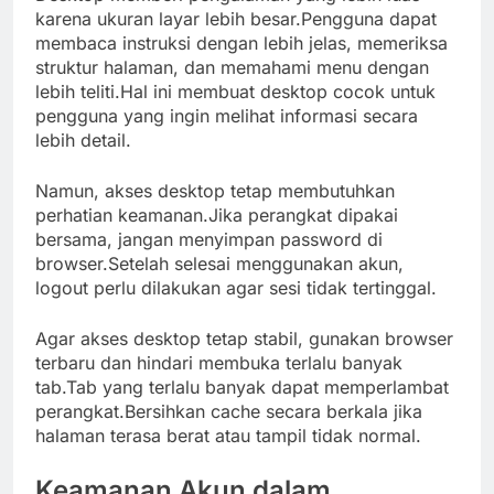
karena ukuran layar lebih besar.Pengguna dapat
membaca instruksi dengan lebih jelas, memeriksa
struktur halaman, dan memahami menu dengan
lebih teliti.Hal ini membuat desktop cocok untuk
pengguna yang ingin melihat informasi secara
lebih detail.
Namun, akses desktop tetap membutuhkan
perhatian keamanan.Jika perangkat dipakai
bersama, jangan menyimpan password di
browser.Setelah selesai menggunakan akun,
logout perlu dilakukan agar sesi tidak tertinggal.
Agar akses desktop tetap stabil, gunakan browser
terbaru dan hindari membuka terlalu banyak
tab.Tab yang terlalu banyak dapat memperlambat
perangkat.Bersihkan cache secara berkala jika
halaman terasa berat atau tampil tidak normal.
Keamanan Akun dalam