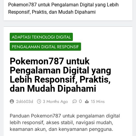
Pokemon787 untuk Pengalaman Digital yang Lebih
Responsif, Praktis, dan Mudah Dipahami
ADAPTASI TEKNOLOGI DIGITAL
PENGALAMAN DIGITAL RESPONSIF
Pokemon787 untuk
Pengalaman Digital yang
Lebih Responsif, Praktis,
dan Mudah Dipahami
0
2d6603d
3 Months Ago
15 Mins
Panduan Pokemon787 untuk pengalaman digital
lebih responsif, akses stabil, navigasi mudah,
keamanan akun, dan kenyamanan pengguna.