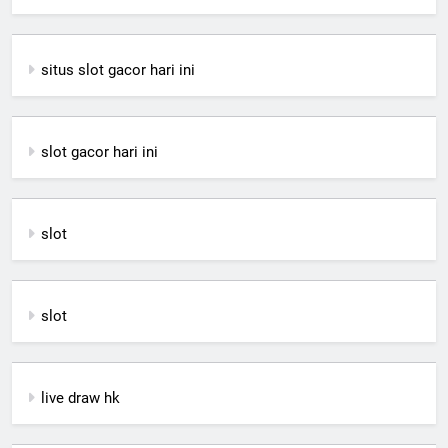
situs slot gacor hari ini
slot gacor hari ini
slot
slot
live draw hk