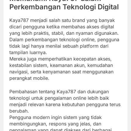
Perkembangan Teknologi Digital
Kaya787 menjadi salah satu brand yang banyak
dicari pengguna ketika membahas akses digital
yang lebih praktis, stabil, dan nyaman digunakan.
Dalam perkembangan teknologi online, pengguna
tidak lagi hanya menilai sebuah platform dari
tampilan luarnya.
Mereka juga memperhatikan kecepatan akses,
kestabilan sistem, keamanan akun, kemudahan
navigasi, serta kenyamanan saat menggunakan
perangkat mobile.
Pembahasan tentang Kaya787 dan dukungan
teknologi untuk pengalaman online lebih baik
menjadi relevan karena kebutuhan pengguna terus
berubah.
Pengguna modern ingin sistem yang tidak
membingungkan, respons yang jelas, dan
pengalaman yang dapat diakses dari berbagai