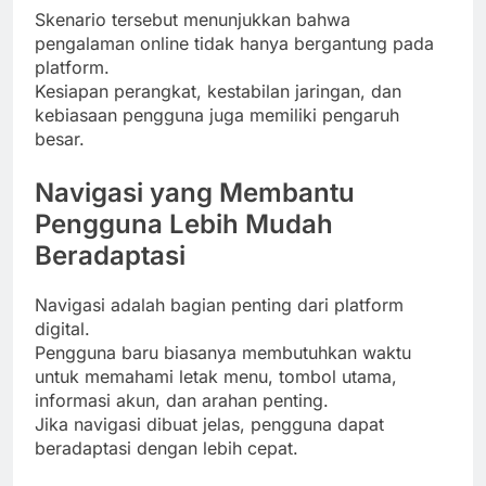
Skenario tersebut menunjukkan bahwa
pengalaman online tidak hanya bergantung pada
platform.
Kesiapan perangkat, kestabilan jaringan, dan
kebiasaan pengguna juga memiliki pengaruh
besar.
Navigasi yang Membantu
Pengguna Lebih Mudah
Beradaptasi
Navigasi adalah bagian penting dari platform
digital.
Pengguna baru biasanya membutuhkan waktu
untuk memahami letak menu, tombol utama,
informasi akun, dan arahan penting.
Jika navigasi dibuat jelas, pengguna dapat
beradaptasi dengan lebih cepat.