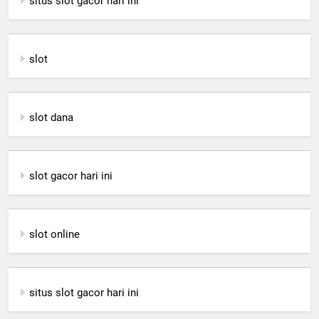
situs slot gacor hari ini
slot
slot dana
slot gacor hari ini
slot online
situs slot gacor hari ini