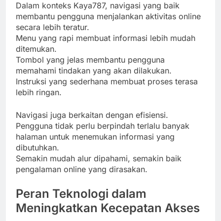
Dalam konteks Kaya787, navigasi yang baik
membantu pengguna menjalankan aktivitas online
secara lebih teratur.
Menu yang rapi membuat informasi lebih mudah
ditemukan.
Tombol yang jelas membantu pengguna
memahami tindakan yang akan dilakukan.
Instruksi yang sederhana membuat proses terasa
lebih ringan.
Navigasi juga berkaitan dengan efisiensi.
Pengguna tidak perlu berpindah terlalu banyak
halaman untuk menemukan informasi yang
dibutuhkan.
Semakin mudah alur dipahami, semakin baik
pengalaman online yang dirasakan.
Peran Teknologi dalam
Meningkatkan Kecepatan Akses