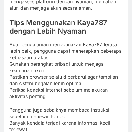
mengakses platform dengan nyaman, memahami
alur, dan menjaga akun secara aman.
Tips Menggunakan Kaya787
dengan Lebih Nyaman
Agar pengalaman menggunakan Kaya787 terasa
lebih baik, pengguna dapat menerapkan beberapa
kebiasaan praktis.
Gunakan perangkat pribadi untuk menjaga
keamanan akun.
Pastikan browser selalu diperbarui agar tampilan
dan sistem berjalan lebih optimal.
Periksa koneksi internet sebelum melakukan
aktivitas penting.
Pengguna juga sebaiknya membaca instruksi
sebelum menekan tombol.
Banyak kendala terjadi karena informasi kecil
terlewat.