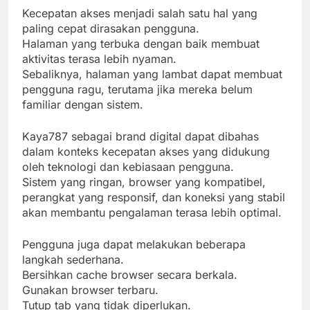
Kecepatan akses menjadi salah satu hal yang
paling cepat dirasakan pengguna.
Halaman yang terbuka dengan baik membuat
aktivitas terasa lebih nyaman.
Sebaliknya, halaman yang lambat dapat membuat
pengguna ragu, terutama jika mereka belum
familiar dengan sistem.
Kaya787 sebagai brand digital dapat dibahas
dalam konteks kecepatan akses yang didukung
oleh teknologi dan kebiasaan pengguna.
Sistem yang ringan, browser yang kompatibel,
perangkat yang responsif, dan koneksi yang stabil
akan membantu pengalaman terasa lebih optimal.
Pengguna juga dapat melakukan beberapa
langkah sederhana.
Bersihkan cache browser secara berkala.
Gunakan browser terbaru.
Tutup tab yang tidak diperlukan.