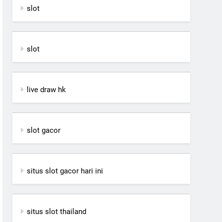
slot
slot
live draw hk
slot gacor
situs slot gacor hari ini
situs slot thailand