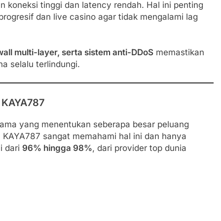
koneksi tinggi dan latency rendah. Hal ini penting
progresif dan live casino agar tidak mengalami lag
all multi-layer, serta sistem anti-DDoS
memastikan
a selalu terlindungi.
i KAYA787
utama yang menentukan seberapa besar peluang
. KAYA787 sangat memahami hal ini dan hanya
i dari
96% hingga 98%
, dari provider top dunia