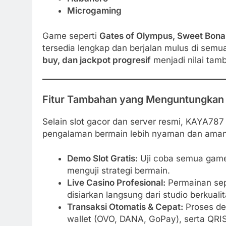
Microgaming
Game seperti
Gates of Olympus, Sweet Bonan
tersedia lengkap dan berjalan mulus di semua 
buy, dan jackpot progresif
menjadi nilai tam
Fitur Tambahan yang Menguntungkan
Selain slot gacor dan server resmi, KAYA787
pengalaman bermain lebih nyaman dan aman
Demo Slot Gratis:
Uji coba semua game 
menguji strategi bermain.
Live Casino Profesional:
Permainan sepe
disiarkan langsung dari studio berkuali
Transaksi Otomatis & Cepat:
Proses dep
wallet (OVO, DANA, GoPay), serta QRIS