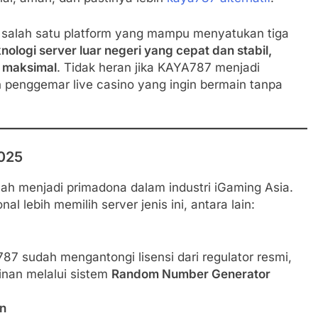
 salah satu platform yang mampu menyatukan tiga
nologi server luar negeri yang cepat dan stabil,
n maksimal
. Tidak heran jika KAYA787 menjadi
penggemar live casino yang ingin bermain tanpa
2025
telah menjadi primadona dalam industri iGaming Asia.
 lebih memilih server jenis ini, antara lain:
7 sudah mengantongi lisensi dari regulator resmi,
inan melalui sistem
Random Number Generator
n