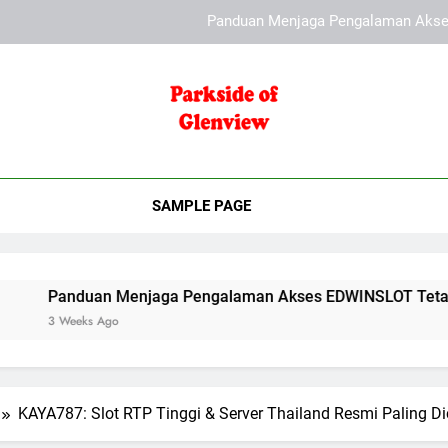
Panduan Menjaga Pengalaman Akses
Panduan Menjaga Pen
Panduan Menjelajahi 
kside Of Glenview
Cara Mengatasi Halaman LEBAH4D yang Lambat D
unian Nyaman Di Parkside Of Glenview. Lingkungan Tenang De
Panduan Menjaga Pengalaman Akses
SAMPLE PAGE
Panduan Menjaga Pen
Panduan Menjelajahi 
uan Menjaga Pengalaman Akses EDWINSLOT Tetap Lancar dan
s Ago
KAYA787: Slot RTP Tinggi & Server Thailand Resmi Paling Di