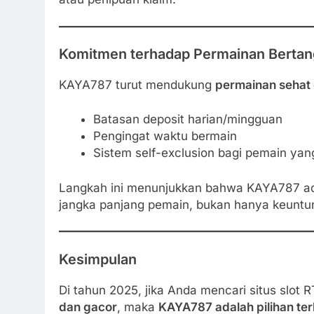
Komitmen terhadap Permainan Berta
KAYA787 turut mendukung
permainan sehat
Batasan deposit harian/mingguan
Pengingat waktu bermain
Sistem self-exclusion bagi pemain yang 
Langkah ini menunjukkan bahwa KAYA787 ada
jangka panjang pemain, bukan hanya keuntu
Kesimpulan
Di tahun 2025, jika Anda mencari situs slot 
dan gacor
, maka
KAYA787 adalah pilihan te