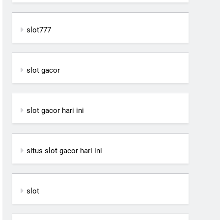
slot777
slot gacor
slot gacor hari ini
situs slot gacor hari ini
slot