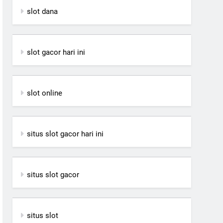
slot dana
slot gacor hari ini
slot online
situs slot gacor hari ini
situs slot gacor
situs slot