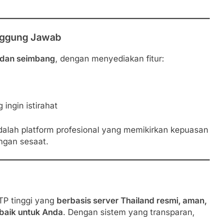
nggung Jawab
 dan seimbang
, dengan menyediakan fitur:
ingin istirahat
lah platform profesional yang memikirkan kepuasan
ngan sesaat.
RTP tinggi yang
berbasis server Thailand resmi, aman,
rbaik untuk Anda
. Dengan sistem yang transparan,