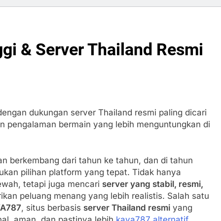
gi & Server Thailand Resmi
dengan dukungan server Thailand resmi paling dicari
an pengalaman bermain yang lebih menguntungkan di
dan berkembang dari tahun ke tahun, dan di tahun
an pilihan platform yang tepat. Tidak hanya
wah, tetapi juga mencari
server yang stabil, resmi,
an peluang menang yang lebih realistis. Salah satu
A787
, situs berbasis
server Thailand resmi
yang
al, aman, dan pastinya lebih
kaya787 alternatif
.