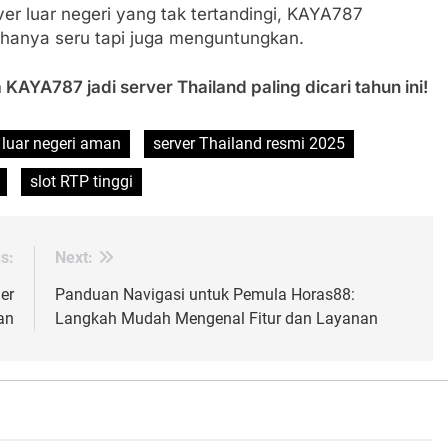
ver luar negeri yang tak tertandingi, KAYA787
 hanya seru tapi juga menguntungkan.
KAYA787 jadi server Thailand paling dicari tahun ini!
 luar negeri aman
server Thailand resmi 2025
slot RTP tinggi
s:
Next:
er
Panduan Navigasi untuk Pemula Horas88:
an
Langkah Mudah Mengenal Fitur dan Layanan