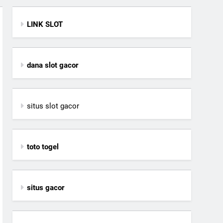
LINK SLOT
dana slot gacor
situs slot gacor
toto togel
situs gacor