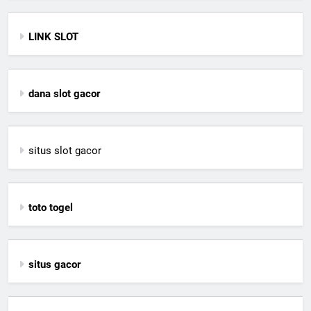
LINK SLOT
dana slot gacor
situs slot gacor
toto togel
situs gacor