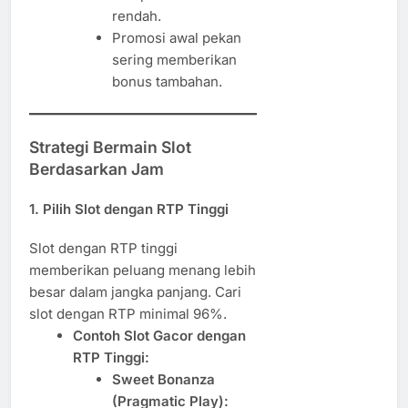
rendah.
Promosi awal pekan
sering memberikan
bonus tambahan.
Strategi Bermain Slot
Berdasarkan Jam
1. Pilih Slot dengan RTP Tinggi
Slot dengan RTP tinggi
memberikan peluang menang lebih
besar dalam jangka panjang. Cari
slot dengan RTP minimal 96%.
Contoh Slot Gacor dengan
RTP Tinggi:
Sweet Bonanza
(Pragmatic Play):