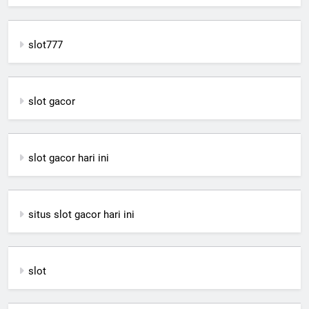
slot777
slot gacor
slot gacor hari ini
situs slot gacor hari ini
slot