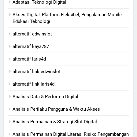
Adaptasi Teknologi Digital
Akses Digital, Platform Fleksibel, Pengalaman Mobile,
Edukasi Teknologi
alternatif edwinslot
alternatif kaya787
alternatif laris4d
alternatif link edwinslot
alternatif link laris4d
Analisis Data & Performa Digital
Analisis Perilaku Pengguna & Waktu Akses
Analisis Permainan & Strategi Slot Digital
Analisis Permainan Digital,Literasi Risiko,Pengembangan