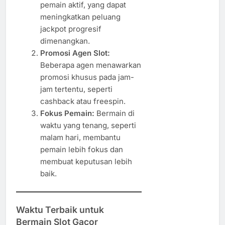
pemain aktif, yang dapat
meningkatkan peluang
jackpot progresif
dimenangkan.
Promosi Agen Slot:
Beberapa agen menawarkan
promosi khusus pada jam-
jam tertentu, seperti
cashback atau freespin.
Fokus Pemain:
Bermain di
waktu yang tenang, seperti
malam hari, membantu
pemain lebih fokus dan
membuat keputusan lebih
baik.
Waktu Terbaik untuk
Bermain Slot Gacor