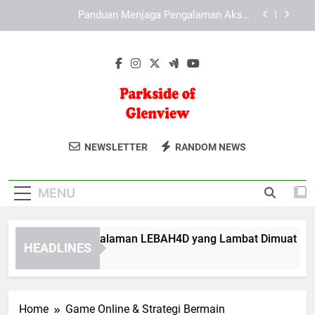
Skip
Panduan Menjaga Pengalaman Akses LEBAH4D
to
Tetap Lancar
content
Panduan Menjelajahi Layanan KAYA787 secara
Lebih Efektif
Cara Mengatasi Halaman LEBAH4D yang Lambat
Dimuat secara Efektif dan Sistematis
Panduan Menjaga Pengalaman Akses
EDWINSLOT Tetap Lancar dan Stabil
Parkside Of
Temukan Hunian Nyaman Di Parkside
Panduan Menjaga Pengalaman Akses LEBAH4D
NEWSLETTER
RANDOM NEWS
Tetap Lancar
Glenview
Of Glenview. Lingkungan Tenang
Panduan Menjelajahi Layanan KAYA787 secara
Dengan Fasilitas Modern Untuk Keluarga
Lebih Efektif
MENU
Anda.
ra Mengatasi Halaman LEBAH4D yang Lambat Dimuat secara E
HEADLINES
Weeks Ago
Home
Game Online & Strategi Bermain