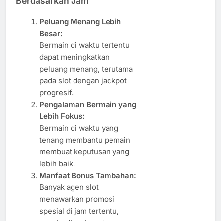
Berdasarkan Jam
Peluang Menang Lebih
Besar:
Bermain di waktu tertentu
dapat meningkatkan
peluang menang, terutama
pada slot dengan jackpot
progresif.
Pengalaman Bermain yang
Lebih Fokus:
Bermain di waktu yang
tenang membantu pemain
membuat keputusan yang
lebih baik.
Manfaat Bonus Tambahan:
Banyak agen slot
menawarkan promosi
spesial di jam tertentu,