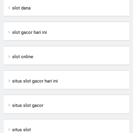
slot dana
slot gacor hari ini
slot online
situs slot gacor hari ini
situs slot gacor
situs slot