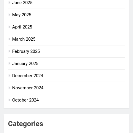
June 2025
May 2025
April 2025
March 2025
February 2025
January 2025
December 2024
November 2024
October 2024
Categories