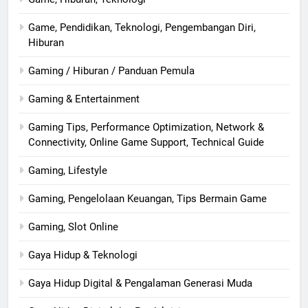
Game, Pendidikan, Teknologi, Pengembangan Diri,
Hiburan
Gaming / Hiburan / Panduan Pemula
Gaming & Entertainment
Gaming Tips, Performance Optimization, Network &
Connectivity, Online Game Support, Technical Guide
Gaming, Lifestyle
Gaming, Pengelolaan Keuangan, Tips Bermain Game
Gaming, Slot Online
Gaya Hidup & Teknologi
Gaya Hidup Digital & Pengalaman Generasi Muda