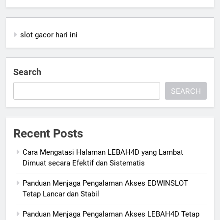
slot gacor hari ini
Search
SEARCH
Recent Posts
Cara Mengatasi Halaman LEBAH4D yang Lambat
Dimuat secara Efektif dan Sistematis
Panduan Menjaga Pengalaman Akses EDWINSLOT
Tetap Lancar dan Stabil
Panduan Menjaga Pengalaman Akses LEBAH4D Tetap