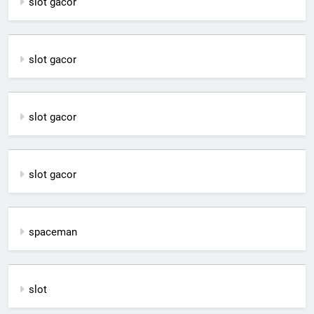
slot gacor
slot gacor
slot gacor
slot gacor
spaceman
slot