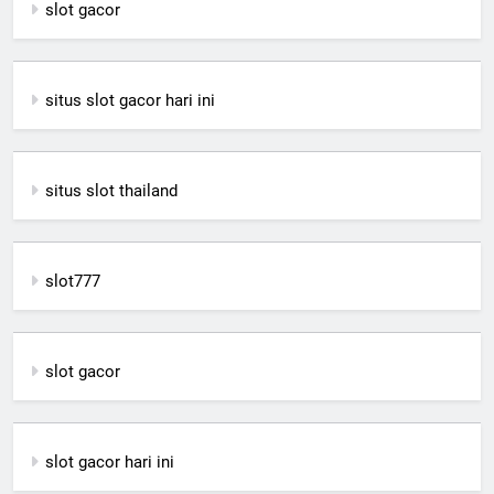
slot gacor
situs slot gacor hari ini
situs slot thailand
slot777
slot gacor
slot gacor hari ini