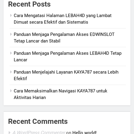
Recent Posts
Cara Mengatasi Halaman LEBAH4D yang Lambat
Dimuat secara Efektif dan Sistematis
Panduan Menjaga Pengalaman Akses EDWINSLOT
Tetap Lancar dan Stabil
Panduan Menjaga Pengalaman Akses LEBAH4D Tetap
Lancar
Panduan Menjelajahi Layanan KAYA787 secara Lebih
Efektif
Cara Memaksimalkan Navigasi KAYA787 untuk
Aktivitas Harian
Recent Comments
A WordPress Commenter
on
Hello world!