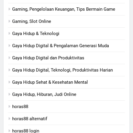
Gaming, Pengelolaan Keuangan, Tips Bermain Game
Gaming, Slot Online
Gaya Hidup & Teknologi
Gaya Hidup Digital & Pengalaman Generasi Muda
Gaya Hidup Digital dan Produktivitas
Gaya Hidup Digital, Teknologi, Produktivitas Harian
Gaya Hidup Sehat & Kesehatan Mental
Gaya Hidup, Hiburan, Judi Online
horas88
horas88 alternatif
horas88 login