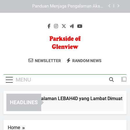
Skip
Panduan Menjaga Pengalaman Akses LEBAH4D
to
Tetap Lancar
content
Panduan Menjelajahi Layanan KAYA787 secara
Lebih Efektif
Cara Mengatasi Halaman LEBAH4D yang Lambat
Dimuat secara Efektif dan Sistematis
Panduan Menjaga Pengalaman Akses
EDWINSLOT Tetap Lancar dan Stabil
Parkside Of
Temukan Hunian Nyaman Di Parkside
Panduan Menjaga Pengalaman Akses LEBAH4D
NEWSLETTER
RANDOM NEWS
Tetap Lancar
Glenview
Of Glenview. Lingkungan Tenang
Panduan Menjelajahi Layanan KAYA787 secara
Dengan Fasilitas Modern Untuk Keluarga
Lebih Efektif
MENU
Anda.
ra Mengatasi Halaman LEBAH4D yang Lambat Dimuat secara E
HEADLINES
Weeks Ago
Home