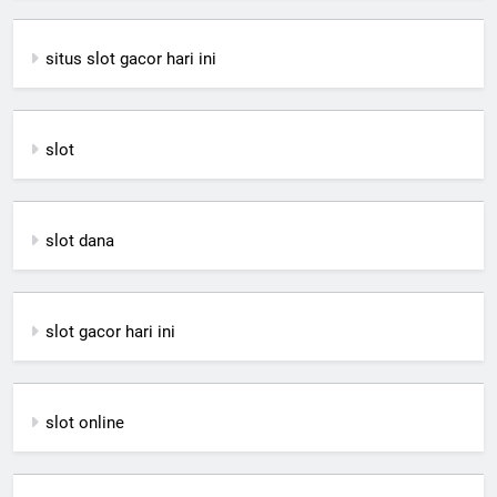
situs slot gacor hari ini
slot
slot dana
slot gacor hari ini
slot online