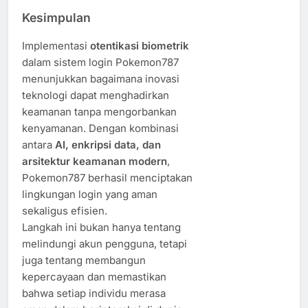
Kesimpulan
Implementasi
otentikasi biometrik
dalam sistem login Pokemon787
menunjukkan bagaimana inovasi
teknologi dapat menghadirkan
keamanan tanpa mengorbankan
kenyamanan. Dengan kombinasi
antara
AI, enkripsi data, dan
arsitektur keamanan modern
,
Pokemon787 berhasil menciptakan
lingkungan login yang aman
sekaligus efisien.
Langkah ini bukan hanya tentang
melindungi akun pengguna, tetapi
juga tentang membangun
kepercayaan dan memastikan
bahwa setiap individu merasa