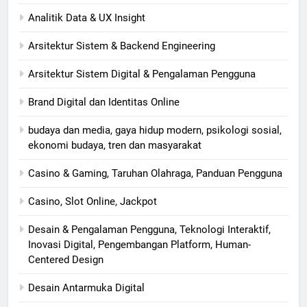
Analitik Data & UX Insight
Arsitektur Sistem & Backend Engineering
Arsitektur Sistem Digital & Pengalaman Pengguna
Brand Digital dan Identitas Online
budaya dan media, gaya hidup modern, psikologi sosial,
ekonomi budaya, tren dan masyarakat
Casino & Gaming, Taruhan Olahraga, Panduan Pengguna
Casino, Slot Online, Jackpot
Desain & Pengalaman Pengguna, Teknologi Interaktif,
Inovasi Digital, Pengembangan Platform, Human-
Centered Design
Desain Antarmuka Digital