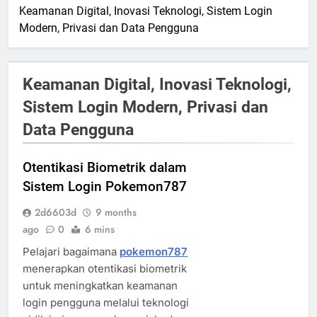
Keamanan Digital, Inovasi Teknologi, Sistem Login
Modern, Privasi dan Data Pengguna
Keamanan Digital, Inovasi Teknologi,
Sistem Login Modern, Privasi dan
Data Pengguna
Otentikasi Biometrik dalam
Sistem Login Pokemon787
2d6603d
9 months
ago
0
6 mins
Pelajari bagaimana
pokemon787
menerapkan otentikasi biometrik
untuk meningkatkan keamanan
login pengguna melalui teknologi