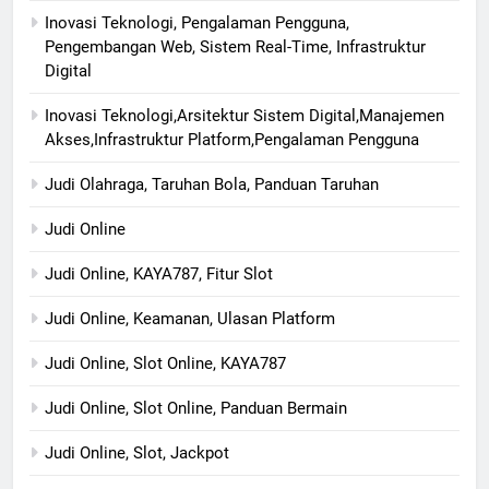
Inovasi Teknologi, Pengalaman Pengguna,
Pengembangan Web, Sistem Real-Time, Infrastruktur
Digital
Inovasi Teknologi,Arsitektur Sistem Digital,Manajemen
Akses,Infrastruktur Platform,Pengalaman Pengguna
Judi Olahraga, Taruhan Bola, Panduan Taruhan
Judi Online
Judi Online, KAYA787, Fitur Slot
Judi Online, Keamanan, Ulasan Platform
Judi Online, Slot Online, KAYA787
Judi Online, Slot Online, Panduan Bermain
Judi Online, Slot, Jackpot