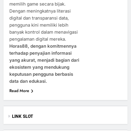
memilih game secara bijak.
Dengan meningkatnya literasi
digital dan transparansi data,
pengguna kini memiliki lebih
banyak kontrol dalam menavigasi
pengalaman digital mereka.
Horas88, dengan komitmennya
terhadap penyajian informasi
yang akurat, menjadi bagian dari
ekosistem yang mendukung
keputusan pengguna berbasis
data dan edukasi.
Read More
LINK SLOT