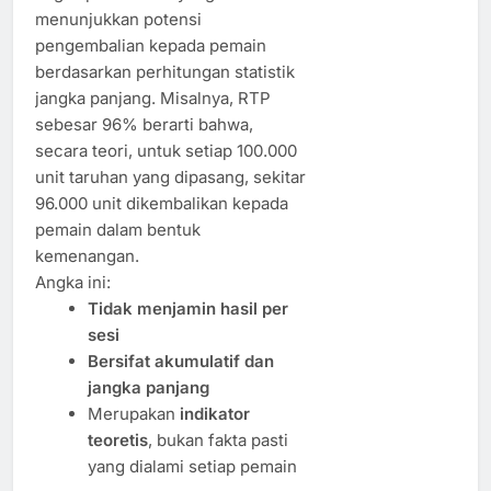
menunjukkan potensi
pengembalian kepada pemain
berdasarkan perhitungan statistik
jangka panjang. Misalnya, RTP
sebesar 96% berarti bahwa,
secara teori, untuk setiap 100.000
unit taruhan yang dipasang, sekitar
96.000 unit dikembalikan kepada
pemain dalam bentuk
kemenangan.
Angka ini:
Tidak menjamin hasil per
sesi
Bersifat akumulatif dan
jangka panjang
Merupakan
indikator
teoretis
, bukan fakta pasti
yang dialami setiap pemain