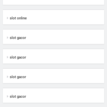
slot online
slot gacor
slot gacor
slot gacor
slot gacor