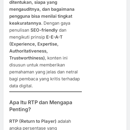
ditentukan, siapa yang
mengauditnya, dan bagaimana
pengguna bisa menilai tingkat
keakuratannya
. Dengan gaya
penulisan
SEO-friendly
dan
mengikuti prinsip
E-E-A-T
(Experience, Expertise,
Authoritativeness,
Trustworthiness)
, konten ini
disusun untuk memberikan
pemahaman yang jelas dan netral
bagi pembaca yang kritis terhadap
data digital.
Apa Itu RTP dan Mengapa
Penting?
RTP (Return to Player)
adalah
angka persentase yang