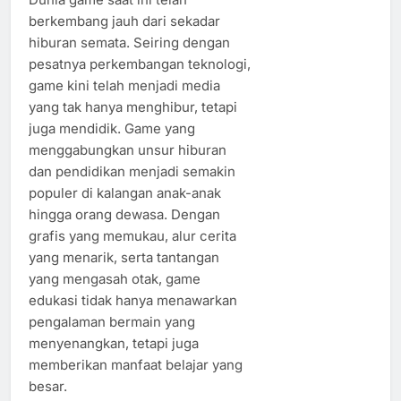
berkembang jauh dari sekadar
hiburan semata. Seiring dengan
pesatnya perkembangan teknologi,
game kini telah menjadi media
yang tak hanya menghibur, tetapi
juga mendidik. Game yang
menggabungkan unsur hiburan
dan pendidikan menjadi semakin
populer di kalangan anak-anak
hingga orang dewasa. Dengan
grafis yang memukau, alur cerita
yang menarik, serta tantangan
yang mengasah otak, game
edukasi tidak hanya menawarkan
pengalaman bermain yang
menyenangkan, tetapi juga
memberikan manfaat belajar yang
besar.