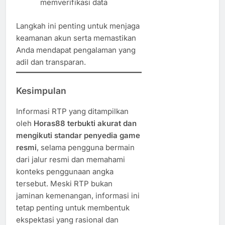
memverifikasi data
Langkah ini penting untuk menjaga
keamanan akun serta memastikan
Anda mendapat pengalaman yang
adil dan transparan.
Kesimpulan
Informasi RTP yang ditampilkan
oleh
Horas88 terbukti akurat dan
mengikuti standar penyedia game
resmi
, selama pengguna bermain
dari jalur resmi dan memahami
konteks penggunaan angka
tersebut. Meski RTP bukan
jaminan kemenangan, informasi ini
tetap penting untuk membentuk
ekspektasi yang rasional dan