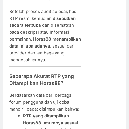
Setelah proses audit selesai, hasil
RTP resmi kemudian
disebutkan
secara terbuka
dan disematkan
pada deskripsi atau informasi
permainan.
Horas88 menampilkan
data ini apa adanya
, sesuai dari
provider dan lembaga yang
mengesahkannya.
Seberapa Akurat RTP yang
Ditampilkan Horas88?
Berdasarkan data dari berbagai
forum pengguna dan uji coba
mandiri, dapat disimpulkan bahwa:
RTP yang ditampilkan
Horas88 umumnya sesuai