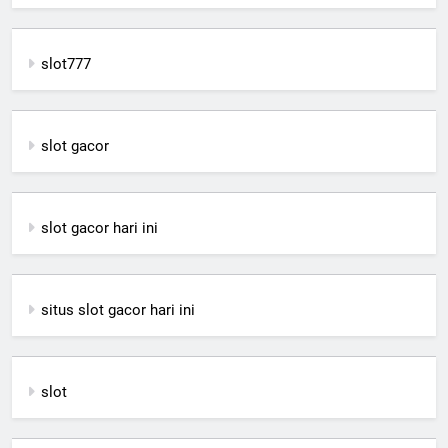
slot777
slot gacor
slot gacor hari ini
situs slot gacor hari ini
slot