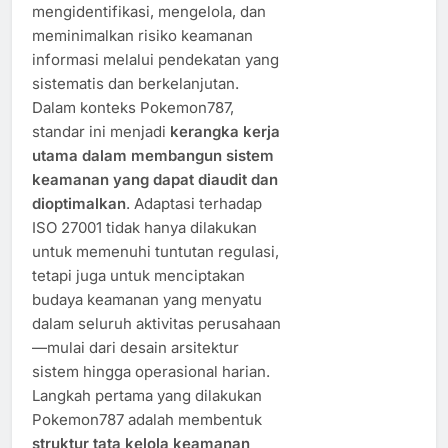
mengidentifikasi, mengelola, dan
meminimalkan risiko keamanan
informasi melalui pendekatan yang
sistematis dan berkelanjutan.
Dalam konteks Pokemon787,
standar ini menjadi
kerangka kerja
utama dalam membangun sistem
keamanan yang dapat diaudit dan
dioptimalkan
. Adaptasi terhadap
ISO 27001 tidak hanya dilakukan
untuk memenuhi tuntutan regulasi,
tetapi juga untuk menciptakan
budaya keamanan yang menyatu
dalam seluruh aktivitas perusahaan
—mulai dari desain arsitektur
sistem hingga operasional harian.
Langkah pertama yang dilakukan
Pokemon787 adalah membentuk
struktur tata kelola keamanan