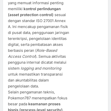
yang memuat informasi penting
memiliki
kontrol perlindungan
(asset protection control)
sesuai
dengan standar ISO 27001 Annex
A. Ini mencakup pengamanan fisik
di pusat data, penggunaan jaringan
terenkripsi, pengelolaan identitas
digital, serta pembatasan akses
berbasis peran (
Role-Based
Access Control
). Semua aktivitas
pengguna internal dicatat melalui
sistem
logging and monitoring
untuk memastikan transparansi
dan akuntabilitas dalam
pengelolaan data.
Selain pengamanan teknis,
Pokemon787 menempatkan fokus
besar pada
keamanan proses
bisnis (process-level security)
.