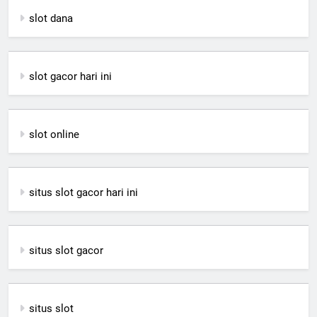
slot dana
slot gacor hari ini
slot online
situs slot gacor hari ini
situs slot gacor
situs slot