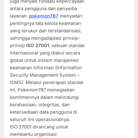
juga menjadi fondasi kepercayaan
antara pengguna dan penyedia
layanan.
pokemon787
menyadari
pentingnya tata kelola keamanan
yang terukur dan terstandarisasi,
sehingga mengadaptasi prinsip-
prinsip
ISO 27001
, sebuah standar
internasional yang diakui secara
global untuk sistem manajemen
keamanan informasi (Information
Security Management System –
ISMS). Melalui penerapan standar
ini, Pokemon787 menegaskan
komitmennya dalam melindungi
kerahasiaan, integritas, dan
ketersediaan data pengguna di
seluruh lini operasionalnya.
ISO 27001 dirancang untuk
membantu organisasi