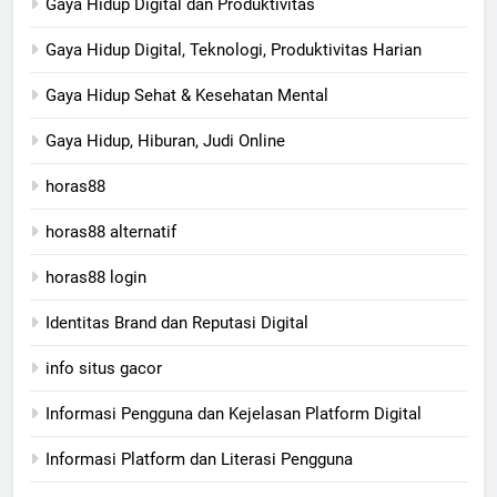
Gaya Hidup Digital dan Produktivitas
Gaya Hidup Digital, Teknologi, Produktivitas Harian
Gaya Hidup Sehat & Kesehatan Mental
Gaya Hidup, Hiburan, Judi Online
horas88
horas88 alternatif
horas88 login
Identitas Brand dan Reputasi Digital
info situs gacor
Informasi Pengguna dan Kejelasan Platform Digital
Informasi Platform dan Literasi Pengguna