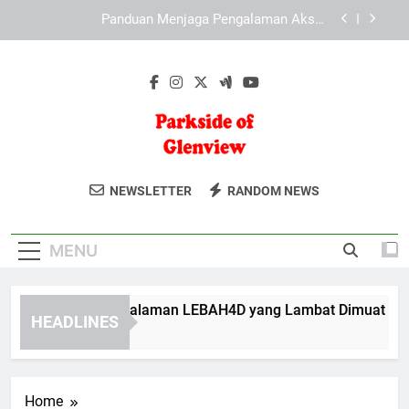
Skip
Panduan Menjaga Pengalaman Akses LEBAH4D
to
Tetap Lancar
content
Panduan Menjelajahi Layanan KAYA787 secara
Lebih Efektif
Cara Mengatasi Halaman LEBAH4D yang Lambat
Dimuat secara Efektif dan Sistematis
Panduan Menjaga Pengalaman Akses
EDWINSLOT Tetap Lancar dan Stabil
Parkside Of
Temukan Hunian Nyaman Di Parkside
Panduan Menjaga Pengalaman Akses LEBAH4D
NEWSLETTER
RANDOM NEWS
Tetap Lancar
Glenview
Of Glenview. Lingkungan Tenang
Panduan Menjelajahi Layanan KAYA787 secara
Dengan Fasilitas Modern Untuk Keluarga
Lebih Efektif
MENU
Anda.
ra Mengatasi Halaman LEBAH4D yang Lambat Dimuat secara E
HEADLINES
Weeks Ago
Home