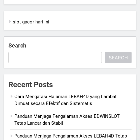
slot gacor hari ini
Search
SEARCH
Recent Posts
Cara Mengatasi Halaman LEBAH4D yang Lambat
Dimuat secara Efektif dan Sistematis
Panduan Menjaga Pengalaman Akses EDWINSLOT
Tetap Lancar dan Stabil
Panduan Menjaga Pengalaman Akses LEBAH4D Tetap