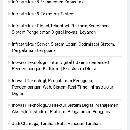
Infrastruktur & Manajemen Kapasitas
Infrastruktur & Teknologi Sistem
Infrastruktur Digital,Teknologi Platform,Keamanan
Sistem,Pengalaman Digital,Inovasi Layanan
Infrastruktur Server, Sistem Login, Optimisasi Sistem,
Pengalaman Pengguna
Inovasi Teknologi | Fitur Digital | User Experience |
Pengembangan Platform | Ekosistem Digital
Inovasi Teknologi, Pengalaman Pengguna,
Pengembangan Web, Sistem Real-Time, Infrastruktur
Digital
Inovasi Teknologi,Arsitektur Sistem Digital,Manajemen
Akses,Infrastruktur Platform,Pengalaman Pengguna
Judi Olahraga, Taruhan Bola, Panduan Taruhan