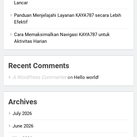
Lancar
Panduan Menjelajahi Layanan KAYA787 secara Lebih
Efektif
Cara Memaksimalkan Navigasi KAYA787 untuk
Aktivitas Harian
Recent Comments
A WordPress Commenter
on
Hello world!
Archives
July 2026
June 2026