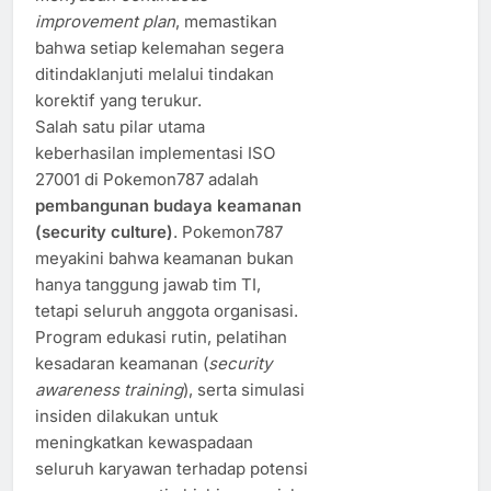
improvement plan
, memastikan
bahwa setiap kelemahan segera
ditindaklanjuti melalui tindakan
korektif yang terukur.
Salah satu pilar utama
keberhasilan implementasi ISO
27001 di Pokemon787 adalah
pembangunan budaya keamanan
(security culture)
. Pokemon787
meyakini bahwa keamanan bukan
hanya tanggung jawab tim TI,
tetapi seluruh anggota organisasi.
Program edukasi rutin, pelatihan
kesadaran keamanan (
security
awareness training
), serta simulasi
insiden dilakukan untuk
meningkatkan kewaspadaan
seluruh karyawan terhadap potensi