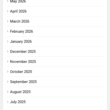
May 2026
April 2026
March 2026
February 2026
January 2026
December 2025
November 2025
October 2025
September 2025
August 2025
July 2025