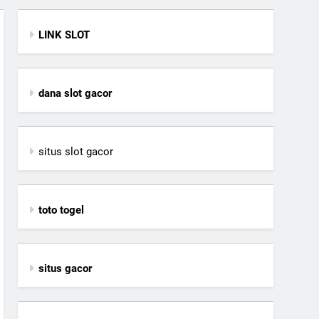
LINK SLOT
dana slot gacor
situs slot gacor
toto togel
situs gacor