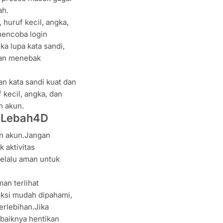
ah.
 huruf kecil, angka,
mencoba login
ka lupa kata sandi,
ukan menebak
n kata sandi kuat dan
 kecil, angka, dan
n akun.
 Lebah4D
an akun.Jangan
 aktivitas
selalu aman untuk
an terlihat
uksi mudah dipahami,
erlebihan.Jika
ebaiknya hentikan