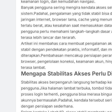
keamanan login, dan kemudahan navigasi.
Banyak pengguna sering mengira kendala akses sela
sistem.Padahal, pengalaman yang tidak stabil bisa 
jaringan internet, browser lama, cache yang menu
terlalu berat, atau kesalahan saat memasukkan data 
pengguna perlu memahami langkah-langkah dasar 
terasa lebih lancar dan terarah.
Artikel ini membahas cara membuat pengalaman ak
stabil dengan pendekatan praktis, informatif, dan 
diterapkan.Pembahasan mencakup persiapan peran
browser, pengelolaan koneksi, keamanan akun, hing
terasa lambat.
Mengapa Stabilitas Akses Perlu D
Stabilitas akses berpengaruh langsung terhadap 
pengguna.Jika halaman lambat terbuka, tombol tid
proses login terhenti, pengguna bisa merasa bing
akunnya bermasalah.Padahal, kendala tersebut seri
dengan persiapan sederhana.