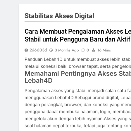
Stabilitas Akses Digital
Cara Membuat Pengalaman Akses Le
Stabil untuk Pengguna Baru dan Aktif
2d6603d
3 Months Ago
0
16 Mins
Panduan Lebah4D untuk membuat akses lebih stabi
melalui koneksi baik, browser tepat, serta pengelol
Memahami Pentingnya Akses Stab
Lebah4D
Pengalaman akses yang stabil menjadi salah satu fa
menggunakan Lebah4D.Sebagai brand digital, Leba
dengan perangkat, browser, dan koneksi yang men
pengguna dapat membuka halaman, login, membaca 
mengelola akun dengan lebih nyaman.Akses yang s
soal halaman cepat terbuka, tetapi juga tentang kon