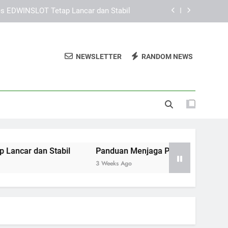
 EDWINSLOT Tetap Lancar dan Stabil
galaman Akses LEBAH4D Tetap Lancar
Layanan KAYA787 secara Lebih Efektif
NEWSLETTER
RANDOM NEWS
imuat secara Efektif dan Sistematis
ngan Fasilitas Modern Untuk Keluarga Anda.
 EDWINSLOT Tetap Lancar dan Stabil
galaman Akses LEBAH4D Tetap Lancar
Layanan KAYA787 secara Lebih Efektif
an Stabil
Panduan Menjaga Pengalaman Akses LEBAH
3 Weeks Ago