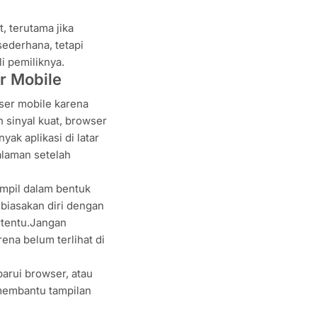
, terutama jika
sederhana, tetapi
 pemiliknya.
r Mobile
er mobile karena
n sinyal kuat, browser
yak aplikasi di latar
alaman setelah
mpil dalam bentuk
biasakan diri dengan
ertentu.Jangan
ena belum terlihat di
barui browser, atau
 membantu tampilan