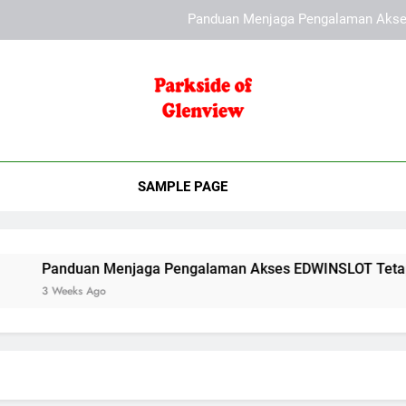
Panduan Menjaga Pengalaman Akses
Panduan Menjaga Pen
Panduan Menjelajahi 
kside Of Glenview
Cara Mengatasi Halaman LEBAH4D yang Lambat D
unian Nyaman Di Parkside Of Glenview. Lingkungan Tenang De
Panduan Menjaga Pengalaman Akses
SAMPLE PAGE
Panduan Menjaga Pen
Panduan Menjelajahi 
nduan Menjaga Pengalaman Akses EDWINSLOT Tetap Lancar d
eeks Ago