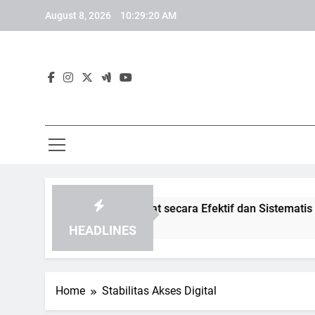
Skip
August 8, 2026
10:29:21 AM
to
content
Par
Temukan H
yang Lambat Dimuat secara Efektif dan Sistematis
Pa
3 W
HEADLINES
Home
Stabilitas Akses Digital