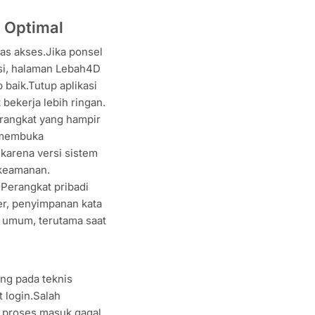
 Optimal
as akses.Jika ponsel
asi, halaman Lebah4D
 baik.Tutup aplikasi
 bekerja lebih ringan.
erangkat yang hampir
 membuka
karena versi sistem
 keamanan.
Perangkat pribadi
er, penyimpanan kata
 umum, terutama saat
ng pada teknis
t login.Salah
 proses masuk gagal