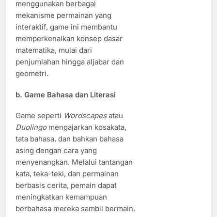
menggunakan berbagai
mekanisme permainan yang
interaktif, game ini membantu
memperkenalkan konsep dasar
matematika, mulai dari
penjumlahan hingga aljabar dan
geometri.
b.
Game Bahasa dan Literasi
Game seperti
Wordscapes
atau
Duolingo
mengajarkan kosakata,
tata bahasa, dan bahkan bahasa
asing dengan cara yang
menyenangkan. Melalui tantangan
kata, teka-teki, dan permainan
berbasis cerita, pemain dapat
meningkatkan kemampuan
berbahasa mereka sambil bermain.