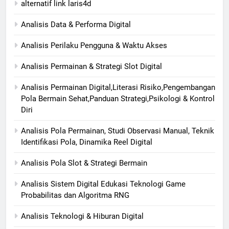
alternatif link laris4d
Analisis Data & Performa Digital
Analisis Perilaku Pengguna & Waktu Akses
Analisis Permainan & Strategi Slot Digital
Analisis Permainan Digital,Literasi Risiko,Pengembangan
Pola Bermain Sehat,Panduan Strategi,Psikologi & Kontrol
Diri
Analisis Pola Permainan, Studi Observasi Manual, Teknik
Identifikasi Pola, Dinamika Reel Digital
Analisis Pola Slot & Strategi Bermain
Analisis Sistem Digital Edukasi Teknologi Game
Probabilitas dan Algoritma RNG
Analisis Teknologi & Hiburan Digital