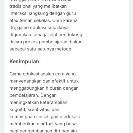
tradisional yang melibatkan
interaksi langsung dengan guru
atau teman sekelas. Oleh karena
itu, game edukasi sebaiknya
digunakan sebagai alat pendukung
dalam proses pembelajaran, bukan
sebagai satu-satunya metode.
Kesimpulan:
Game edukasi adalah cara yang
menyenangkan dan efektif untuk
menggabungkan hiburan dengan
pembelajaran. Dengan
meningkatkan keterampilan
kognitif, kreativitas, dan
kemampuan sosial, game edukasi
memberikan manfaat yang besar
bagi pengembangan diri pemain.