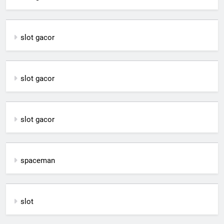
slot gacor
slot gacor
slot gacor
spaceman
slot