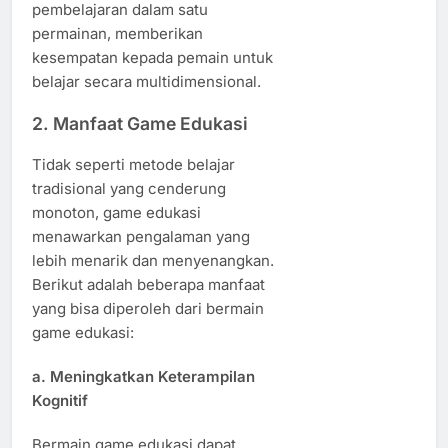
pembelajaran dalam satu
permainan, memberikan
kesempatan kepada pemain untuk
belajar secara multidimensional.
2.
Manfaat Game Edukasi
Tidak seperti metode belajar
tradisional yang cenderung
monoton, game edukasi
menawarkan pengalaman yang
lebih menarik dan menyenangkan.
Berikut adalah beberapa manfaat
yang bisa diperoleh dari bermain
game edukasi:
a.
Meningkatkan Keterampilan
Kognitif
Bermain game edukasi dapat