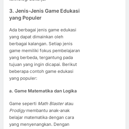
3.
Jenis-Jenis Game Edukasi
yang Populer
Ada berbagai jenis game edukasi
yang dapat dimainkan oleh
berbagai kalangan. Setiap jenis
game memiliki fokus pembelajaran
yang berbeda, tergantung pada
tujuan yang ingin dicapai. Berikut
beberapa contoh game edukasi
yang populer:
a.
Game Matematika dan Logika
Game seperti
Math Blaster
atau
Prodigy
membantu anak-anak
belajar matematika dengan cara
yang menyenangkan. Dengan