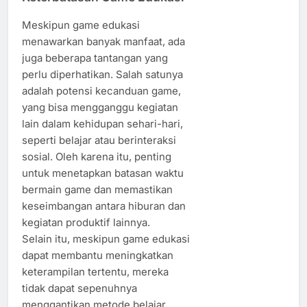
Meskipun game edukasi
menawarkan banyak manfaat, ada
juga beberapa tantangan yang
perlu diperhatikan. Salah satunya
adalah potensi kecanduan game,
yang bisa mengganggu kegiatan
lain dalam kehidupan sehari-hari,
seperti belajar atau berinteraksi
sosial. Oleh karena itu, penting
untuk menetapkan batasan waktu
bermain game dan memastikan
keseimbangan antara hiburan dan
kegiatan produktif lainnya.
Selain itu, meskipun game edukasi
dapat membantu meningkatkan
keterampilan tertentu, mereka
tidak dapat sepenuhnya
menggantikan metode belajar