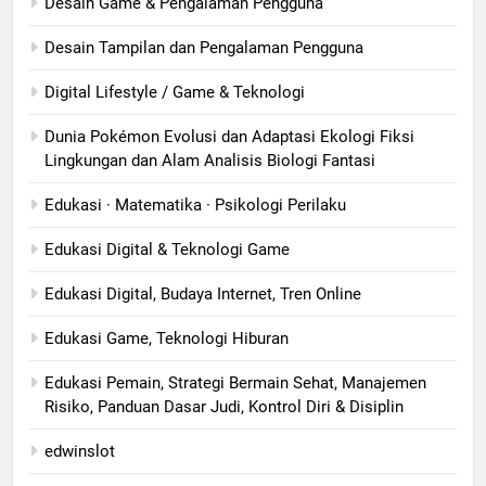
Desain Game & Pengalaman Pengguna
Desain Tampilan dan Pengalaman Pengguna
Digital Lifestyle / Game & Teknologi
Dunia Pokémon Evolusi dan Adaptasi Ekologi Fiksi
Lingkungan dan Alam Analisis Biologi Fantasi
Edukasi · Matematika · Psikologi Perilaku
Edukasi Digital & Teknologi Game
Edukasi Digital, Budaya Internet, Tren Online
Edukasi Game, Teknologi Hiburan
Edukasi Pemain, Strategi Bermain Sehat, Manajemen
Risiko, Panduan Dasar Judi, Kontrol Diri & Disiplin
edwinslot