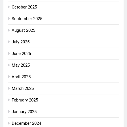
October 2025
September 2025
August 2025
July 2025
June 2025
May 2025
April 2025
March 2025
February 2025
January 2025
December 2024