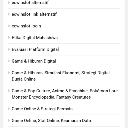
edwinslot alternatif
edwinslot link alternatif
edwinslot login
Etika Digital Mahasiswa
Evaluasi Platform Digital
Game & Hiburan Digital
Game & Hiburan, Simulasi Ekonomi, Strategi Digital,
Dunia Online
Game & Pop Culture, Anime & Franchise, Pokémon Lore,
Monster Encyclopedia, Fantasy Creatures
Game Online & Strategi Bermain
Game Online, Slot Online, Keamanan Data