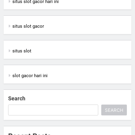
situs slot gacor hari ini
situs slot gacor
situs slot
slot gacor hari ini
Search
SEARCH