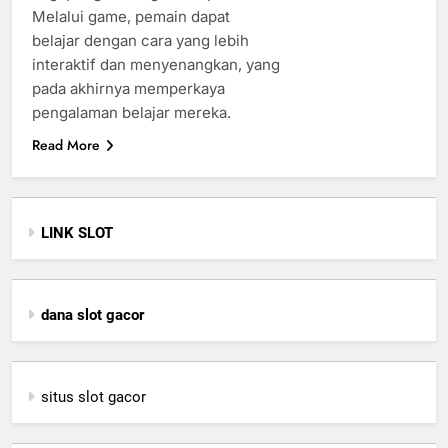
Melalui game, pemain dapat
belajar dengan cara yang lebih
interaktif dan menyenangkan, yang
pada akhirnya memperkaya
pengalaman belajar mereka.
Read More
LINK SLOT
dana slot gacor
situs slot gacor