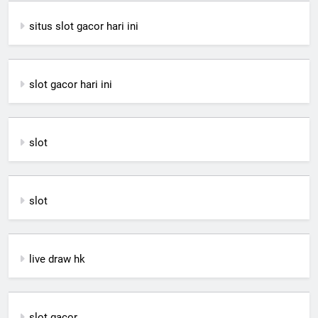
situs slot gacor hari ini
slot gacor hari ini
slot
slot
live draw hk
slot gacor