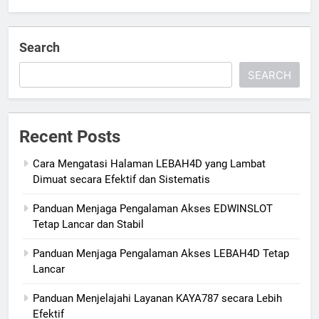
Search
SEARCH
Recent Posts
Cara Mengatasi Halaman LEBAH4D yang Lambat
Dimuat secara Efektif dan Sistematis
Panduan Menjaga Pengalaman Akses EDWINSLOT
Tetap Lancar dan Stabil
Panduan Menjaga Pengalaman Akses LEBAH4D Tetap
Lancar
Panduan Menjelajahi Layanan KAYA787 secara Lebih
Efektif