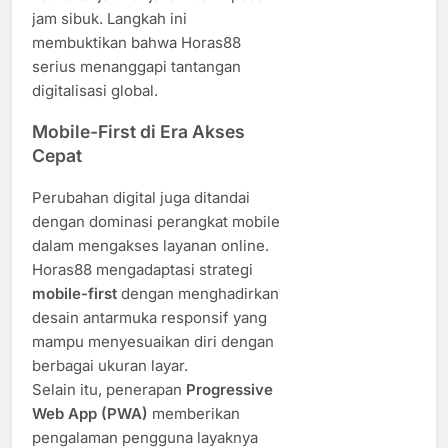
jam sibuk. Langkah ini
membuktikan bahwa Horas88
serius menanggapi tantangan
digitalisasi global.
Mobile-First di Era Akses
Cepat
Perubahan digital juga ditandai
dengan dominasi perangkat mobile
dalam mengakses layanan online.
Horas88 mengadaptasi strategi
mobile-first
dengan menghadirkan
desain antarmuka responsif yang
mampu menyesuaikan diri dengan
berbagai ukuran layar.
Selain itu, penerapan
Progressive
Web App (PWA)
memberikan
pengalaman pengguna layaknya