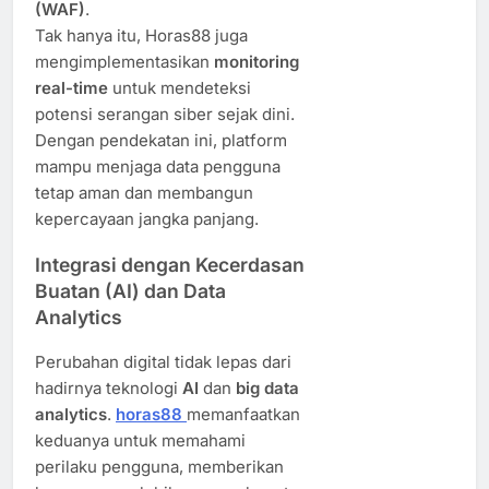
(WAF)
.
Tak hanya itu, Horas88 juga
mengimplementasikan
monitoring
real-time
untuk mendeteksi
potensi serangan siber sejak dini.
Dengan pendekatan ini, platform
mampu menjaga data pengguna
tetap aman dan membangun
kepercayaan jangka panjang.
Integrasi dengan Kecerdasan
Buatan (AI) dan Data
Analytics
Perubahan digital tidak lepas dari
hadirnya teknologi
AI
dan
big data
analytics
.
horas88
memanfaatkan
keduanya untuk memahami
perilaku pengguna, memberikan