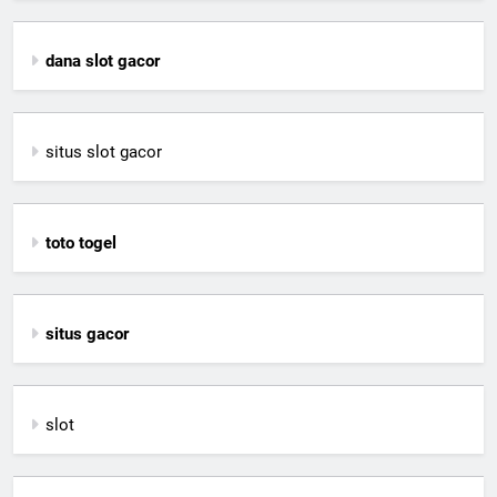
dana slot gacor
situs slot gacor
toto togel
situs gacor
slot