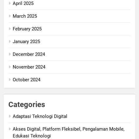
April 2025
March 2025
February 2025
January 2025
December 2024
November 2024
October 2024
Categories
Adaptasi Teknologi Digital
Akses Digital, Platform Fleksibel, Pengalaman Mobile,
Edukasi Teknologi