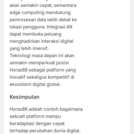
akan semakin cepat, sementara
edge computing mendukung
pemrosesan data lebih dekat ke
lokasi pengguna. Integrasi AR
dapat membuka peluang
menghadirkan interaksi digital
yang lebih imersif.
Teknologi masa depan ini akan
semakin memperkuat posisi
Horas88 sebagai platform yang
inovatif sekaligus kompetitif di
ekosistem digital global.
Kesimpulan
Horas88 adalah contoh bagaimana
sebuah platform mampu
beradaptasi dengan cepat
terhadap perubahan dunia digital.