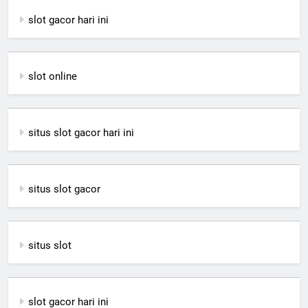
slot gacor hari ini
slot online
situs slot gacor hari ini
situs slot gacor
situs slot
slot gacor hari ini