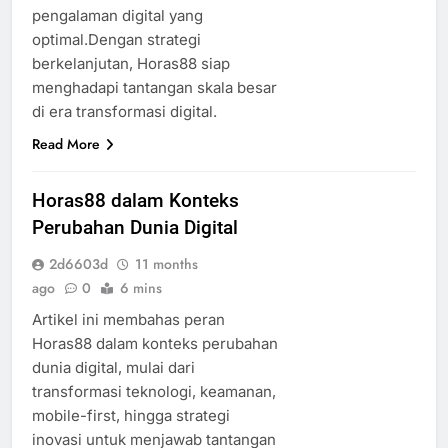
pengalaman digital yang
optimal.Dengan strategi
berkelanjutan, Horas88 siap
menghadapi tantangan skala besar
di era transformasi digital.
Read More
Horas88 dalam Konteks
Perubahan Dunia Digital
2d6603d
11 months
ago
0
6 mins
Artikel ini membahas peran
Horas88 dalam konteks perubahan
dunia digital, mulai dari
transformasi teknologi, keamanan,
mobile-first, hingga strategi
inovasi untuk menjawab tantangan