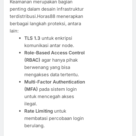
Keamanan merupakan bagian
penting dalam desain infrastruktur
terdistribusi.Horas88 menerapkan
berbagai langkah proteksi, antara
lain:
TLS 1.3
untuk enkripsi
komunikasi antar node.
Role-Based Access Control
(RBAC)
agar hanya pihak
berwenang yang bisa
mengakses data tertentu.
Multi-Factor Authentication
(MFA)
pada sistem login
untuk mencegah akses
ilegal.
Rate Limiting
untuk
membatasi percobaan login
berulang.