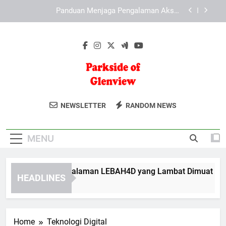
Skip
Panduan Menjaga Pengalaman Akses LEBAH4D
to
Tetap Lancar
content
Panduan Menjelajahi Layanan KAYA787 secara
Lebih Efektif
Cara Mengatasi Halaman LEBAH4D yang Lambat
Dimuat secara Efektif dan Sistematis
Panduan Menjaga Pengalaman Akses
EDWINSLOT Tetap Lancar dan Stabil
Parkside Of
Temukan Hunian Nyaman Di Parkside
Panduan Menjaga Pengalaman Akses LEBAH4D
NEWSLETTER
RANDOM NEWS
Tetap Lancar
Glenview
Of Glenview. Lingkungan Tenang
Panduan Menjelajahi Layanan KAYA787 secara
Dengan Fasilitas Modern Untuk Keluarga
Lebih Efektif
MENU
Anda.
ra Mengatasi Halaman LEBAH4D yang Lambat Dimuat secara E
HEADLINES
Weeks Ago
Home
Teknologi Digital