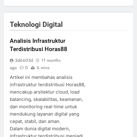
Teknologi Digital
Analisis Infrastruktur
Terdistribusi Horas88
2d6603d
11 months
ago
0
6 mins
Artikel ini membahas analisis
infrastruktur terdistribusi Horas88,
mencakup arsitektur cloud, load
balancing, skalabilitas, keamanan,
dan monitoring real-time untuk
mendukung layanan digital yang
cepat, stabil, dan aman.
Dalam dunia digital modern,
infrastruktur terdistribusi menjadi