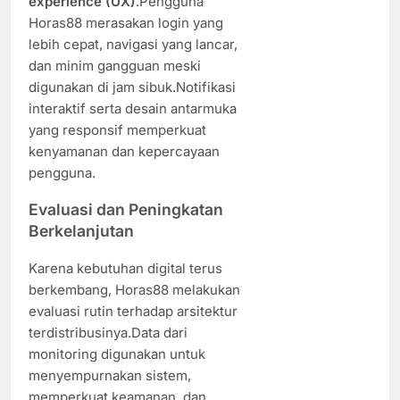
experience (UX)
.Pengguna
Horas88 merasakan login yang
lebih cepat, navigasi yang lancar,
dan minim gangguan meski
digunakan di jam sibuk.Notifikasi
interaktif serta desain antarmuka
yang responsif memperkuat
kenyamanan dan kepercayaan
pengguna.
Evaluasi dan Peningkatan
Berkelanjutan
Karena kebutuhan digital terus
berkembang, Horas88 melakukan
evaluasi rutin terhadap arsitektur
terdistribusinya.Data dari
monitoring digunakan untuk
menyempurnakan sistem,
memperkuat keamanan, dan