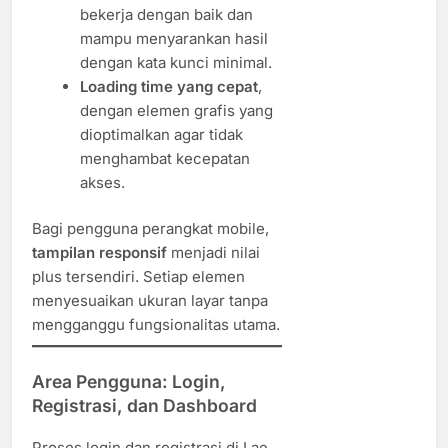
bekerja dengan baik dan
mampu menyarankan hasil
dengan kata kunci minimal.
Loading time yang cepat
,
dengan elemen grafis yang
dioptimalkan agar tidak
menghambat kecepatan
akses.
Bagi pengguna perangkat mobile,
tampilan responsif
menjadi nilai
plus tersendiri. Setiap elemen
menyesuaikan ukuran layar tanpa
mengganggu fungsionalitas utama.
Area Pengguna: Login,
Registrasi, dan Dashboard
Proses login dan registrasi di Lae