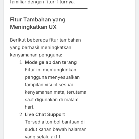
familiar dengan fitur-fiturnya.
Fitur Tambahan yang
Meningkatkan UX
Berikut beberapa fitur tambahan
yang berhasil meningkatkan
kenyamanan pengguna:
Mode gelap dan terang
Fitur ini memungkinkan
pengguna menyesuaikan
tampilan visual sesuai
kenyamanan mata, terutama
saat digunakan di malam
hari.
Live Chat Support
Tersedia tombol bantuan di
sudut kanan bawah halaman
yang selalu aktif.