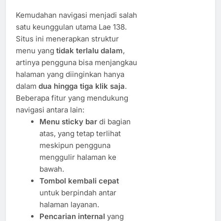
Kemudahan navigasi menjadi salah
satu keunggulan utama Lae 138.
Situs ini menerapkan struktur
menu yang
tidak terlalu dalam
,
artinya pengguna bisa menjangkau
halaman yang diinginkan hanya
dalam
dua hingga tiga klik saja
.
Beberapa fitur yang mendukung
navigasi antara lain:
Menu sticky bar
di bagian
atas, yang tetap terlihat
meskipun pengguna
menggulir halaman ke
bawah.
Tombol kembali cepat
untuk berpindah antar
halaman layanan.
Pencarian internal
yang