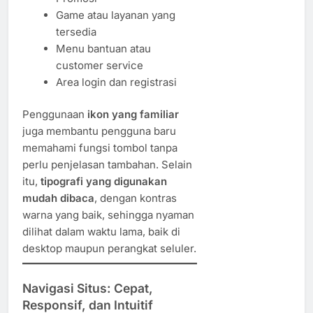
Game atau layanan yang
tersedia
Menu bantuan atau
customer service
Area login dan registrasi
Penggunaan
ikon yang familiar
juga membantu pengguna baru
memahami fungsi tombol tanpa
perlu penjelasan tambahan. Selain
itu,
tipografi yang digunakan
mudah dibaca
, dengan kontras
warna yang baik, sehingga nyaman
dilihat dalam waktu lama, baik di
desktop maupun perangkat seluler.
Navigasi Situs: Cepat,
Responsif, dan Intuitif