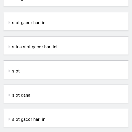
slot gacor hari ini
situs slot gacor hari ini
slot
slot dana
slot gacor hari ini