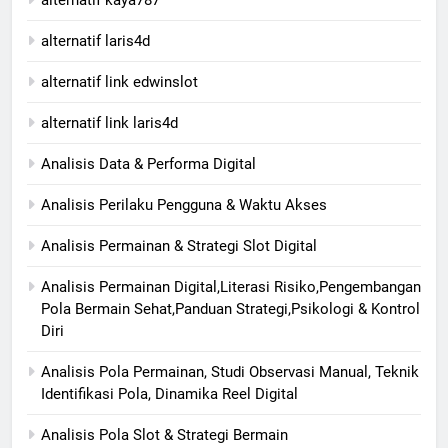
alternatif laris4d
alternatif link edwinslot
alternatif link laris4d
Analisis Data & Performa Digital
Analisis Perilaku Pengguna & Waktu Akses
Analisis Permainan & Strategi Slot Digital
Analisis Permainan Digital,Literasi Risiko,Pengembangan
Pola Bermain Sehat,Panduan Strategi,Psikologi & Kontrol
Diri
Analisis Pola Permainan, Studi Observasi Manual, Teknik
Identifikasi Pola, Dinamika Reel Digital
Analisis Pola Slot & Strategi Bermain