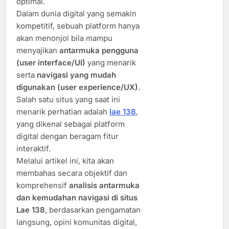
optimal.
Dalam dunia digital yang semakin
kompetitif, sebuah platform hanya
akan menonjol bila mampu
menyajikan
antarmuka pengguna
(user interface/UI)
yang menarik
serta
navigasi yang mudah
digunakan (user experience/UX)
.
Salah satu situs yang saat ini
menarik perhatian adalah
lae 138
,
yang dikenal sebagai platform
digital dengan beragam fitur
interaktif.
Melalui artikel ini, kita akan
membahas secara objektif dan
komprehensif
analisis antarmuka
dan kemudahan navigasi di situs
Lae 138
, berdasarkan pengamatan
langsung, opini komunitas digital,