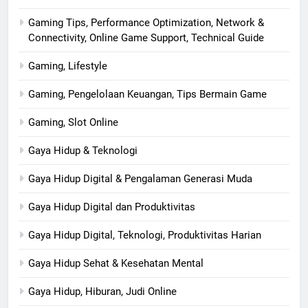
Gaming Tips, Performance Optimization, Network &
Connectivity, Online Game Support, Technical Guide
Gaming, Lifestyle
Gaming, Pengelolaan Keuangan, Tips Bermain Game
Gaming, Slot Online
Gaya Hidup & Teknologi
Gaya Hidup Digital & Pengalaman Generasi Muda
Gaya Hidup Digital dan Produktivitas
Gaya Hidup Digital, Teknologi, Produktivitas Harian
Gaya Hidup Sehat & Kesehatan Mental
Gaya Hidup, Hiburan, Judi Online