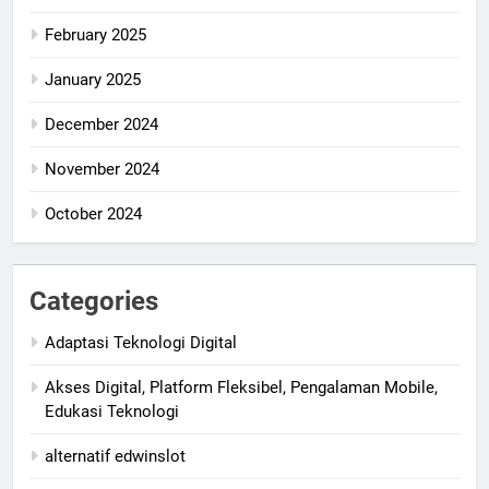
February 2025
January 2025
December 2024
November 2024
October 2024
Categories
Adaptasi Teknologi Digital
Akses Digital, Platform Fleksibel, Pengalaman Mobile,
Edukasi Teknologi
alternatif edwinslot