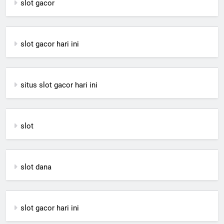
slot gacor
slot gacor hari ini
situs slot gacor hari ini
slot
slot dana
slot gacor hari ini