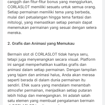
canggih dan fitur-fitur bonus yang menggiurkan,
CORLASLOT memiliki sesuatu untuk semua orang.
Setiap permainan memiliki tema yang berbeda,
mulai dari petualangan hingga tema fantasi dan
mitologi, yang memastikan setiap pemain dapat
menemukan permainan yang sesuai dengan selera
mereka.
2. Grafis dan Animasi yang Memukau
Bermain slot di CORLASLOT tidak hanya seru,
tetapi juga menyenangkan secara visual. Platform
ini sangat memperhatikan kualitas grafis dan
animasi dalam setiap permainan. Dengan tampilan
yang tajam dan animasi halus, Anda akan merasa
seperti berada di dalam dunia permainan itu
sendiri. Efek suara yang mendalam menambah
atmosfer permainan, menjadikan setiap putaran
lebih hidup dan menegangkan. Ini adalah salah
satu elemen yang membuat pengalaman bermain