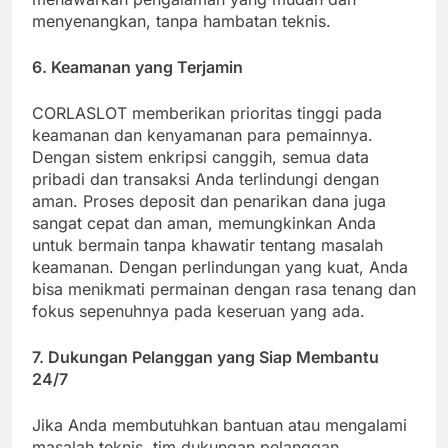
menyenangkan, tanpa hambatan teknis.
6. Keamanan yang Terjamin
CORLASLOT memberikan prioritas tinggi pada
keamanan dan kenyamanan para pemainnya.
Dengan sistem enkripsi canggih, semua data
pribadi dan transaksi Anda terlindungi dengan
aman. Proses deposit dan penarikan dana juga
sangat cepat dan aman, memungkinkan Anda
untuk bermain tanpa khawatir tentang masalah
keamanan. Dengan perlindungan yang kuat, Anda
bisa menikmati permainan dengan rasa tenang dan
fokus sepenuhnya pada keseruan yang ada.
7. Dukungan Pelanggan yang Siap Membantu
24/7
Jika Anda membutuhkan bantuan atau mengalami
masalah teknis, tim dukungan pelanggan