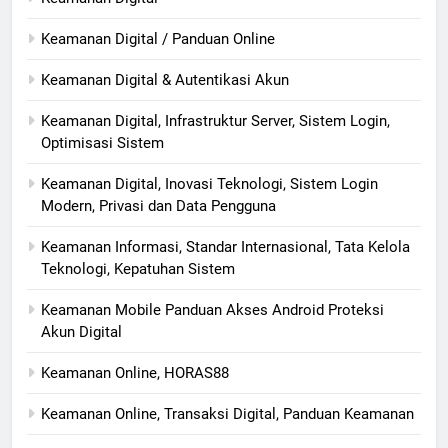
Keamanan Digital / Panduan Online
Keamanan Digital & Autentikasi Akun
Keamanan Digital, Infrastruktur Server, Sistem Login,
Optimisasi Sistem
Keamanan Digital, Inovasi Teknologi, Sistem Login
Modern, Privasi dan Data Pengguna
Keamanan Informasi, Standar Internasional, Tata Kelola
Teknologi, Kepatuhan Sistem
Keamanan Mobile Panduan Akses Android Proteksi
Akun Digital
Keamanan Online, HORAS88
Keamanan Online, Transaksi Digital, Panduan Keamanan