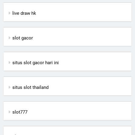
live draw hk
slot gacor
situs slot gacor hari ini
situs slot thailand
slot777