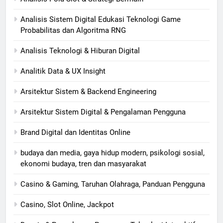
Analisis Sistem Digital Edukasi Teknologi Game
Probabilitas dan Algoritma RNG
Analisis Teknologi & Hiburan Digital
Analitik Data & UX Insight
Arsitektur Sistem & Backend Engineering
Arsitektur Sistem Digital & Pengalaman Pengguna
Brand Digital dan Identitas Online
budaya dan media, gaya hidup modern, psikologi sosial,
ekonomi budaya, tren dan masyarakat
Casino & Gaming, Taruhan Olahraga, Panduan Pengguna
Casino, Slot Online, Jackpot