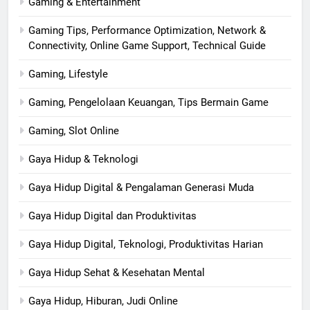
Gaming & Entertainment
Gaming Tips, Performance Optimization, Network &
Connectivity, Online Game Support, Technical Guide
Gaming, Lifestyle
Gaming, Pengelolaan Keuangan, Tips Bermain Game
Gaming, Slot Online
Gaya Hidup & Teknologi
Gaya Hidup Digital & Pengalaman Generasi Muda
Gaya Hidup Digital dan Produktivitas
Gaya Hidup Digital, Teknologi, Produktivitas Harian
Gaya Hidup Sehat & Kesehatan Mental
Gaya Hidup, Hiburan, Judi Online