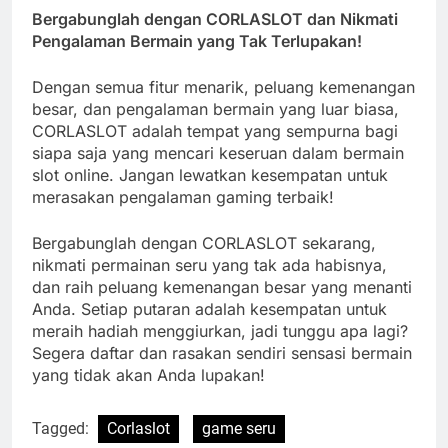
Bergabunglah dengan CORLASLOT dan Nikmati
Pengalaman Bermain yang Tak Terlupakan!
Dengan semua fitur menarik, peluang kemenangan
besar, dan pengalaman bermain yang luar biasa,
CORLASLOT adalah tempat yang sempurna bagi
siapa saja yang mencari keseruan dalam bermain
slot online. Jangan lewatkan kesempatan untuk
merasakan pengalaman gaming terbaik!
Bergabunglah dengan CORLASLOT sekarang,
nikmati permainan seru yang tak ada habisnya,
dan raih peluang kemenangan besar yang menanti
Anda. Setiap putaran adalah kesempatan untuk
meraih hadiah menggiurkan, jadi tunggu apa lagi?
Segera daftar dan rasakan sendiri sensasi bermain
yang tidak akan Anda lupakan!
Tagged:
Corlaslot
game seru