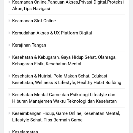
Keamanan Online,Panduan Akses,Privasi Digital,Proteksi
Akun,Tips Navigasi
Keamanan Slot Online
Kemudahan Akses & UX Platform Digital
Kerajinan Tangan
Kesehatan & Kebugaran, Gaya Hidup Sehat, Olahraga,
Kebugaran Fisik, Kesehatan Mental
Kesehatan & Nutrisi, Pola Makan Sehat, Edukasi
Kesehatan, Wellness & Lifestyle, Healthy Habit Building
Kesehatan Mental Game dan Psikologi Lifestyle dan
Hiburan Manajemen Waktu Teknologi dan Kesehatan
Keseimbangan Hidup, Game Online, Kesehatan Mental,
Lifestyle Sehat, Tips Bermain Game
Keselamatan