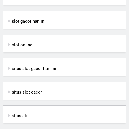
slot gacor hari ini
slot online
situs slot gacor hari ini
situs slot gacor
situs slot