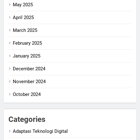
May 2025
April 2025
March 2025
February 2025
January 2025
December 2024
November 2024
October 2024
Categories
Adaptasi Teknologi Digital