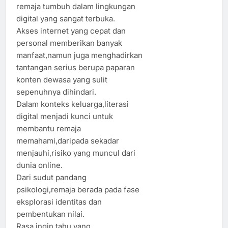
remaja tumbuh dalam lingkungan
digital yang sangat terbuka.
Akses internet yang cepat dan
personal memberikan banyak
manfaat,namun juga menghadirkan
tantangan serius berupa paparan
konten dewasa yang sulit
sepenuhnya dihindari.
Dalam konteks keluarga,literasi
digital menjadi kunci untuk
membantu remaja
memahami,daripada sekadar
menjauhi,risiko yang muncul dari
dunia online.
Dari sudut pandang
psikologi,remaja berada pada fase
eksplorasi identitas dan
pembentukan nilai.
Rasa ingin tahu yang