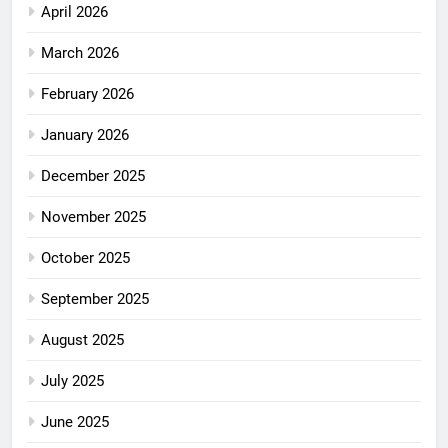
April 2026
March 2026
February 2026
January 2026
December 2025
November 2025
October 2025
September 2025
August 2025
July 2025
June 2025