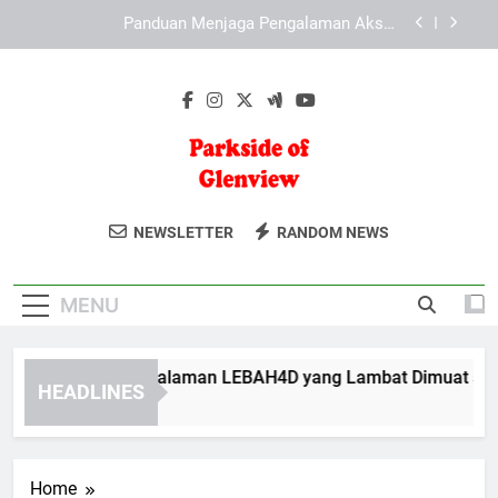
Skip
Panduan Menjaga Pengalaman Akses LEBAH4D
to
Tetap Lancar
content
Panduan Menjelajahi Layanan KAYA787 secara
Lebih Efektif
Cara Mengatasi Halaman LEBAH4D yang Lambat
Dimuat secara Efektif dan Sistematis
Panduan Menjaga Pengalaman Akses
EDWINSLOT Tetap Lancar dan Stabil
Parkside Of
Temukan Hunian Nyaman Di Parkside
Panduan Menjaga Pengalaman Akses LEBAH4D
NEWSLETTER
RANDOM NEWS
Tetap Lancar
Glenview
Of Glenview. Lingkungan Tenang
Panduan Menjelajahi Layanan KAYA787 secara
Dengan Fasilitas Modern Untuk Keluarga
Lebih Efektif
MENU
Anda.
ra Mengatasi Halaman LEBAH4D yang Lambat Dimuat secara E
HEADLINES
Weeks Ago
Home