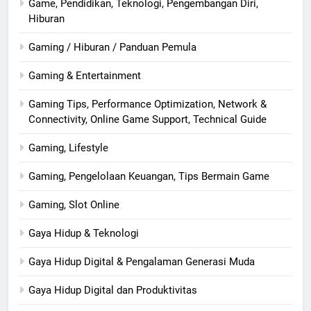
Game, Pendidikan, Teknologi, Pengembangan Diri,
Hiburan
Gaming / Hiburan / Panduan Pemula
Gaming & Entertainment
Gaming Tips, Performance Optimization, Network &
Connectivity, Online Game Support, Technical Guide
Gaming, Lifestyle
Gaming, Pengelolaan Keuangan, Tips Bermain Game
Gaming, Slot Online
Gaya Hidup & Teknologi
Gaya Hidup Digital & Pengalaman Generasi Muda
Gaya Hidup Digital dan Produktivitas