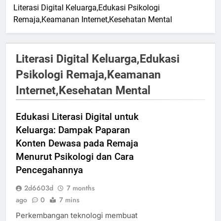
Literasi Digital Keluarga,Edukasi Psikologi
Remaja,Keamanan Internet,Kesehatan Mental
Literasi Digital Keluarga,Edukasi
Psikologi Remaja,Keamanan
Internet,Kesehatan Mental
Edukasi Literasi Digital untuk
Keluarga: Dampak Paparan
Konten Dewasa pada Remaja
Menurut Psikologi dan Cara
Pencegahannya
2d6603d
7 months
ago
0
7 mins
Perkembangan teknologi membuat