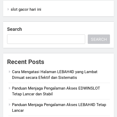
slot gacor hari ini
Search
SEARCH
Recent Posts
Cara Mengatasi Halaman LEBAH4D yang Lambat
Dimuat secara Efektif dan Sistematis
Panduan Menjaga Pengalaman Akses EDWINSLOT
Tetap Lancar dan Stabil
Panduan Menjaga Pengalaman Akses LEBAH4D Tetap
Lancar