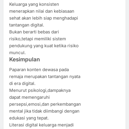
Keluarga yang konsisten
menerapkan nilai dan kebiasaan
sehat akan lebih siap menghadapi
tantangan digital.
Bukan berarti bebas dari
risiko,tetapi memiliki sistem
pendukung yang kuat ketika risiko
muncul.
Kesimpulan
Paparan konten dewasa pada
remaja merupakan tantangan nyata
di era digital.
Menurut psikologi,dampaknya
dapat memengaruhi
persepsi,emosi,dan perkembangan
mental jika tidak diimbangi dengan
edukasi yang tepat.
Literasi digital keluarga menjadi