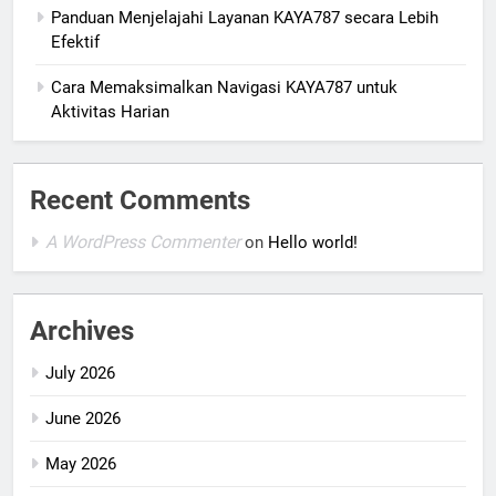
Panduan Menjelajahi Layanan KAYA787 secara Lebih
Efektif
Cara Memaksimalkan Navigasi KAYA787 untuk
Aktivitas Harian
Recent Comments
A WordPress Commenter
on
Hello world!
Archives
July 2026
June 2026
May 2026