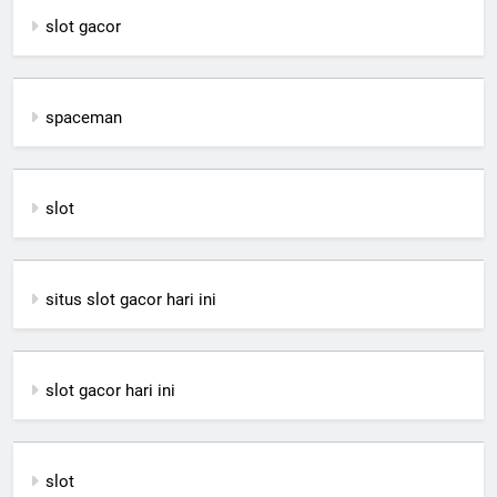
slot gacor
spaceman
slot
situs slot gacor hari ini
slot gacor hari ini
slot