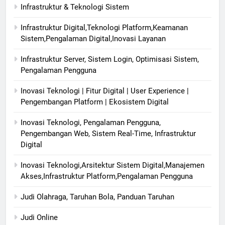
Infrastruktur & Teknologi Sistem
Infrastruktur Digital,Teknologi Platform,Keamanan
Sistem,Pengalaman Digital,Inovasi Layanan
Infrastruktur Server, Sistem Login, Optimisasi Sistem,
Pengalaman Pengguna
Inovasi Teknologi | Fitur Digital | User Experience |
Pengembangan Platform | Ekosistem Digital
Inovasi Teknologi, Pengalaman Pengguna,
Pengembangan Web, Sistem Real-Time, Infrastruktur
Digital
Inovasi Teknologi,Arsitektur Sistem Digital,Manajemen
Akses,Infrastruktur Platform,Pengalaman Pengguna
Judi Olahraga, Taruhan Bola, Panduan Taruhan
Judi Online