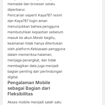
memadai dan browser selalu
diperbarui.
Pencarian seperti Kaya787 resmi
dan Kaya787 login aman
menunjukkan bahwa pengguna
membutuhkan kepastian sebelum
masuk ke akun.Meski begitu,
keamanan tidak hanya ditentukan
oleh platform.Kebiasaan pengguna
dalam memeriksa halaman,
menjaga perangkat, dan tidak
membagikan data juga menjadi
bagian penting dari perlindungan
digital.
Pengalaman Mobile
sebagai Bagian dari
Fleksibilitas
Akses mobile menjadi salah satu