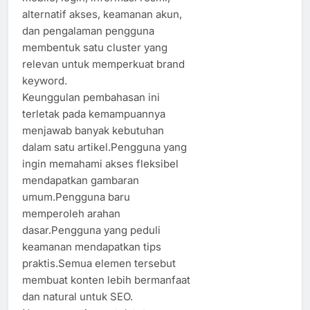
alternatif akses, keamanan akun,
dan pengalaman pengguna
membentuk satu cluster yang
relevan untuk memperkuat brand
keyword.
Keunggulan pembahasan ini
terletak pada kemampuannya
menjawab banyak kebutuhan
dalam satu artikel.Pengguna yang
ingin memahami akses fleksibel
mendapatkan gambaran
umum.Pengguna baru
memperoleh arahan
dasar.Pengguna yang peduli
keamanan mendapatkan tips
praktis.Semua elemen tersebut
membuat konten lebih bermanfaat
dan natural untuk SEO.