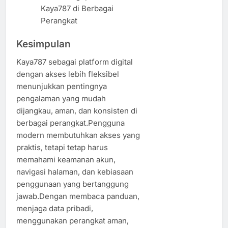
Kaya787 di Berbagai
Perangkat
Kesimpulan
Kaya787 sebagai platform digital
dengan akses lebih fleksibel
menunjukkan pentingnya
pengalaman yang mudah
dijangkau, aman, dan konsisten di
berbagai perangkat.Pengguna
modern membutuhkan akses yang
praktis, tetapi tetap harus
memahami keamanan akun,
navigasi halaman, dan kebiasaan
penggunaan yang bertanggung
jawab.Dengan membaca panduan,
menjaga data pribadi,
menggunakan perangkat aman,