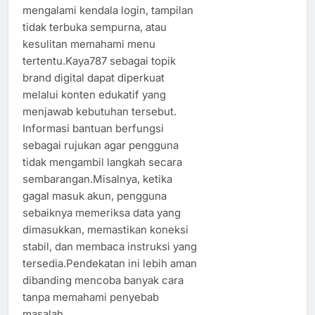
mengalami kendala login, tampilan
tidak terbuka sempurna, atau
kesulitan memahami menu
tertentu.Kaya787 sebagai topik
brand digital dapat diperkuat
melalui konten edukatif yang
menjawab kebutuhan tersebut.
Informasi bantuan berfungsi
sebagai rujukan agar pengguna
tidak mengambil langkah secara
sembarangan.Misalnya, ketika
gagal masuk akun, pengguna
sebaiknya memeriksa data yang
dimasukkan, memastikan koneksi
stabil, dan membaca instruksi yang
tersedia.Pendekatan ini lebih aman
dibanding mencoba banyak cara
tanpa memahami penyebab
masalah.