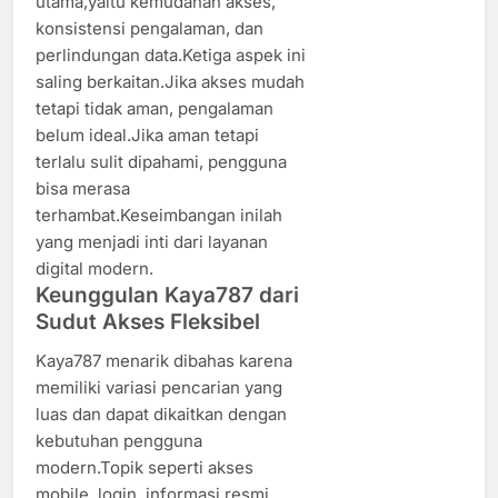
utama,yaitu kemudahan akses,
konsistensi pengalaman, dan
perlindungan data.Ketiga aspek ini
saling berkaitan.Jika akses mudah
tetapi tidak aman, pengalaman
belum ideal.Jika aman tetapi
terlalu sulit dipahami, pengguna
bisa merasa
terhambat.Keseimbangan inilah
yang menjadi inti dari layanan
digital modern.
Keunggulan Kaya787 dari
Sudut Akses Fleksibel
Kaya787 menarik dibahas karena
memiliki variasi pencarian yang
luas dan dapat dikaitkan dengan
kebutuhan pengguna
modern.Topik seperti akses
mobile, login, informasi resmi,