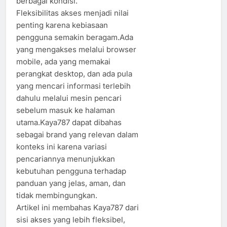
berbagai kondisi.
Fleksibilitas akses menjadi nilai
penting karena kebiasaan
pengguna semakin beragam.Ada
yang mengakses melalui browser
mobile, ada yang memakai
perangkat desktop, dan ada pula
yang mencari informasi terlebih
dahulu melalui mesin pencari
sebelum masuk ke halaman
utama.Kaya787 dapat dibahas
sebagai brand yang relevan dalam
konteks ini karena variasi
pencariannya menunjukkan
kebutuhan pengguna terhadap
panduan yang jelas, aman, dan
tidak membingungkan.
Artikel ini membahas Kaya787 dari
sisi akses yang lebih fleksibel,