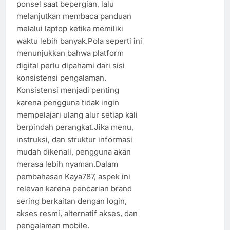
ponsel saat bepergian, lalu
melanjutkan membaca panduan
melalui laptop ketika memiliki
waktu lebih banyak.Pola seperti ini
menunjukkan bahwa platform
digital perlu dipahami dari sisi
konsistensi pengalaman.
Konsistensi menjadi penting
karena pengguna tidak ingin
mempelajari ulang alur setiap kali
berpindah perangkat.Jika menu,
instruksi, dan struktur informasi
mudah dikenali, pengguna akan
merasa lebih nyaman.Dalam
pembahasan Kaya787, aspek ini
relevan karena pencarian brand
sering berkaitan dengan login,
akses resmi, alternatif akses, dan
pengalaman mobile.