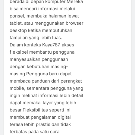
berada di depan komputer.Mereka
bisa mencari informasi melalui
ponsel, membuka halaman lewat
tablet, atau menggunakan browser
desktop ketika membutuhkan
tampilan yang lebih luas.
Dalam konteks Kaya787, akses
fleksibel membantu pengguna
menyesuaikan penggunaan
dengan kebutuhan masing-
masing.Pengguna baru dapat
membaca panduan dari perangkat
mobile, sementara pengguna yang
ingin melihat informasi lebih detail
dapat memakai layar yang lebih
besar.Fleksibilitas seperti ini
membuat pengalaman digital
terasa lebih praktis dan tidak
terbatas pada satu cara