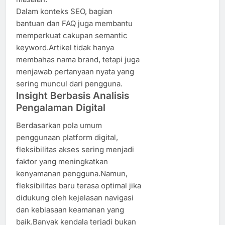
Dalam konteks SEO, bagian
bantuan dan FAQ juga membantu
memperkuat cakupan semantic
keyword.Artikel tidak hanya
membahas nama brand, tetapi juga
menjawab pertanyaan nyata yang
sering muncul dari pengguna.
Insight Berbasis Analisis
Pengalaman Digital
Berdasarkan pola umum
penggunaan platform digital,
fleksibilitas akses sering menjadi
faktor yang meningkatkan
kenyamanan pengguna.Namun,
fleksibilitas baru terasa optimal jika
didukung oleh kejelasan navigasi
dan kebiasaan keamanan yang
baik.Banyak kendala terjadi bukan