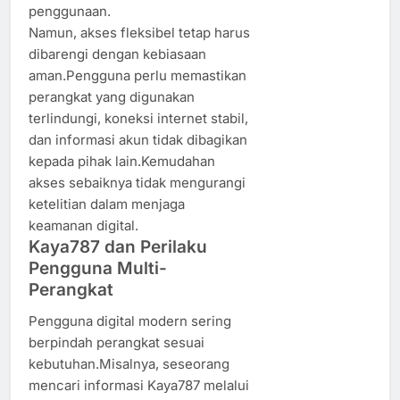
penggunaan.
Namun, akses fleksibel tetap harus
dibarengi dengan kebiasaan
aman.Pengguna perlu memastikan
perangkat yang digunakan
terlindungi, koneksi internet stabil,
dan informasi akun tidak dibagikan
kepada pihak lain.Kemudahan
akses sebaiknya tidak mengurangi
ketelitian dalam menjaga
keamanan digital.
Kaya787 dan Perilaku
Pengguna Multi-
Perangkat
Pengguna digital modern sering
berpindah perangkat sesuai
kebutuhan.Misalnya, seseorang
mencari informasi Kaya787 melalui