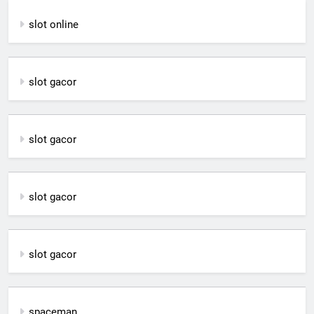
slot online
slot gacor
slot gacor
slot gacor
slot gacor
spaceman