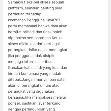
Semakin fleksibel akses sebuah
platform, semakin penting pula
perhatian terhadap
keamanan.Pengguna Kaya787
perlu memahami bahwa data akun
bersifat pribadi dan tidak boleh
digunakan sembarangan.Ketika
akses dilakukan dari berbagai
perangkat, risiko dapat meningkat
jika pengguna tidak disiplin
menjaga informasi pribadi.
Gunakan kata sandi yang kuat dan
hindari kombinasi yang mudah
ditebak.Jangan menyimpan data
akun di perangkat umum atau
perangkat yang digunakan
bersama.Jika mengakses melalui
ponsel, pastikan layar terkunci
dengan perlindungan yang