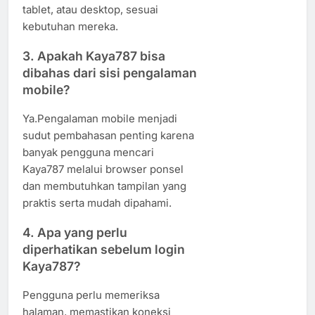
tablet, atau desktop, sesuai
kebutuhan mereka.
3. Apakah Kaya787 bisa
dibahas dari sisi pengalaman
mobile?
Ya.Pengalaman mobile menjadi
sudut pembahasan penting karena
banyak pengguna mencari
Kaya787 melalui browser ponsel
dan membutuhkan tampilan yang
praktis serta mudah dipahami.
4. Apa yang perlu
diperhatikan sebelum login
Kaya787?
Pengguna perlu memeriksa
halaman, memastikan koneksi