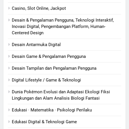
Casino, Slot Online, Jackpot
Desain & Pengalaman Pengguna, Teknologi Interaktif,
Inovasi Digital, Pengembangan Platform, Human-
Centered Design
Desain Antarmuka Digital
Desain Game & Pengalaman Pengguna
Desain Tampilan dan Pengalaman Pengguna
Digital Lifestyle / Game & Teknologi
Dunia Pokémon Evolusi dan Adaptasi Ekologi Fiksi
Lingkungan dan Alam Analisis Biologi Fantasi
Edukasi · Matematika · Psikologi Perilaku
Edukasi Digital & Teknologi Game