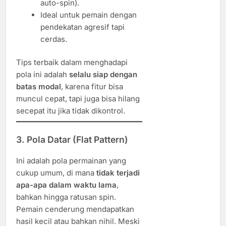
auto-spin).
Ideal untuk pemain dengan
pendekatan agresif tapi
cerdas.
Tips terbaik dalam menghadapi
pola ini adalah
selalu siap dengan
batas modal
, karena fitur bisa
muncul cepat, tapi juga bisa hilang
secepat itu jika tidak dikontrol.
3.
Pola Datar (Flat Pattern)
Ini adalah pola permainan yang
cukup umum, di mana
tidak terjadi
apa-apa dalam waktu lama
,
bahkan hingga ratusan spin.
Pemain cenderung mendapatkan
hasil kecil atau bahkan nihil. Meski