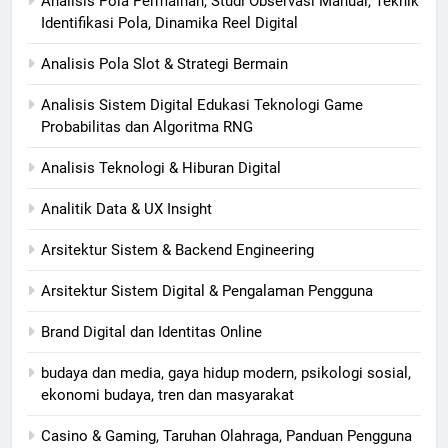
Analisis Pola Permainan, Studi Observasi Manual, Teknik
Identifikasi Pola, Dinamika Reel Digital
Analisis Pola Slot & Strategi Bermain
Analisis Sistem Digital Edukasi Teknologi Game
Probabilitas dan Algoritma RNG
Analisis Teknologi & Hiburan Digital
Analitik Data & UX Insight
Arsitektur Sistem & Backend Engineering
Arsitektur Sistem Digital & Pengalaman Pengguna
Brand Digital dan Identitas Online
budaya dan media, gaya hidup modern, psikologi sosial,
ekonomi budaya, tren dan masyarakat
Casino & Gaming, Taruhan Olahraga, Panduan Pengguna