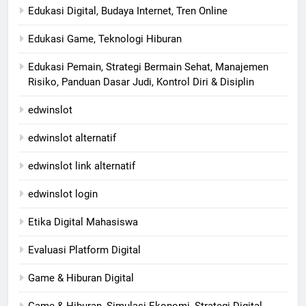
Edukasi Digital, Budaya Internet, Tren Online
Edukasi Game, Teknologi Hiburan
Edukasi Pemain, Strategi Bermain Sehat, Manajemen
Risiko, Panduan Dasar Judi, Kontrol Diri & Disiplin
edwinslot
edwinslot alternatif
edwinslot link alternatif
edwinslot login
Etika Digital Mahasiswa
Evaluasi Platform Digital
Game & Hiburan Digital