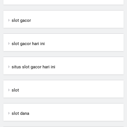
slot gacor
slot gacor hari ini
situs slot gacor hari ini
slot
slot dana