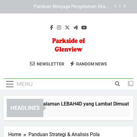
Skip
Panduan Menjaga Pengalaman Akses LEBAH4D
to
Tetap Lancar
content
Panduan Menjelajahi Layanan KAYA787 secara
Lebih Efektif
Cara Mengatasi Halaman LEBAH4D yang Lambat
Dimuat secara Efektif dan Sistematis
Panduan Menjaga Pengalaman Akses
EDWINSLOT Tetap Lancar dan Stabil
Parkside Of
Temukan Hunian Nyaman Di Parkside
Panduan Menjaga Pengalaman Akses LEBAH4D
NEWSLETTER
RANDOM NEWS
Tetap Lancar
Glenview
Of Glenview. Lingkungan Tenang
Panduan Menjelajahi Layanan KAYA787 secara
Dengan Fasilitas Modern Untuk Keluarga
Lebih Efektif
MENU
Anda.
ra Mengatasi Halaman LEBAH4D yang Lambat Dimuat secara E
HEADLINES
Weeks Ago
Home
Panduan Strategi & Analisis Pola