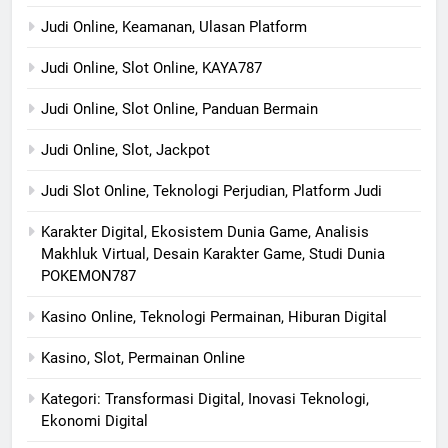
Judi Online, Keamanan, Ulasan Platform
Judi Online, Slot Online, KAYA787
Judi Online, Slot Online, Panduan Bermain
Judi Online, Slot, Jackpot
Judi Slot Online, Teknologi Perjudian, Platform Judi
Karakter Digital, Ekosistem Dunia Game, Analisis
Makhluk Virtual, Desain Karakter Game, Studi Dunia
POKEMON787
Kasino Online, Teknologi Permainan, Hiburan Digital
Kasino, Slot, Permainan Online
Kategori: Transformasi Digital, Inovasi Teknologi,
Ekonomi Digital