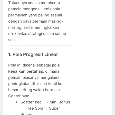
Tujuannya adalah membantu
pemain mengenali jenis pola
permainan yang paling sesuai
dengan gaya bermain masing-
masing, serta meningkatkan
efektivitas strategi dalam setiap
sesi.
1.
Pola Progresif Linear
Pola ini dikenal sebagai
pola
kenaikan bertahap
, di mana
pemain biasanya mengalami
peningkatan fitur dari kecil ke
besar seiring waktu bermain.
Contohnya:
Scatter kecil → Mini Bonus
→ Free Spin → Super
Bonus.