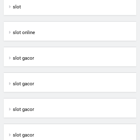
slot
slot online
slot gacor
slot gacor
slot gacor
slot gacor