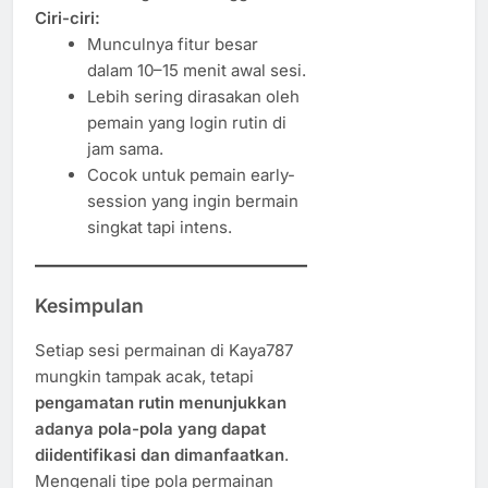
Ciri-ciri:
Munculnya fitur besar
dalam 10–15 menit awal sesi.
Lebih sering dirasakan oleh
pemain yang login rutin di
jam sama.
Cocok untuk pemain early-
session yang ingin bermain
singkat tapi intens.
Kesimpulan
Setiap sesi permainan di Kaya787
mungkin tampak acak, tetapi
pengamatan rutin menunjukkan
adanya pola-pola yang dapat
diidentifikasi dan dimanfaatkan
.
Mengenali tipe pola permainan