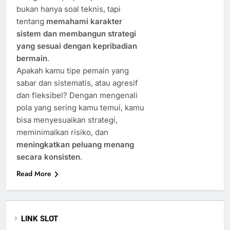
bukan hanya soal teknis, tapi
tentang
memahami karakter
sistem dan membangun strategi
yang sesuai dengan kepribadian
bermain
.
Apakah kamu tipe pemain yang
sabar dan sistematis, atau agresif
dan fleksibel? Dengan mengenali
pola yang sering kamu temui, kamu
bisa menyesuaikan strategi,
meminimalkan risiko, dan
meningkatkan peluang menang
secara konsisten
.
Read More
LINK SLOT