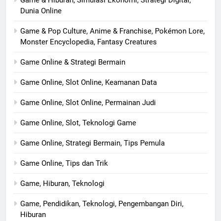
Game & Hiburan, Simulasi Ekonomi, Strategi Digital,
Dunia Online
Game & Pop Culture, Anime & Franchise, Pokémon Lore,
Monster Encyclopedia, Fantasy Creatures
Game Online & Strategi Bermain
Game Online, Slot Online, Keamanan Data
Game Online, Slot Online, Permainan Judi
Game Online, Slot, Teknologi Game
Game Online, Strategi Bermain, Tips Pemula
Game Online, Tips dan Trik
Game, Hiburan, Teknologi
Game, Pendidikan, Teknologi, Pengembangan Diri,
Hiburan