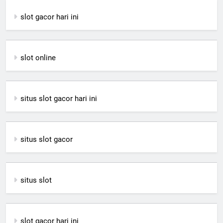
slot gacor hari ini
slot online
situs slot gacor hari ini
situs slot gacor
situs slot
slot gacor hari ini