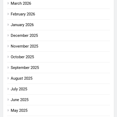
March 2026
February 2026
January 2026
December 2025
November 2025
October 2025
September 2025
August 2025
July 2025
June 2025
May 2025