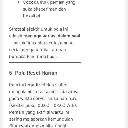
Cocok untuk pemain yang
suka eksperimen dan
fleksibel.
Strategi efektif untuk pola ini
adalah
menjaga variasi dalam sesi
—berpindah antara auto, manual,
serta mengatur nilai taruhan
berdasarkan ritme hasil.
5.
Pola Reset Harian
Pola ini terjadi setelah sistem
mengalami “reset alami”, biasanya
pada waktu server mulai hari baru
(sekitar pukul 00.00 – 02.00 WIB).
Pemain yang aktif di waktu ini
sering melaporkan kemunculan
fitur awal dengan nilai tinggi.