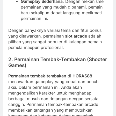
Gameplay Sederhana
: Dengan mekanisme
permainan yang mudah dipahami, pemain
baru sekalipun dapat langsung menikmati
permainan ini.
Dengan banyaknya variasi tema dan fitur bonus
yang ditawarkan, permainan
slot arcade
adalah
pilihan yang sangat populer di kalangan pemain
pemula maupun profesional.
2. Permainan Tembak-Tembakan (Shooter
Games)
Permainan tembak-tembakan
di
HORAS88
menawarkan gameplay yang cepat dan penuh
aksi. Dalam permainan ini, Anda akan
mengendalikan karakter untuk menghadapi
berbagai musuh dan rintangan dengan senjata
canggih. Permainan tembak-tembakan arcade
memberikan tantangan yang membutuhkan
kecepatan dan ketepatan dalam menembak.