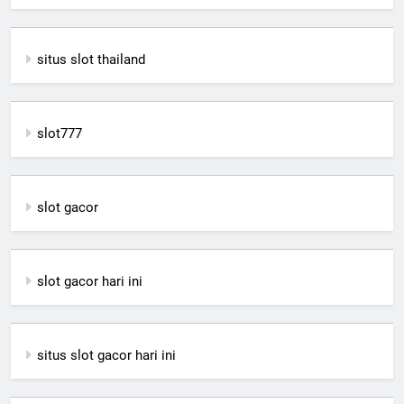
situs slot thailand
slot777
slot gacor
slot gacor hari ini
situs slot gacor hari ini