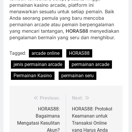
permainan kasino arcade, platform ini
menawarkan sesuatu untuk setiap pemain. Baik
Anda seorang pemula yang baru mencoba
permainan arcade atau pemain berpengalaman
yang mencari tantangan,
HORAS88
menyediakan
pengalaman bermain yang seru dan menghibur.
Tagged:
arcade online
HORAS88
jenis permainan arcade
permainan arcade
Permainan Kasino
permainan seru
Previous:
Next:
Post
navigation
HORAS88:
HORAS88: Protokol
Bagaimana
Keamanan untuk
Mengatasi Kesulitan
Transaksi Online
Akun?
yang Harus Anda