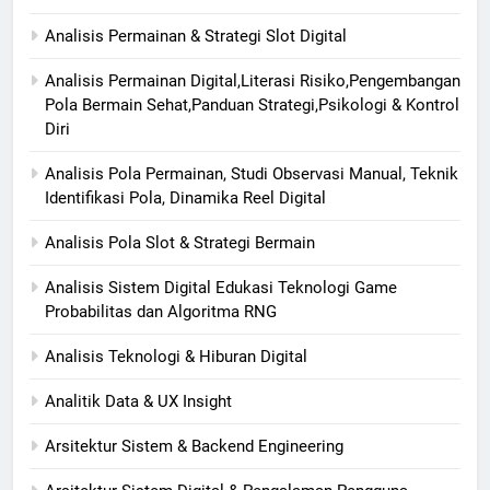
Analisis Permainan & Strategi Slot Digital
Analisis Permainan Digital,Literasi Risiko,Pengembangan
Pola Bermain Sehat,Panduan Strategi,Psikologi & Kontrol
Diri
Analisis Pola Permainan, Studi Observasi Manual, Teknik
Identifikasi Pola, Dinamika Reel Digital
Analisis Pola Slot & Strategi Bermain
Analisis Sistem Digital Edukasi Teknologi Game
Probabilitas dan Algoritma RNG
Analisis Teknologi & Hiburan Digital
Analitik Data & UX Insight
Arsitektur Sistem & Backend Engineering