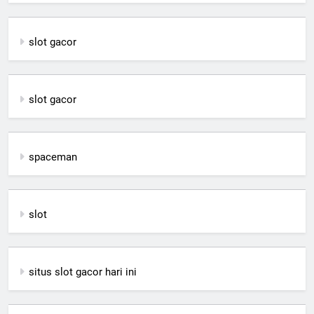
slot gacor
slot gacor
spaceman
slot
situs slot gacor hari ini