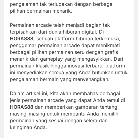
pengalaman tak terlupakan dengan berbagai
pilihan permainan menarik.
Permainan arcade telah menjadi bagian tak
terpisahkan dari dunia hiburan digital. Di
HORAS88
, sebuah platform hiburan terkemuka,
penggemar permainan arcade dapat menikmati
berbagai pilihan permainan seru dengan grafis
menarik dan gameplay yang mengasyikkan. Dari
permainan klasik hingga inovasi terbaru, platform
ini menyediakan semua yang Anda butuhkan untuk
pengalaman bermain yang menyenangkan.
Dalam artikel ini, kita akan membahas berbagai
jenis permainan arcade yang dapat Anda temui di
HORAS88
dan memberikan gambaran tentang
masing-masing untuk membantu Anda memilih
permainan yang sesuai dengan selera dan
keinginan Anda.