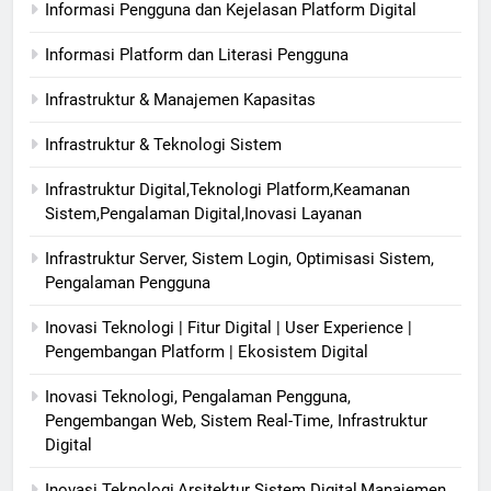
Informasi Pengguna dan Kejelasan Platform Digital
Informasi Platform dan Literasi Pengguna
Infrastruktur & Manajemen Kapasitas
Infrastruktur & Teknologi Sistem
Infrastruktur Digital,Teknologi Platform,Keamanan
Sistem,Pengalaman Digital,Inovasi Layanan
Infrastruktur Server, Sistem Login, Optimisasi Sistem,
Pengalaman Pengguna
Inovasi Teknologi | Fitur Digital | User Experience |
Pengembangan Platform | Ekosistem Digital
Inovasi Teknologi, Pengalaman Pengguna,
Pengembangan Web, Sistem Real-Time, Infrastruktur
Digital
Inovasi Teknologi,Arsitektur Sistem Digital,Manajemen