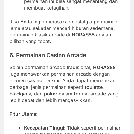
permainan ini bisa sangat menantang dan
membuat ketagihan.
Jika Anda ingin merasakan nostalgia permainan
lama atau sekadar mencari hiburan sederhana,
permainan klasik arcade di
HORAS88
adalah
pilihan yang tepat.
6. Permainan Casino Arcade
Selain permainan arcade tradisional,
HORAS88
juga menawarkan permainan arcade dengan
elemen
casino
. Di sini, Anda dapat memainkan
berbagai jenis permainan seperti
roulette
,
blackjack
, dan
poker
dalam format arcade yang
lebih cepat dan lebih mengasyikkan.
Fitur Utama:
Kecepatan Tinggi
: Tidak seperti permainan