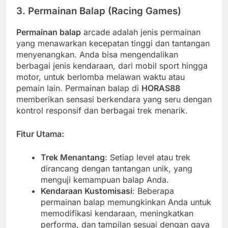
3. Permainan Balap (Racing Games)
Permainan balap
arcade adalah jenis permainan
yang menawarkan kecepatan tinggi dan tantangan
menyenangkan. Anda bisa mengendalikan
berbagai jenis kendaraan, dari mobil sport hingga
motor, untuk berlomba melawan waktu atau
pemain lain. Permainan balap di
HORAS88
memberikan sensasi berkendara yang seru dengan
kontrol responsif dan berbagai trek menarik.
Fitur Utama:
Trek Menantang
: Setiap level atau trek
dirancang dengan tantangan unik, yang
menguji kemampuan balap Anda.
Kendaraan Kustomisasi
: Beberapa
permainan balap memungkinkan Anda untuk
memodifikasi kendaraan, meningkatkan
performa, dan tampilan sesuai dengan gaya