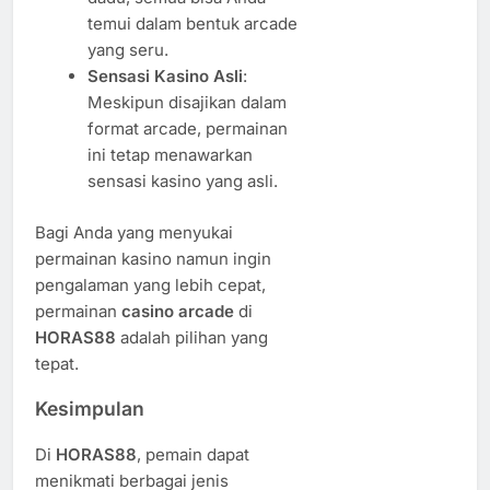
temui dalam bentuk arcade
yang seru.
Sensasi Kasino Asli
:
Meskipun disajikan dalam
format arcade, permainan
ini tetap menawarkan
sensasi kasino yang asli.
Bagi Anda yang menyukai
permainan kasino namun ingin
pengalaman yang lebih cepat,
permainan
casino arcade
di
HORAS88
adalah pilihan yang
tepat.
Kesimpulan
Di
HORAS88
, pemain dapat
menikmati berbagai jenis