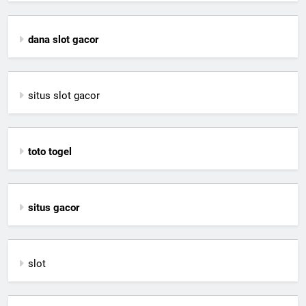
dana slot gacor
situs slot gacor
toto togel
situs gacor
slot