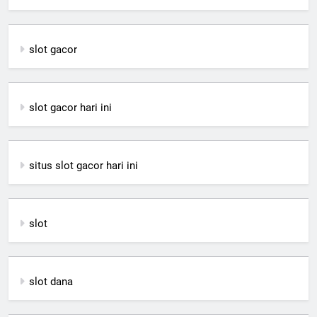
slot gacor
slot gacor hari ini
situs slot gacor hari ini
slot
slot dana