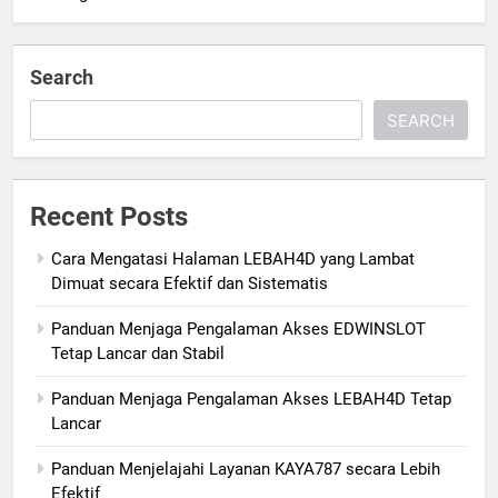
Search
SEARCH
Recent Posts
Cara Mengatasi Halaman LEBAH4D yang Lambat
Dimuat secara Efektif dan Sistematis
Panduan Menjaga Pengalaman Akses EDWINSLOT
Tetap Lancar dan Stabil
Panduan Menjaga Pengalaman Akses LEBAH4D Tetap
Lancar
Panduan Menjelajahi Layanan KAYA787 secara Lebih
Efektif