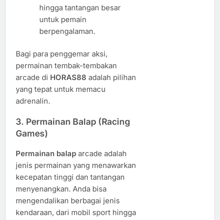
hingga tantangan besar
untuk pemain
berpengalaman.
Bagi para penggemar aksi,
permainan tembak-tembakan
arcade di
HORAS88
adalah pilihan
yang tepat untuk memacu
adrenalin.
3. Permainan Balap (Racing
Games)
Permainan balap
arcade adalah
jenis permainan yang menawarkan
kecepatan tinggi dan tantangan
menyenangkan. Anda bisa
mengendalikan berbagai jenis
kendaraan, dari mobil sport hingga