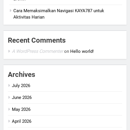
Cara Memaksimalkan Navigasi KAYA787 untuk
Aktivitas Harian
Recent Comments
A WordPress Commenter
on
Hello world!
Archives
July 2026
June 2026
May 2026
April 2026