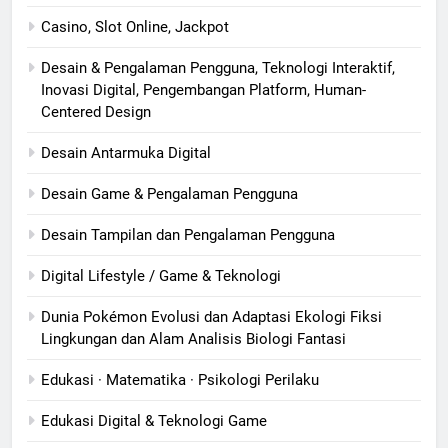
Casino, Slot Online, Jackpot
Desain & Pengalaman Pengguna, Teknologi Interaktif,
Inovasi Digital, Pengembangan Platform, Human-
Centered Design
Desain Antarmuka Digital
Desain Game & Pengalaman Pengguna
Desain Tampilan dan Pengalaman Pengguna
Digital Lifestyle / Game & Teknologi
Dunia Pokémon Evolusi dan Adaptasi Ekologi Fiksi
Lingkungan dan Alam Analisis Biologi Fantasi
Edukasi · Matematika · Psikologi Perilaku
Edukasi Digital & Teknologi Game