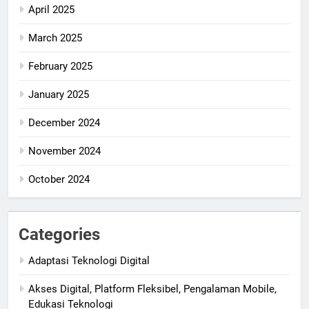
April 2025
March 2025
February 2025
January 2025
December 2024
November 2024
October 2024
Categories
Adaptasi Teknologi Digital
Akses Digital, Platform Fleksibel, Pengalaman Mobile,
Edukasi Teknologi