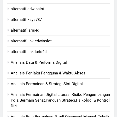
alternatif edwinslot
alternatif kaya787
alternatif laris4d
alternatif link edwinslot
alternatif link laris4d
Analisis Data & Performa Digital
Analisis Perilaku Pengguna & Waktu Akses
Analisis Permainan & Strategi Slot Digital
Analisis Permainan Digital,Literasi Risiko,Pengembangan
Pola Bermain Sehat,Panduan Strategi,Psikologi & Kontrol
Diri
Analisis Pola Permainan, Studi Observasi Manual, Teknik