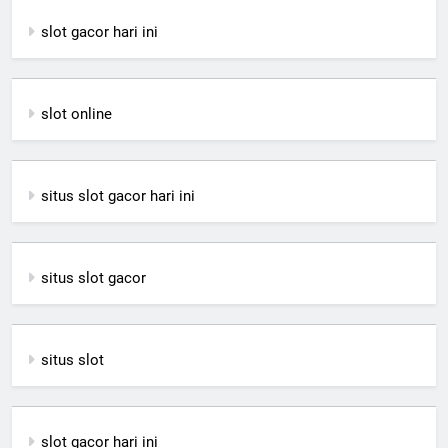
slot gacor hari ini
slot online
situs slot gacor hari ini
situs slot gacor
situs slot
slot gacor hari ini