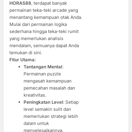
HORAS88
, terdapat banyak
permainan teka-teki arcade yang
menantang kemampuan otak Anda.
Mulai dari permainan logika
sederhana hingga teka-teki rumit
yang memerlukan analisis
mendalam, semuanya dapat Anda
temukan di sini.
Fitur Utama:
Tantangan Mental
:
Permainan puzzle
mengasah kemampuan
pemecahan masalah dan
kreativitas.
Peningkatan Level
: Setiap
level semakin sulit dan
memerlukan strategi lebih
dalam untuk
menyelesaikannya.