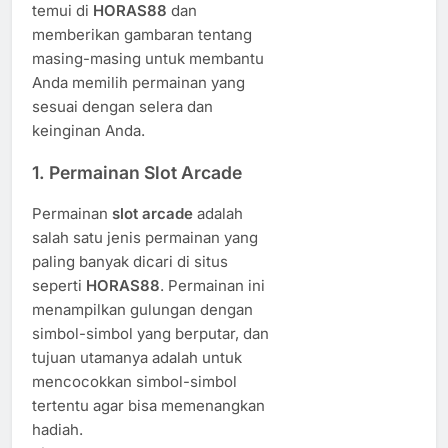
temui di
HORAS88
dan
memberikan gambaran tentang
masing-masing untuk membantu
Anda memilih permainan yang
sesuai dengan selera dan
keinginan Anda.
1. Permainan Slot Arcade
Permainan
slot arcade
adalah
salah satu jenis permainan yang
paling banyak dicari di situs
seperti
HORAS88
. Permainan ini
menampilkan gulungan dengan
simbol-simbol yang berputar, dan
tujuan utamanya adalah untuk
mencocokkan simbol-simbol
tertentu agar bisa memenangkan
hadiah.