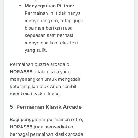
Menyegarkan Pikiran
:
Permainan ini tidak hanya
menyenangkan, tetapi juga
bisa memberikan rasa
kepuasan saat berhasil
menyelesaikan teka-teki
yang sulit.
Permainan puzzle arcade di
HORAS88
adalah cara yang
menyenangkan untuk mengasah
keterampilan otak Anda sambil
menikmati waktu luang.
5. Permainan Klasik Arcade
Bagi penggemar permainan retro,
HORAS88
juga menyediakan
berbagai permainan klasik arcade