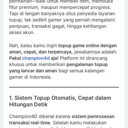
permainan—baik untuk membeli item, membuka
fitur premium, maupun mempercepat progress.
Tapi di tengah banyaknya situs penyedia layanan
topup, tak sedikit gamer yang pernah mengalami
penipuan, transaksi gagal, hingga kehilangan
akses akun.
Nah, kalau kamu ingin
topup game online dengan
aman, cepat, dan terpercaya
, jawabannya adalah:
Pakai
champion4d
aja!
Platform ini dirancang
khusus untuk memberikan
pengalaman topup
yang lancar dan aman
bagi semua kalangan
gamer di Indonesia.
1. Sistem Topup Otomatis, Cepat dalam
Hitungan Detik
Champion4D dikenal karena
sistem pemrosesan
transaksi real-time
. Setelah kamu melakukan