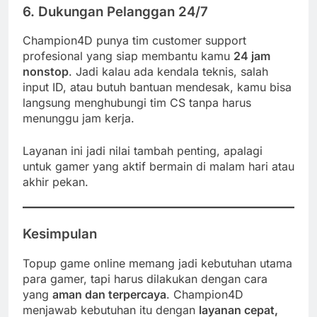
6. Dukungan Pelanggan 24/7
Champion4D punya tim customer support
profesional yang siap membantu kamu
24 jam
nonstop
. Jadi kalau ada kendala teknis, salah
input ID, atau butuh bantuan mendesak, kamu bisa
langsung menghubungi tim CS tanpa harus
menunggu jam kerja.
Layanan ini jadi nilai tambah penting, apalagi
untuk gamer yang aktif bermain di malam hari atau
akhir pekan.
Kesimpulan
Topup game online memang jadi kebutuhan utama
para gamer, tapi harus dilakukan dengan cara
yang
aman dan terpercaya
. Champion4D
menjawab kebutuhan itu dengan
layanan cepat,