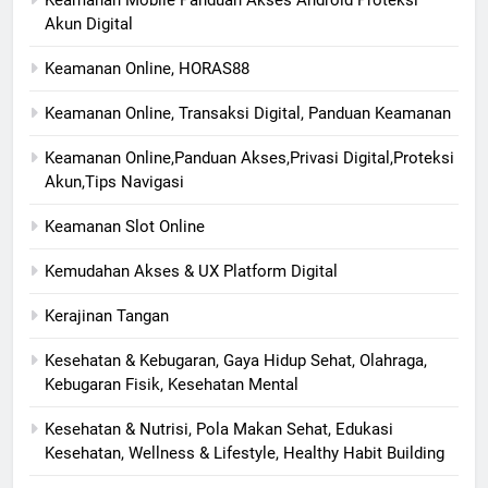
Akun Digital
Keamanan Online, HORAS88
Keamanan Online, Transaksi Digital, Panduan Keamanan
Keamanan Online,Panduan Akses,Privasi Digital,Proteksi
Akun,Tips Navigasi
Keamanan Slot Online
Kemudahan Akses & UX Platform Digital
Kerajinan Tangan
Kesehatan & Kebugaran, Gaya Hidup Sehat, Olahraga,
Kebugaran Fisik, Kesehatan Mental
Kesehatan & Nutrisi, Pola Makan Sehat, Edukasi
Kesehatan, Wellness & Lifestyle, Healthy Habit Building