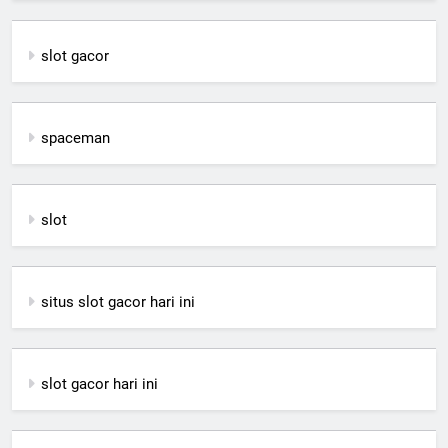
slot gacor
spaceman
slot
situs slot gacor hari ini
slot gacor hari ini