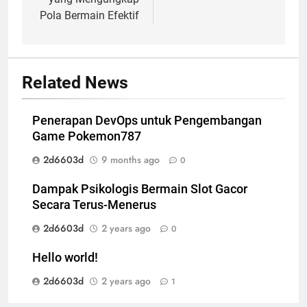
Pola Bermain Efektif
Related News
Penerapan DevOps untuk Pengembangan
Game Pokemon787
2d6603d
9 months ago
0
Dampak Psikologis Bermain Slot Gacor
Secara Terus-Menerus
2d6603d
2 years ago
0
Hello world!
2d6603d
2 years ago
1