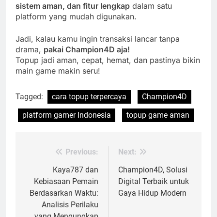
sistem aman, dan fitur lengkap
dalam satu
platform yang mudah digunakan.
Jadi, kalau kamu ingin transaksi lancar tanpa
drama,
pakai Champion4D aja!
Topup jadi aman, cepat, hemat, dan pastinya bikin
main game makin seru!
Tagged:
cara topup terpercaya
Champion4D
platform gamer Indonesia
topup game aman
Previous:
Next:
Post
navigation
Kaya787 dan
Champion4D, Solusi
Kebiasaan Pemain
Digital Terbaik untuk
Berdasarkan Waktu:
Gaya Hidup Modern
Analisis Perilaku
yang Mengungkap