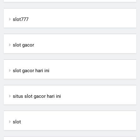
slot777
slot gacor
slot gacor hari ini
situs slot gacor hari ini
slot