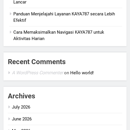
Lancar
Panduan Menjelajahi Layanan KAYA787 secara Lebih
Efektif
Cara Memaksimalkan Navigasi KAYA787 untuk
Aktivitas Harian
Recent Comments
A WordPress Commenter
on
Hello world!
Archives
July 2026
June 2026