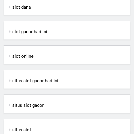
slot dana
slot gacor hari ini
slot online
situs slot gacor hari ini
situs slot gacor
situs slot