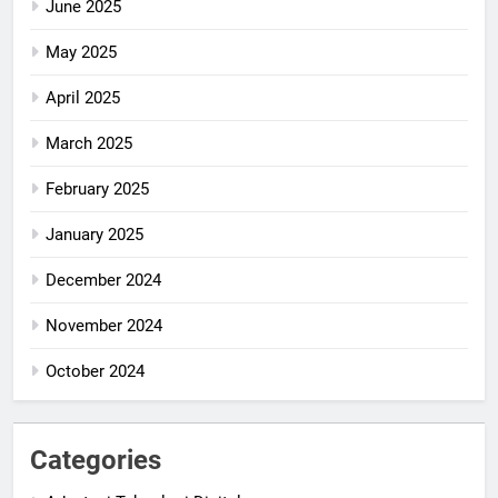
June 2025
May 2025
April 2025
March 2025
February 2025
January 2025
December 2024
November 2024
October 2024
Categories