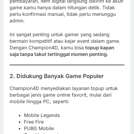
pembayaran, item digital langsung dikirim ke akun
game kamu hanya dalam hitungan detik. Tidak
perlu konfirmasi manual, tidak perlu menunggu
admin.
Ini sangat penting untuk gamer yang sedang
bermain kompetitif atau kejar event dalam game.
Dengan Champion4D, kamu bisa
topup kapan
saja tanpa takut tertinggal momen penting.
2. Didukung Banyak Game Populer
Champion4D menyediakan layanan topup untuk
berbagai jenis game online favorit, mulai dari
mobile hingga PC, seperti:
Mobile Legends
Free Fire
PUBG Mobile