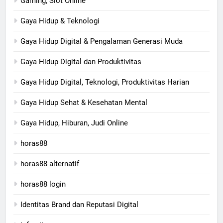
Gaming, Slot Online
Gaya Hidup & Teknologi
Gaya Hidup Digital & Pengalaman Generasi Muda
Gaya Hidup Digital dan Produktivitas
Gaya Hidup Digital, Teknologi, Produktivitas Harian
Gaya Hidup Sehat & Kesehatan Mental
Gaya Hidup, Hiburan, Judi Online
horas88
horas88 alternatif
horas88 login
Identitas Brand dan Reputasi Digital