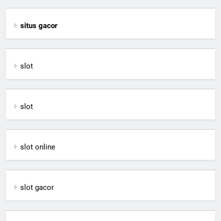
situs gacor
slot
slot
slot online
slot gacor