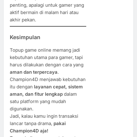
penting, apalagi untuk gamer yang
aktif bermain di malam hari atau
akhir pekan.
Kesimpulan
Topup game online memang jadi
kebutuhan utama para gamer, tapi
harus dilakukan dengan cara yang
aman dan terpercaya
.
Champion4D menjawab kebutuhan
itu dengan
layanan cepat, sistem
aman, dan fitur lengkap
dalam
satu platform yang mudah
digunakan.
Jadi, kalau kamu ingin transaksi
lancar tanpa drama,
pakai
Champion4D aja!