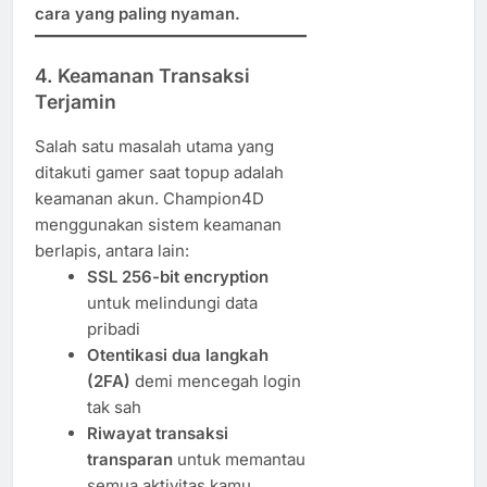
cara yang paling nyaman.
4. Keamanan Transaksi
Terjamin
Salah satu masalah utama yang
ditakuti gamer saat topup adalah
keamanan akun. Champion4D
menggunakan sistem keamanan
berlapis, antara lain:
SSL 256-bit encryption
untuk melindungi data
pribadi
Otentikasi dua langkah
(2FA)
demi mencegah login
tak sah
Riwayat transaksi
transparan
untuk memantau
semua aktivitas kamu