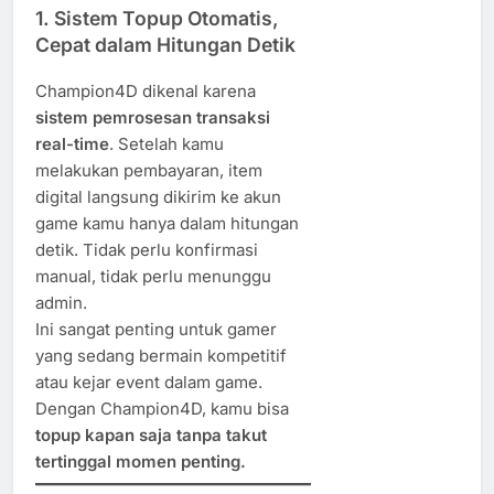
1. Sistem Topup Otomatis,
Cepat dalam Hitungan Detik
Champion4D dikenal karena
sistem pemrosesan transaksi
real-time
. Setelah kamu
melakukan pembayaran, item
digital langsung dikirim ke akun
game kamu hanya dalam hitungan
detik. Tidak perlu konfirmasi
manual, tidak perlu menunggu
admin.
Ini sangat penting untuk gamer
yang sedang bermain kompetitif
atau kejar event dalam game.
Dengan Champion4D, kamu bisa
topup kapan saja tanpa takut
tertinggal momen penting.