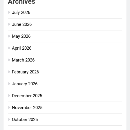
Archives
July 2026
June 2026
May 2026
April 2026
March 2026
February 2026
January 2026
December 2025
November 2025
October 2025