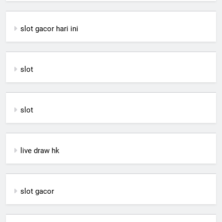
slot gacor hari ini
slot
slot
live draw hk
slot gacor