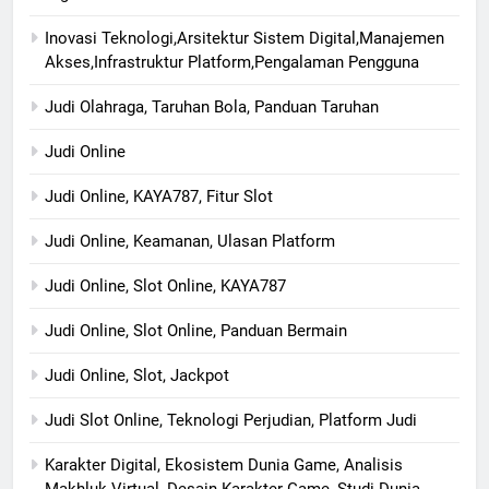
Inovasi Teknologi,Arsitektur Sistem Digital,Manajemen
Akses,Infrastruktur Platform,Pengalaman Pengguna
Judi Olahraga, Taruhan Bola, Panduan Taruhan
Judi Online
Judi Online, KAYA787, Fitur Slot
Judi Online, Keamanan, Ulasan Platform
Judi Online, Slot Online, KAYA787
Judi Online, Slot Online, Panduan Bermain
Judi Online, Slot, Jackpot
Judi Slot Online, Teknologi Perjudian, Platform Judi
Karakter Digital, Ekosistem Dunia Game, Analisis
Makhluk Virtual, Desain Karakter Game, Studi Dunia