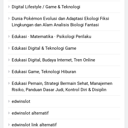
Digital Lifestyle / Game & Teknologi
Dunia Pokémon Evolusi dan Adaptasi Ekologi Fiksi
Lingkungan dan Alam Analisis Biologi Fantasi
Edukasi · Matematika · Psikologi Perilaku
Edukasi Digital & Teknologi Game
Edukasi Digital, Budaya Internet, Tren Online
Edukasi Game, Teknologi Hiburan
Edukasi Pemain, Strategi Bermain Sehat, Manajemen
Risiko, Panduan Dasar Judi, Kontrol Diri & Disiplin
edwinslot
edwinslot alternatif
edwinslot link alternatif