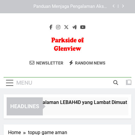
Skip
Panduan Menjaga Pengalaman Akses LEBAH4D
to
Tetap Lancar
content
Panduan Menjelajahi Layanan KAYA787 secara
Lebih Efektif
Cara Mengatasi Halaman LEBAH4D yang Lambat
Dimuat secara Efektif dan Sistematis
Panduan Menjaga Pengalaman Akses
EDWINSLOT Tetap Lancar dan Stabil
Parkside Of
Temukan Hunian Nyaman Di Parkside
Panduan Menjaga Pengalaman Akses LEBAH4D
NEWSLETTER
RANDOM NEWS
Tetap Lancar
Glenview
Of Glenview. Lingkungan Tenang
Panduan Menjelajahi Layanan KAYA787 secara
Dengan Fasilitas Modern Untuk Keluarga
Lebih Efektif
MENU
Anda.
ra Mengatasi Halaman LEBAH4D yang Lambat Dimuat secara E
HEADLINES
Weeks Ago
Home
topup game aman