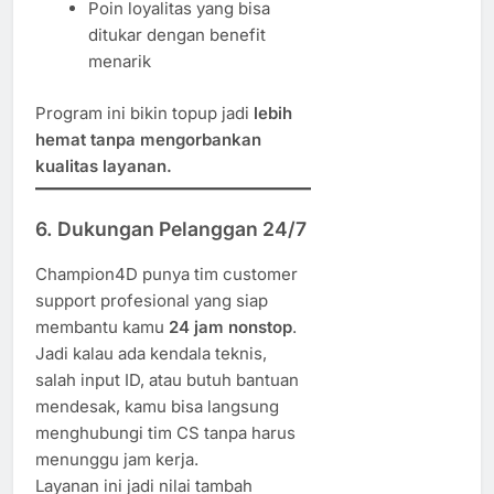
Poin loyalitas yang bisa
ditukar dengan benefit
menarik
Program ini bikin topup jadi
lebih
hemat tanpa mengorbankan
kualitas layanan.
6. Dukungan Pelanggan 24/7
Champion4D punya tim customer
support profesional yang siap
membantu kamu
24 jam nonstop
.
Jadi kalau ada kendala teknis,
salah input ID, atau butuh bantuan
mendesak, kamu bisa langsung
menghubungi tim CS tanpa harus
menunggu jam kerja.
Layanan ini jadi nilai tambah