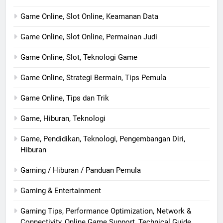
Game Online, Slot Online, Keamanan Data
Game Online, Slot Online, Permainan Judi
Game Online, Slot, Teknologi Game
Game Online, Strategi Bermain, Tips Pemula
Game Online, Tips dan Trik
Game, Hiburan, Teknologi
Game, Pendidikan, Teknologi, Pengembangan Diri,
Hiburan
Gaming / Hiburan / Panduan Pemula
Gaming & Entertainment
Gaming Tips, Performance Optimization, Network &
Connectivity, Online Game Support, Technical Guide