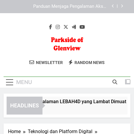
Skip
Panduan Menjaga Pengalaman Akses LEBAH4D
to
Tetap Lancar
content
Panduan Menjelajahi Layanan KAYA787 secara
Lebih Efektif
Cara Mengatasi Halaman LEBAH4D yang Lambat
Dimuat secara Efektif dan Sistematis
Panduan Menjaga Pengalaman Akses
EDWINSLOT Tetap Lancar dan Stabil
Parkside Of
Temukan Hunian Nyaman Di Parkside
Panduan Menjaga Pengalaman Akses LEBAH4D
NEWSLETTER
RANDOM NEWS
Tetap Lancar
Glenview
Of Glenview. Lingkungan Tenang
Panduan Menjelajahi Layanan KAYA787 secara
Dengan Fasilitas Modern Untuk Keluarga
Lebih Efektif
MENU
Anda.
ra Mengatasi Halaman LEBAH4D yang Lambat Dimuat secara E
HEADLINES
Weeks Ago
Home
Teknologi dan Platform Digital