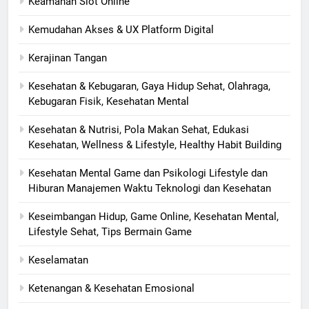
Keamanan Slot Online
Kemudahan Akses & UX Platform Digital
Kerajinan Tangan
Kesehatan & Kebugaran, Gaya Hidup Sehat, Olahraga,
Kebugaran Fisik, Kesehatan Mental
Kesehatan & Nutrisi, Pola Makan Sehat, Edukasi
Kesehatan, Wellness & Lifestyle, Healthy Habit Building
Kesehatan Mental Game dan Psikologi Lifestyle dan
Hiburan Manajemen Waktu Teknologi dan Kesehatan
Keseimbangan Hidup, Game Online, Kesehatan Mental,
Lifestyle Sehat, Tips Bermain Game
Keselamatan
Ketenangan & Kesehatan Emosional