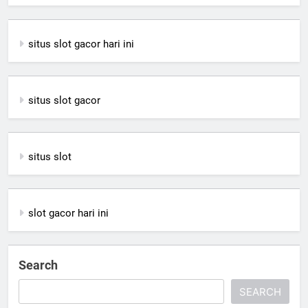
situs slot gacor hari ini
situs slot gacor
situs slot
slot gacor hari ini
Search
SEARCH