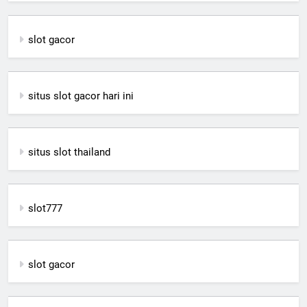
slot gacor
situs slot gacor hari ini
situs slot thailand
slot777
slot gacor