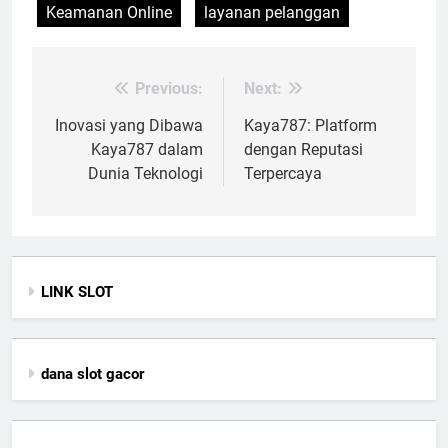
Keamanan Online
layanan pelanggan
Previous:
Next:
Post
navigation
Inovasi yang Dibawa
Kaya787: Platform
Kaya787 dalam
dengan Reputasi
Dunia Teknologi
Terpercaya
LINK SLOT
dana slot gacor