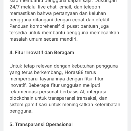
siap membantu pengguna kapan saja. Dukungan
24/7 melalui live chat, email, dan telepon
memastikan bahwa pertanyaan dan keluhan
pengguna ditangani dengan cepat dan efektif.
Panduan komprehensif di pusat bantuan juga
tersedia untuk membantu pengguna memecahkan
masalah umum secara mandiri. ​
4. Fitur Inovatif dan Beragam
Untuk tetap relevan dengan kebutuhan pengguna
yang terus berkembang, Horas88 terus
memperbarui layanannya dengan fitur-fitur
inovatif. Beberapa fitur unggulan meliputi
rekomendasi personal berbasis AI, integrasi
blockchain untuk transparansi transaksi, dan
sistem gamifikasi untuk meningkatkan keterlibatan
pengguna. ​
5. Transparansi Operasional