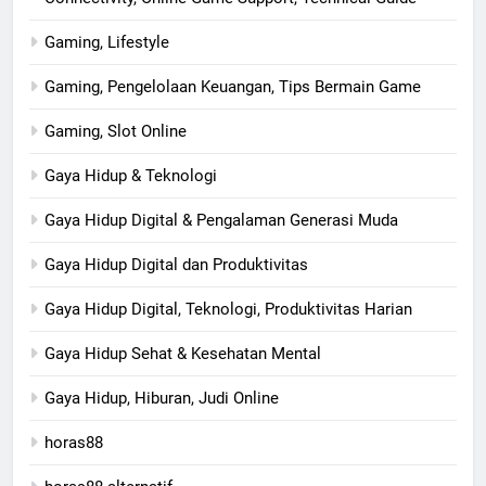
Gaming, Lifestyle
Gaming, Pengelolaan Keuangan, Tips Bermain Game
Gaming, Slot Online
Gaya Hidup & Teknologi
Gaya Hidup Digital & Pengalaman Generasi Muda
Gaya Hidup Digital dan Produktivitas
Gaya Hidup Digital, Teknologi, Produktivitas Harian
Gaya Hidup Sehat & Kesehatan Mental
Gaya Hidup, Hiburan, Judi Online
horas88