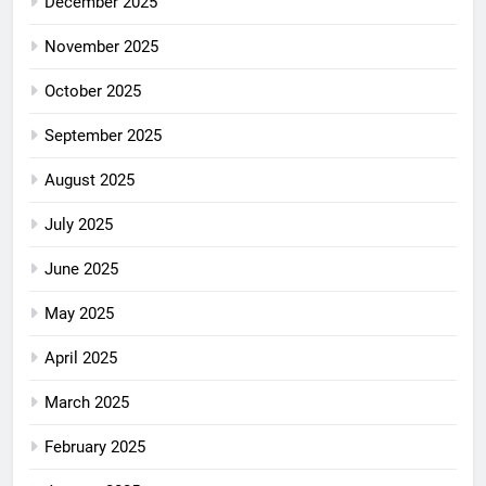
December 2025
November 2025
October 2025
September 2025
August 2025
July 2025
June 2025
May 2025
April 2025
March 2025
February 2025