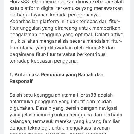
Horas88 telah memantapkan dirinya sebagai salah
satu platform digital terkemuka yang menawarkan
berbagai layanan kepada penggunanya.
Keberhasilan platform ini tidak terlepas dari fitur-
fitur unggulan yang dirancang untuk memberikan
pengalaman pengguna yang optimal. Dalam artikel
ini, kita akan menganalisis secara mendalam fitur-
fitur utama yang ditawarkan oleh Horas88 dan
bagaimana fitur-fitur tersebut berkontribusi
terhadap kepuasan pengguna.​
1. Antarmuka Pengguna yang Ramah dan
Responsif
Salah satu keunggulan utama Horas88 adalah
antarmuka pengguna yang intuitif dan mudah
digunakan. Desain yang bersih dengan navigasi
yang jelas memungkinkan pengguna dari berbagai
kalangan, termasuk mereka yang kurang familiar
dengan teknologi, untuk mengakses layanan