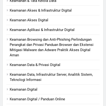
Keamanan & Tata Kelola Data
Keamanan Akses & Infrastruktur Digital
Keamanan Akses Digital
Keamanan Aplikasi & Infrastruktur Digital
Keamanan Browsing dan Anti-Phishing Perlindungan
Perangkat dan Privasi Panduan Browser dan Ekstensi
Mitigasi Malware dan Adware Praktik Akses Digital
Aman
Keamanan Data & Privasi Digital
Keamanan Data, Infrastruktur Server, Analitik Sistem,
Teknologi Informasi
Keamanan Digital
Keamanan Digital / Panduan Online