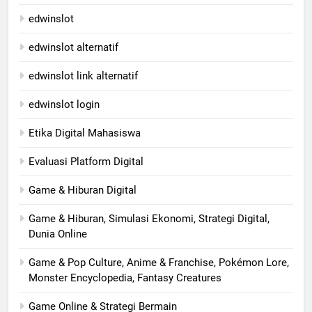
edwinslot
edwinslot alternatif
edwinslot link alternatif
edwinslot login
Etika Digital Mahasiswa
Evaluasi Platform Digital
Game & Hiburan Digital
Game & Hiburan, Simulasi Ekonomi, Strategi Digital,
Dunia Online
Game & Pop Culture, Anime & Franchise, Pokémon Lore,
Monster Encyclopedia, Fantasy Creatures
Game Online & Strategi Bermain