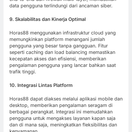
data pengguna terlindungi dari ancaman siber. ​
9. Skalabilitas dan Kinerja Optimal
Horas88 menggunakan infrastruktur cloud yang
memungkinkan platform menangani jumlah
pengguna yang besar tanpa gangguan. Fitur
seperti caching dan load balancing memastikan
kecepatan akses dan efisiensi, memberikan
pengalaman pengguna yang lancar bahkan saat
trafik tinggi. ​
10. Integrasi Lintas Platform
Horas88 dapat diakses melalui aplikasi mobile dan
desktop, memberikan pengalaman seragam di
berbagai perangkat. Integrasi ini memudahkan
pengguna untuk mengakses layanan kapan saja
dan di mana saja, meningkatkan fleksibilitas dan
kenyamanan. ​