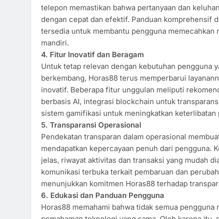
telepon memastikan bahwa pertanyaan dan keluhan
dengan cepat dan efektif. Panduan komprehensif di
tersedia untuk membantu pengguna memecahkan 
mandiri. ​
4. Fitur Inovatif dan Beragam
Untuk tetap relevan dengan kebutuhan pengguna y
berkembang, Horas88 terus memperbarui layanannya
inovatif. Beberapa fitur unggulan meliputi rekomen
berbasis AI, integrasi blockchain untuk transparansi
sistem gamifikasi untuk meningkatkan keterlibatan 
5. Transparansi Operasional
Pendekatan transparan dalam operasional membua
mendapatkan kepercayaan penuh dari pengguna. Ke
jelas, riwayat aktivitas dan transaksi yang mudah di
komunikasi terbuka terkait pembaruan dan perubah
menunjukkan komitmen Horas88 terhadap transparan
6. Edukasi dan Panduan Pengguna
Horas88 memahami bahwa tidak semua pengguna me
pemahaman teknologi yang sama. Oleh karena itu, p