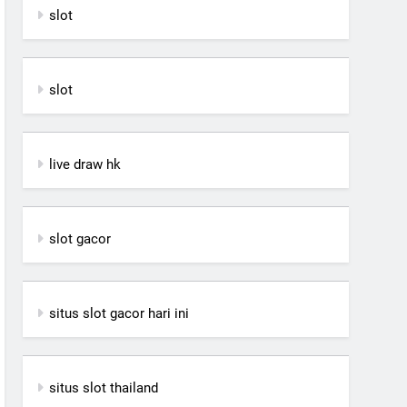
slot
slot
live draw hk
slot gacor
situs slot gacor hari ini
situs slot thailand