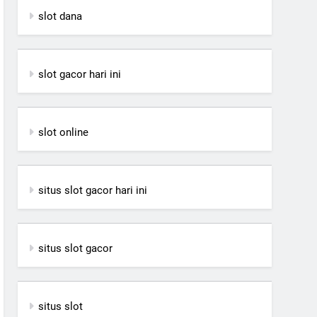
slot dana
slot gacor hari ini
slot online
situs slot gacor hari ini
situs slot gacor
situs slot