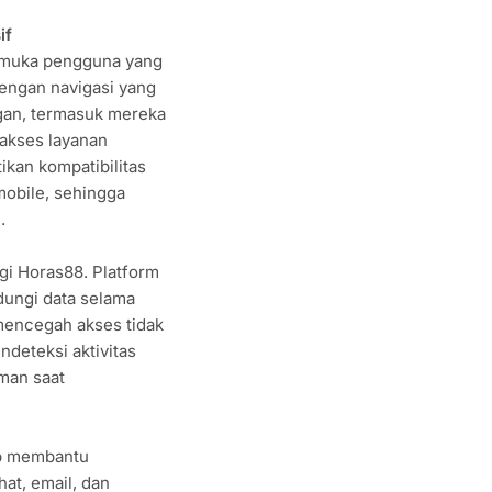
if
armuka pengguna yang
dengan navigasi yang
gan, termasuk mereka
gakses layanan
ikan kompatibilitas
mobile, sehingga
 ​
gi Horas88. Platform
dungi data selama
 mencegah akses tidak
ndeteksi aktivitas
man saat
ap membantu
at, email, dan