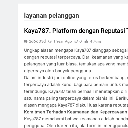
layanan pelanggan
Kaya787: Platform dengan Reputasi 
2d6603d
1 Year Ago
0
4 Mins
Ungkap alasan mengapa Kaya787 dianggap sebagai p
dengan reputasi terpercaya. Dari keamanan yang ke
pelanggan yang luar biasa, temukan apa yang mem
dipercaya oleh banyak pengguna.
Dalam industri judi online yang terus berkembang,
terpercaya adalah kunci bagi para pemain untuk m
terlindungi. Kaya787 telah berhasil menetapkan dir
satu nama paling terpercaya dalam bisnis ini. Beri
alasan mengapa Kaya787 diakui luas karena reputas
Komitmen Terhadap Keamanan dan Kepercayaan
Kaya787 memahami bahwa keamanan adalah pondas
pengguna. Oleh karena itu, platform ini menggunak