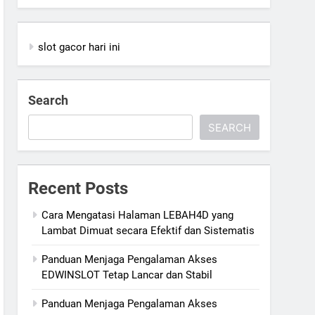
slot gacor hari ini
Search
SEARCH
Recent Posts
Cara Mengatasi Halaman LEBAH4D yang
Lambat Dimuat secara Efektif dan Sistematis
Panduan Menjaga Pengalaman Akses
EDWINSLOT Tetap Lancar dan Stabil
Panduan Menjaga Pengalaman Akses