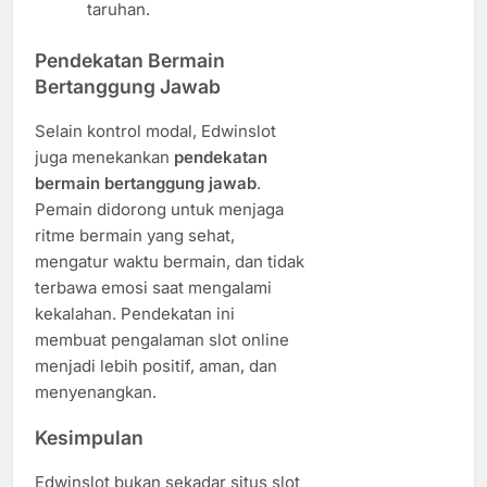
taruhan.
Pendekatan Bermain
Bertanggung Jawab
Selain kontrol modal, Edwinslot
juga menekankan
pendekatan
bermain bertanggung jawab
.
Pemain didorong untuk menjaga
ritme bermain yang sehat,
mengatur waktu bermain, dan tidak
terbawa emosi saat mengalami
kekalahan. Pendekatan ini
membuat pengalaman slot online
menjadi lebih positif, aman, dan
menyenangkan.
Kesimpulan
Edwinslot bukan sekadar situs slot