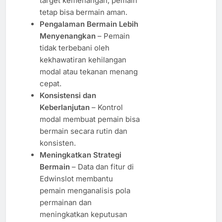
target kemenangan, pemain
tetap bisa bermain aman.
Pengalaman Bermain Lebih
Menyenangkan
– Pemain
tidak terbebani oleh
kekhawatiran kehilangan
modal atau tekanan menang
cepat.
Konsistensi dan
Keberlanjutan
– Kontrol
modal membuat pemain bisa
bermain secara rutin dan
konsisten.
Meningkatkan Strategi
Bermain
– Data dan fitur di
Edwinslot membantu
pemain menganalisis pola
permainan dan
meningkatkan keputusan