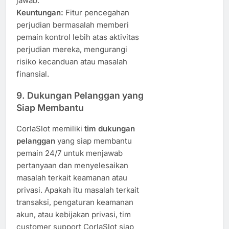
jawab.
Keuntungan:
Fitur pencegahan
perjudian bermasalah memberi
pemain kontrol lebih atas aktivitas
perjudian mereka, mengurangi
risiko kecanduan atau masalah
finansial.
9.
Dukungan Pelanggan yang
Siap Membantu
CorlaSlot memiliki
tim dukungan
pelanggan
yang siap membantu
pemain 24/7 untuk menjawab
pertanyaan dan menyelesaikan
masalah terkait keamanan atau
privasi. Apakah itu masalah terkait
transaksi, pengaturan keamanan
akun, atau kebijakan privasi, tim
customer support CorlaSlot siap