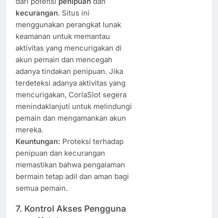
dari potensi
penipuan
dan
kecurangan
. Situs ini
menggunakan perangkat lunak
keamanan untuk memantau
aktivitas yang mencurigakan di
akun pemain dan mencegah
adanya tindakan penipuan. Jika
terdeteksi adanya aktivitas yang
mencurigakan, CorlaSlot segera
menindaklanjuti untuk melindungi
pemain dan mengamankan akun
mereka.
Keuntungan:
Proteksi terhadap
penipuan dan kecurangan
memastikan bahwa pengalaman
bermain tetap adil dan aman bagi
semua pemain.
7.
Kontrol Akses Pengguna