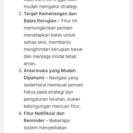
mudah mengatur strategi.
Target Kemenangan dan
Batas Kerugian
– Fitur ini
memungkinkan pemain
menetapkan batas untuk
setiap sesi, membantu
menghindari kerugian besar
dan menjaga modal tetap
aman.
Antarmuka yang Mudah
Dipahami
– Navigasi yang
sederhana membuat pemain
fokus pada strategi dan
pengaturan taruhan, bukan
kebingungan mencari fitur.
Fitur Notifikasi dan
Reminder
– Beberapa
sistem menyediakan