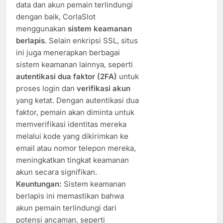
data dan akun pemain terlindungi
dengan baik, CorlaSlot
menggunakan
sistem keamanan
berlapis
. Selain enkripsi SSL, situs
ini juga menerapkan berbagai
sistem keamanan lainnya, seperti
autentikasi dua faktor (2FA)
untuk
proses login dan
verifikasi akun
yang ketat. Dengan autentikasi dua
faktor, pemain akan diminta untuk
memverifikasi identitas mereka
melalui kode yang dikirimkan ke
email atau nomor telepon mereka,
meningkatkan tingkat keamanan
akun secara signifikan.
Keuntungan:
Sistem keamanan
berlapis ini memastikan bahwa
akun pemain terlindungi dari
potensi ancaman, seperti