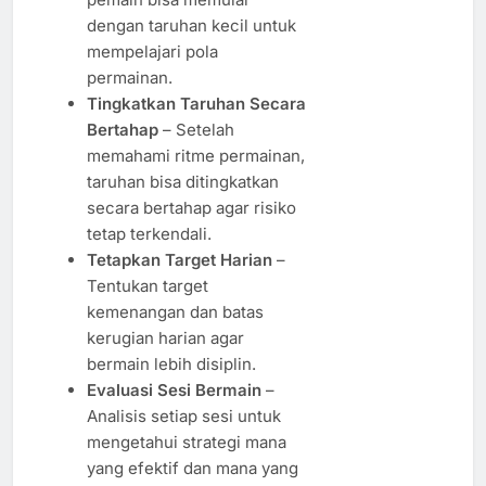
dengan taruhan kecil untuk
mempelajari pola
permainan.
Tingkatkan Taruhan Secara
Bertahap
– Setelah
memahami ritme permainan,
taruhan bisa ditingkatkan
secara bertahap agar risiko
tetap terkendali.
Tetapkan Target Harian
–
Tentukan target
kemenangan dan batas
kerugian harian agar
bermain lebih disiplin.
Evaluasi Sesi Bermain
–
Analisis setiap sesi untuk
mengetahui strategi mana
yang efektif dan mana yang