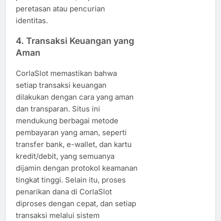
peretasan atau pencurian
identitas.
4.
Transaksi Keuangan yang
Aman
CorlaSlot memastikan bahwa
setiap transaksi keuangan
dilakukan dengan cara yang aman
dan transparan. Situs ini
mendukung berbagai metode
pembayaran yang aman, seperti
transfer bank, e-wallet, dan kartu
kredit/debit, yang semuanya
dijamin dengan protokol keamanan
tingkat tinggi. Selain itu, proses
penarikan dana di CorlaSlot
diproses dengan cepat, dan setiap
transaksi melalui sistem