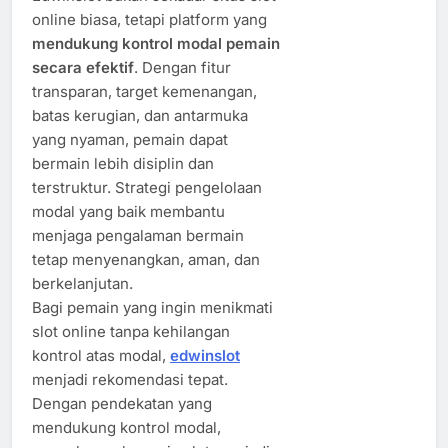
online biasa, tetapi platform yang
mendukung kontrol modal pemain
secara efektif
. Dengan fitur
transparan, target kemenangan,
batas kerugian, dan antarmuka
yang nyaman, pemain dapat
bermain lebih disiplin dan
terstruktur. Strategi pengelolaan
modal yang baik membantu
menjaga pengalaman bermain
tetap menyenangkan, aman, dan
berkelanjutan.
Bagi pemain yang ingin menikmati
slot online tanpa kehilangan
kontrol atas modal,
edwinslot
menjadi rekomendasi tepat.
Dengan pendekatan yang
mendukung kontrol modal,