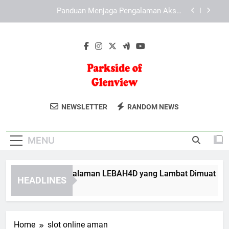
Skip
Panduan Menjaga Pengalaman Akses LEBAH4D
to
Tetap Lancar
content
Panduan Menjelajahi Layanan KAYA787 secara
Lebih Efektif
Cara Mengatasi Halaman LEBAH4D yang Lambat
Dimuat secara Efektif dan Sistematis
Panduan Menjaga Pengalaman Akses
EDWINSLOT Tetap Lancar dan Stabil
Parkside Of
Temukan Hunian Nyaman Di Parkside
Panduan Menjaga Pengalaman Akses LEBAH4D
NEWSLETTER
RANDOM NEWS
Tetap Lancar
Glenview
Of Glenview. Lingkungan Tenang
Panduan Menjelajahi Layanan KAYA787 secara
Dengan Fasilitas Modern Untuk Keluarga
Lebih Efektif
MENU
Anda.
ra Mengatasi Halaman LEBAH4D yang Lambat Dimuat secara Ef
HEADLINES
Weeks Ago
Home
slot online aman