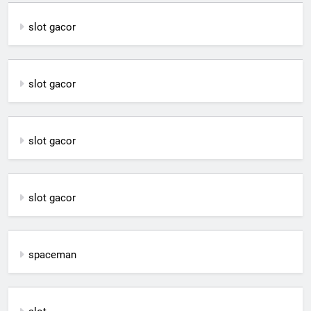
slot gacor
slot gacor
slot gacor
slot gacor
spaceman