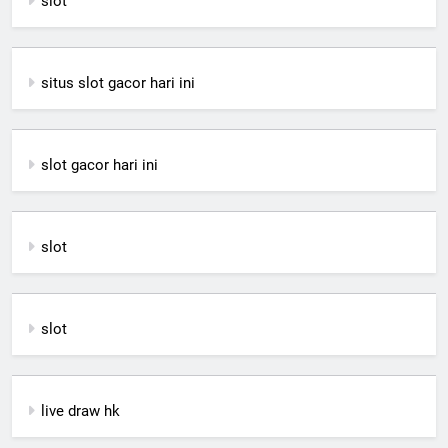
slot
situs slot gacor hari ini
slot gacor hari ini
slot
slot
live draw hk