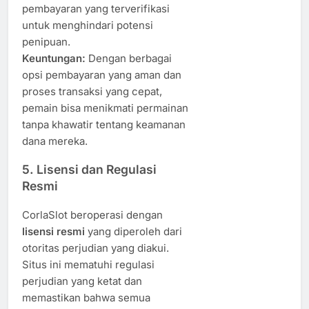
pembayaran yang terverifikasi
untuk menghindari potensi
penipuan.
Keuntungan:
Dengan berbagai
opsi pembayaran yang aman dan
proses transaksi yang cepat,
pemain bisa menikmati permainan
tanpa khawatir tentang keamanan
dana mereka.
5.
Lisensi dan Regulasi
Resmi
CorlaSlot beroperasi dengan
lisensi resmi
yang diperoleh dari
otoritas perjudian yang diakui.
Situs ini mematuhi regulasi
perjudian yang ketat dan
memastikan bahwa semua