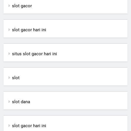
slot gacor
slot gacor hari ini
situs slot gacor hari ini
slot
slot dana
slot gacor hari ini