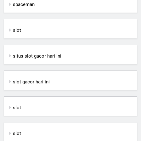
spaceman
slot
situs slot gacor hari ini
slot gacor hari ini
slot
slot