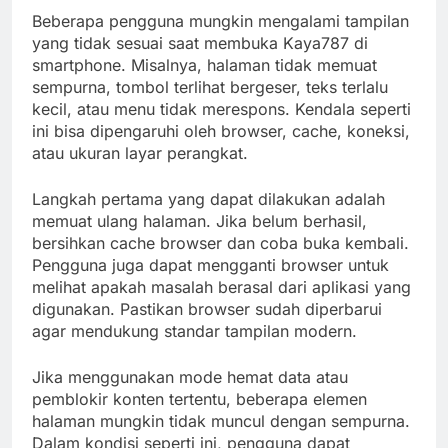
Beberapa pengguna mungkin mengalami tampilan
yang tidak sesuai saat membuka Kaya787 di
smartphone. Misalnya, halaman tidak memuat
sempurna, tombol terlihat bergeser, teks terlalu
kecil, atau menu tidak merespons. Kendala seperti
ini bisa dipengaruhi oleh browser, cache, koneksi,
atau ukuran layar perangkat.
Langkah pertama yang dapat dilakukan adalah
memuat ulang halaman. Jika belum berhasil,
bersihkan cache browser dan coba buka kembali.
Pengguna juga dapat mengganti browser untuk
melihat apakah masalah berasal dari aplikasi yang
digunakan. Pastikan browser sudah diperbarui
agar mendukung standar tampilan modern.
Jika menggunakan mode hemat data atau
pemblokir konten tertentu, beberapa elemen
halaman mungkin tidak muncul dengan sempurna.
Dalam kondisi seperti ini, pengguna dapat