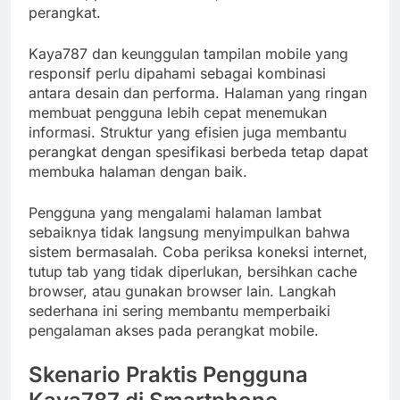
perangkat.
Kaya787 dan keunggulan tampilan mobile yang
responsif perlu dipahami sebagai kombinasi
antara desain dan performa. Halaman yang ringan
membuat pengguna lebih cepat menemukan
informasi. Struktur yang efisien juga membantu
perangkat dengan spesifikasi berbeda tetap dapat
membuka halaman dengan baik.
Pengguna yang mengalami halaman lambat
sebaiknya tidak langsung menyimpulkan bahwa
sistem bermasalah. Coba periksa koneksi internet,
tutup tab yang tidak diperlukan, bersihkan cache
browser, atau gunakan browser lain. Langkah
sederhana ini sering membantu memperbaiki
pengalaman akses pada perangkat mobile.
Skenario Praktis Pengguna