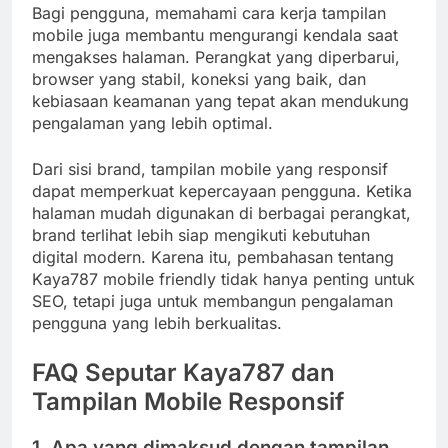
Bagi pengguna, memahami cara kerja tampilan
mobile juga membantu mengurangi kendala saat
mengakses halaman. Perangkat yang diperbarui,
browser yang stabil, koneksi yang baik, dan
kebiasaan keamanan yang tepat akan mendukung
pengalaman yang lebih optimal.
Dari sisi brand, tampilan mobile yang responsif
dapat memperkuat kepercayaan pengguna. Ketika
halaman mudah digunakan di berbagai perangkat,
brand terlihat lebih siap mengikuti kebutuhan
digital modern. Karena itu, pembahasan tentang
Kaya787 mobile friendly tidak hanya penting untuk
SEO, tetapi juga untuk membangun pengalaman
pengguna yang lebih berkualitas.
FAQ Seputar Kaya787 dan
Tampilan Mobile Responsif
1. Apa yang dimaksud dengan tampilan