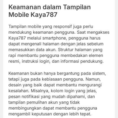
Keamanan dalam Tampilan
Mobile Kaya787
Tampilan mobile yang responsif juga perlu
mendukung keamanan pengguna. Saat mengakses
Kaya787 melalui smartphone, pengguna harus
dapat mengenali halaman dengan jelas sebelum
memasukkan data akun. Struktur halaman yang
rapi membantu pengguna membedakan elemen
resmi, instruksi login, dan informasi pendukung.
Keamanan bukan hanya bergantung pada sistem,
tetapi juga pada kebiasaan pengguna. Namun,
desain yang baik dapat membantu mengurangi
kesalahan. Misalnya, kolom login yang jelas,
pesan notifikasi yang mudah dipahami, dan
tampilan pemulihan akun yang tidak
membingungkan dapat membantu pengguna
mengambil keputusan dengan lebih tepat.