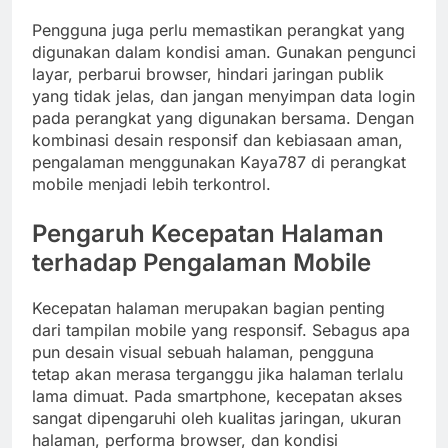
Pengguna juga perlu memastikan perangkat yang
digunakan dalam kondisi aman. Gunakan pengunci
layar, perbarui browser, hindari jaringan publik
yang tidak jelas, dan jangan menyimpan data login
pada perangkat yang digunakan bersama. Dengan
kombinasi desain responsif dan kebiasaan aman,
pengalaman menggunakan Kaya787 di perangkat
mobile menjadi lebih terkontrol.
Pengaruh Kecepatan Halaman
terhadap Pengalaman Mobile
Kecepatan halaman merupakan bagian penting
dari tampilan mobile yang responsif. Sebagus apa
pun desain visual sebuah halaman, pengguna
tetap akan merasa terganggu jika halaman terlalu
lama dimuat. Pada smartphone, kecepatan akses
sangat dipengaruhi oleh kualitas jaringan, ukuran
halaman, performa browser, dan kondisi