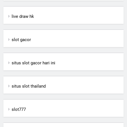
live draw hk
slot gacor
situs slot gacor hari ini
situs slot thailand
slot777