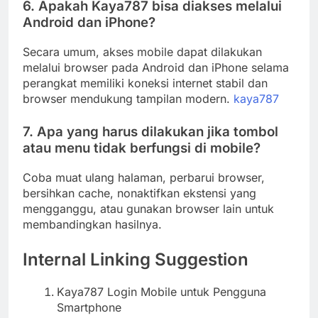
6. Apakah Kaya787 bisa diakses melalui
Android dan iPhone?
Secara umum, akses mobile dapat dilakukan
melalui browser pada Android dan iPhone selama
perangkat memiliki koneksi internet stabil dan
browser mendukung tampilan modern.
kaya787
7. Apa yang harus dilakukan jika tombol
atau menu tidak berfungsi di mobile?
Coba muat ulang halaman, perbarui browser,
bersihkan cache, nonaktifkan ekstensi yang
mengganggu, atau gunakan browser lain untuk
membandingkan hasilnya.
Internal Linking Suggestion
Kaya787 Login Mobile untuk Pengguna
Smartphone