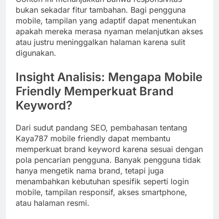
bukan sekadar fitur tambahan. Bagi pengguna
mobile, tampilan yang adaptif dapat menentukan
apakah mereka merasa nyaman melanjutkan akses
atau justru meninggalkan halaman karena sulit
digunakan.
Insight Analisis: Mengapa Mobile
Friendly Memperkuat Brand
Keyword?
Dari sudut pandang SEO, pembahasan tentang
Kaya787 mobile friendly dapat membantu
memperkuat brand keyword karena sesuai dengan
pola pencarian pengguna. Banyak pengguna tidak
hanya mengetik nama brand, tetapi juga
menambahkan kebutuhan spesifik seperti login
mobile, tampilan responsif, akses smartphone,
atau halaman resmi.