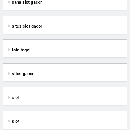
dana slot gacor
situs slot gacor
toto togel
situs gacor
slot
slot