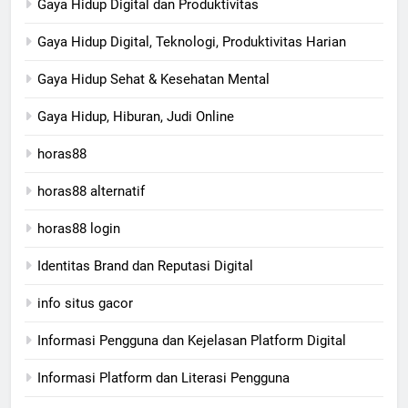
Gaya Hidup Digital dan Produktivitas
Gaya Hidup Digital, Teknologi, Produktivitas Harian
Gaya Hidup Sehat & Kesehatan Mental
Gaya Hidup, Hiburan, Judi Online
horas88
horas88 alternatif
horas88 login
Identitas Brand dan Reputasi Digital
info situs gacor
Informasi Pengguna dan Kejelasan Platform Digital
Informasi Platform dan Literasi Pengguna