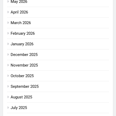
May 2026
April 2026
March 2026
February 2026
January 2026
December 2025
November 2025
October 2025
September 2025
August 2025
July 2025