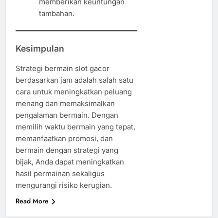
memberikan keuntungan
tambahan.
Kesimpulan
Strategi bermain slot gacor
berdasarkan jam adalah salah satu
cara untuk meningkatkan peluang
menang dan memaksimalkan
pengalaman bermain. Dengan
memilih waktu bermain yang tepat,
memanfaatkan promosi, dan
bermain dengan strategi yang
bijak, Anda dapat meningkatkan
hasil permainan sekaligus
mengurangi risiko kerugian.
Read More