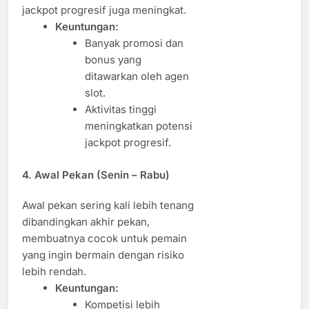
jackpot progresif juga meningkat.
Keuntungan:
Banyak promosi dan
bonus yang
ditawarkan oleh agen
slot.
Aktivitas tinggi
meningkatkan potensi
jackpot progresif.
4. Awal Pekan (Senin – Rabu)
Awal pekan sering kali lebih tenang
dibandingkan akhir pekan,
membuatnya cocok untuk pemain
yang ingin bermain dengan risiko
lebih rendah.
Keuntungan:
Kompetisi lebih