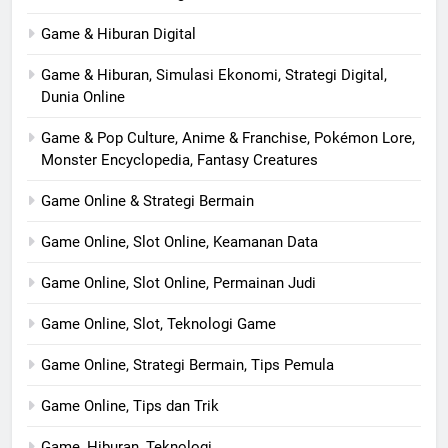
Game & Hiburan Digital
Game & Hiburan, Simulasi Ekonomi, Strategi Digital,
Dunia Online
Game & Pop Culture, Anime & Franchise, Pokémon Lore,
Monster Encyclopedia, Fantasy Creatures
Game Online & Strategi Bermain
Game Online, Slot Online, Keamanan Data
Game Online, Slot Online, Permainan Judi
Game Online, Slot, Teknologi Game
Game Online, Strategi Bermain, Tips Pemula
Game Online, Tips dan Trik
Game, Hiburan, Teknologi