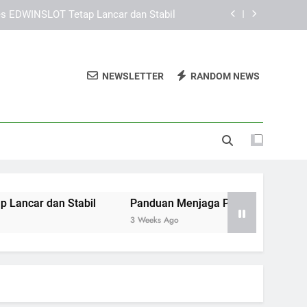
 EDWINSLOT Tetap Lancar dan Stabil
galaman Akses LEBAH4D Tetap Lancar
Layanan KAYA787 secara Lebih Efektif
NEWSLETTER
RANDOM NEWS
imuat secara Efektif dan Sistematis
ngan Fasilitas Modern Untuk Keluarga Anda.
 EDWINSLOT Tetap Lancar dan Stabil
galaman Akses LEBAH4D Tetap Lancar
Layanan KAYA787 secara Lebih Efektif
 Stabil
Panduan Menjaga Pengalaman Akses LEBAH4D
3 Weeks Ago