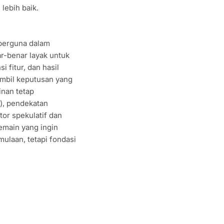
ebih baik.
 berguna dalam
r-benar layak untuk
 fitur, dan hasil
mbil keputusan yang
inan tetap
), pendekatan
tor spekulatif dan
emain yang ingin
ulaan, tetapi fondasi