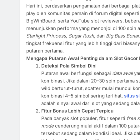
Hari ini, berdasarkan pengamatan dari berbagai pla
play oleh komunitas pemain di forum digital seperti
BigWinBoard, serta YouTube slot reviewers, bebe
menunjukkan performa yang menonjol di 100 spin a
Starlight Princess
,
Sugar Rush
, dan
Big Bass Bona
tingkat frekuensi fitur yang lebih tinggi dari biasa
putaran pertama.
Mengapa Putaran Awal Penting dalam Slot Gacor H
Deteksi Pola Simbol Dini
Putaran awal berfungsi sebagai
data awal
ya
kombinasi. Jika dalam 20–30 spin pertama su
wild berturut-turut, scatter mulai muncul kon
kombinasi 4–5 simbol sering terlihat,
situs s
adalah sinyal awal dari slot yang sedang dal
Fitur Bonus Lebih Cepat Terpicu
Pada banyak slot populer, fitur seperti
free s
mode
cenderung mulai aktif dalam 100 putar
tersebut sedang dalam kondisi ideal. Jika d