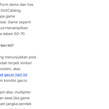
tform demo dan live
 SlotCatalog,
rapa game
wal. Game seperti
nza
menampilkan
nya dalam 50–70
ari Ini?
ng menunjukkan pola
dah terjadi simbol
sisten, atau
lot gacor hari ini
am kondisi gacor.
pin
atau
multiplier
an awal jika game
alam jangka pendek