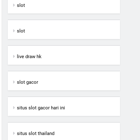
slot
slot
live draw hk
slot gacor
situs slot gacor hari ini
situs slot thailand