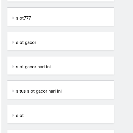
slot777
slot gacor
slot gacor hari ini
situs slot gacor hari ini
slot