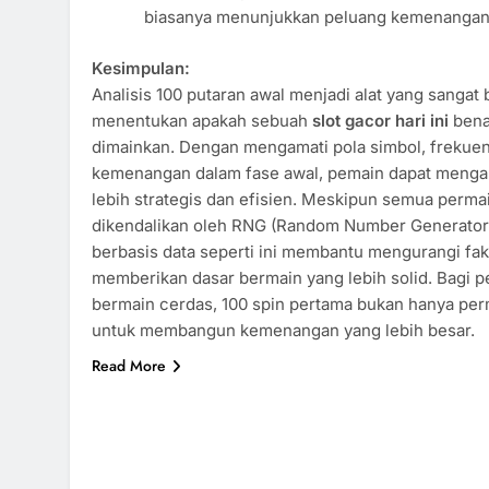
biasanya menunjukkan peluang kemenangan l
Kesimpulan:
Analisis 100 putaran awal menjadi alat yang sangat
menentukan apakah sebuah
slot gacor hari ini
bena
dimainkan. Dengan mengamati pola simbol, frekuensi
kemenangan dalam fase awal, pemain dapat menga
lebih strategis dan efisien. Meskipun semua perma
dikendalikan oleh RNG (Random Number Generator
berbasis data seperti ini membantu mengurangi fak
memberikan dasar bermain yang lebih solid. Bagi p
bermain cerdas, 100 spin pertama bukan hanya perm
untuk membangun kemenangan yang lebih besar.
Read More