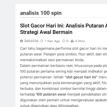
analisis 100 spin
Slot Gacor Hari Ini: Analisis Putaran
Strategi Awal Bermain
2d6603d
1 Year Ago
0
6 Mins
Cari tahu bagaimana performa slot gacor hari ini mel
putaran awal. Pelajari pola simbol, fitur aktif, dan st
memaksimalkan sesi permainan Anda.
Dalam permainan berbasis reel, khususnya pada pl
100 putaran pertama sering kali menjadi indikator p
potensi permainan. Istilah “
slot gacor hari ini
” mer
yang menunjukkan pola kemenangan yang aktif, fit
terbuka, dan kombinasi simbol bernilai tinggi dalam 
terhadap
100 putaran awal
menjadi pendekatan str
digunakan oleh pemain untuk mengevaluasi apakah
untuk dilanjutkan atau ditinggalkan.