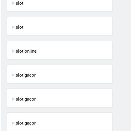
slot
slot
slot online
slot gacor
slot gacor
slot gacor