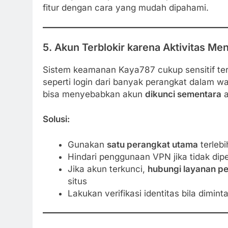
fitur dengan cara yang mudah dipahami.
5.
Akun Terblokir karena Aktivitas Me
Sistem keamanan Kaya787 cukup sensitif t
seperti login dari banyak perangkat dalam w
bisa menyebabkan akun
dikunci sementara
a
Solusi:
Gunakan
satu perangkat utama
terlebi
Hindari penggunaan VPN jika tidak dip
Jika akun terkunci,
hubungi layanan p
situs
Lakukan verifikasi identitas bila dim