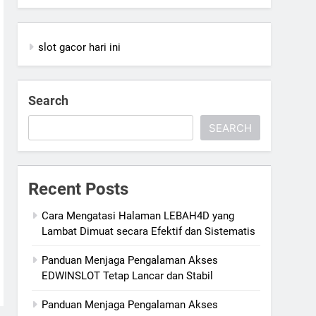
slot gacor hari ini
Search
SEARCH
Recent Posts
Cara Mengatasi Halaman LEBAH4D yang
Lambat Dimuat secara Efektif dan Sistematis
Panduan Menjaga Pengalaman Akses
EDWINSLOT Tetap Lancar dan Stabil
Panduan Menjaga Pengalaman Akses