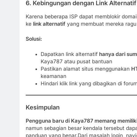
6.
Kebingungan dengan Link Alternatif
Karena beberapa ISP dapat memblokir doma
ke
link alternatif
yang membuat mereka ragu 
Solusi:
Dapatkan link alternatif
hanya dari sum
Kaya787 atau pusat bantuan
Pastikan alamat situs menggunakan
HT
keamanan
Hindari klik link yang dibagikan di for
Kesimpulan
Pengguna baru di Kaya787 memang memiliki t
namun sebagian besar kendala tersebut dapa
panduan yang benar.Dari masalah login, navig