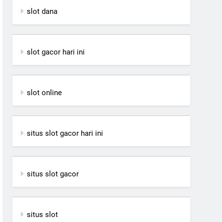
slot dana
slot gacor hari ini
slot online
situs slot gacor hari ini
situs slot gacor
situs slot