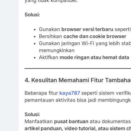
yang tidak kompatibel.
Solusi:
Gunakan
browser versi terbaru
seperti
Bersihkan
cache dan cookie browser
Gunakan jaringan Wi-Fi yang lebih stabil
memungkinkan
Aktifkan
mode ringan atau hemat data
4.
Kesulitan Memahami Fitur Tambaha
Beberapa fitur
kaya787
seperti sistem verifi
pemantauan aktivitas bisa jadi membingungk
Solusi:
Manfaatkan
pusat bantuan
atau dokumentasi 
artikel panduan, video tutorial, atau sistem c