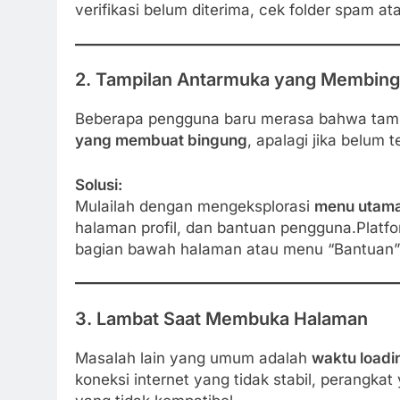
verifikasi belum diterima, cek folder spam at
2.
Tampilan Antarmuka yang Membin
Beberapa pengguna baru merasa bahwa tamp
yang membuat bingung
, apalagi jika belum 
Solusi:
Mulailah dengan mengeksplorasi
menu utama 
halaman profil, dan bantuan pengguna.Platfo
bagian bawah halaman atau menu “Bantuan”
3.
Lambat Saat Membuka Halaman
Masalah lain yang umum adalah
waktu loadi
koneksi internet yang tidak stabil, perangk