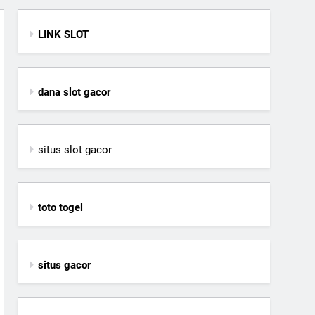
LINK SLOT
dana slot gacor
situs slot gacor
toto togel
situs gacor