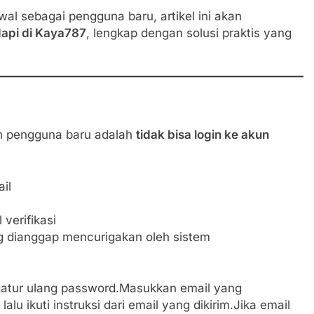
l sebagai pengguna baru, artikel ini akan
api di Kaya787
, lengkap dengan solusi praktis yang
eh pengguna baru adalah
tidak bisa login ke akun
il
verifikasi
ng dianggap mencurigakan oleh sistem
atur ulang password.Masukkan email yang
lu ikuti instruksi dari email yang dikirim.Jika email