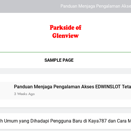
Panduan Menjaga Pengalaman Akses
Panduan Menjaga Pen
Panduan Menjelajahi 
kside Of Glenview
Cara Mengatasi Halaman LEBAH4D yang Lambat D
unian Nyaman Di Parkside Of Glenview. Lingkungan Tenang De
Panduan Menjaga Pengalaman Akses
SAMPLE PAGE
Panduan Menjaga Pen
Panduan Menjelajahi 
uan Menjaga Pengalaman Akses EDWINSLOT Tetap Lancar dan
s Ago
h Umum yang Dihadapi Pengguna Baru di Kaya787 dan Cara 