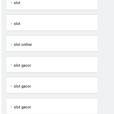
slot
slot
slot online
slot gacor
slot gacor
slot gacor