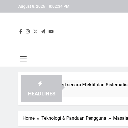
Skip
August 8, 2026
8:02:35 PM
to
content
Par
Temukan H
ng Lambat Dimuat secara Efektif dan Sistematis
Pand
3 Week
HEADLINES
Home
Teknologi & Panduan Pengguna
Masala