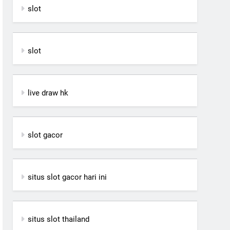
slot
slot
live draw hk
slot gacor
situs slot gacor hari ini
situs slot thailand