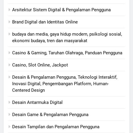
Arsitektur Sistem Digital & Pengalaman Pengguna
Brand Digital dan Identitas Online
budaya dan media, gaya hidup modern, psikologi sosial,
ekonomi budaya, tren dan masyarakat
Casino & Gaming, Taruhan Olahraga, Panduan Pengguna
Casino, Slot Online, Jackpot
Desain & Pengalaman Pengguna, Teknologi Interaktif,
Inovasi Digital, Pengembangan Platform, Human-
Centered Design
Desain Antarmuka Digital
Desain Game & Pengalaman Pengguna
Desain Tampilan dan Pengalaman Pengguna