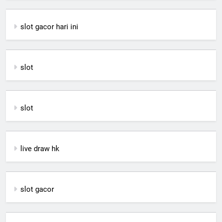
slot gacor hari ini
slot
slot
live draw hk
slot gacor