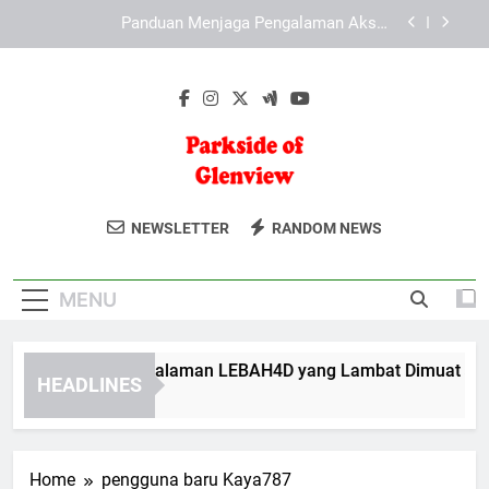
Skip
Panduan Menjaga Pengalaman Akses LEBAH4D
to
Tetap Lancar
content
Panduan Menjelajahi Layanan KAYA787 secara
Lebih Efektif
Cara Mengatasi Halaman LEBAH4D yang Lambat
Dimuat secara Efektif dan Sistematis
Panduan Menjaga Pengalaman Akses
EDWINSLOT Tetap Lancar dan Stabil
Parkside Of
Temukan Hunian Nyaman Di Parkside
Panduan Menjaga Pengalaman Akses LEBAH4D
NEWSLETTER
RANDOM NEWS
Tetap Lancar
Glenview
Of Glenview. Lingkungan Tenang
Panduan Menjelajahi Layanan KAYA787 secara
Dengan Fasilitas Modern Untuk Keluarga
Lebih Efektif
MENU
Anda.
ra Mengatasi Halaman LEBAH4D yang Lambat Dimuat secara E
HEADLINES
Weeks Ago
Home
pengguna baru Kaya787