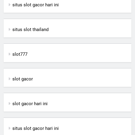
situs slot gacor hari ini
situs slot thailand
slot777
slot gacor
slot gacor hari ini
situs slot gacor hari ini