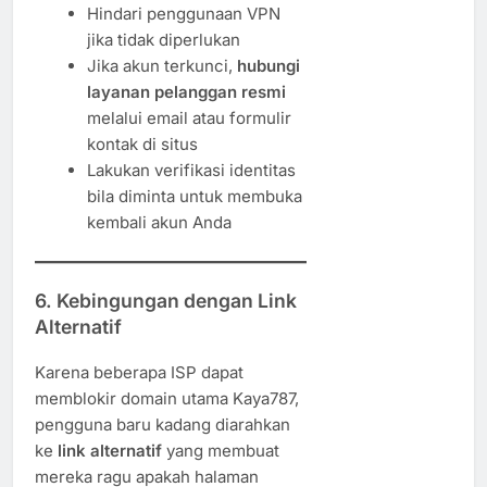
Hindari penggunaan VPN
jika tidak diperlukan
Jika akun terkunci,
hubungi
layanan pelanggan resmi
melalui email atau formulir
kontak di situs
Lakukan verifikasi identitas
bila diminta untuk membuka
kembali akun Anda
6.
Kebingungan dengan Link
Alternatif
Karena beberapa ISP dapat
memblokir domain utama Kaya787,
pengguna baru kadang diarahkan
ke
link alternatif
yang membuat
mereka ragu apakah halaman