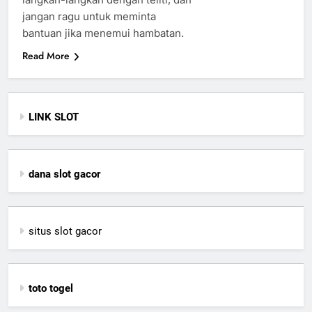
jangan ragu untuk meminta
bantuan jika menemui hambatan.
Read More
LINK SLOT
dana slot gacor
situs slot gacor
toto togel