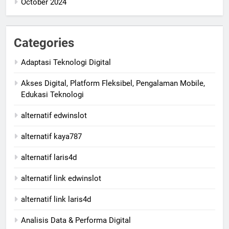
October 2024
Categories
Adaptasi Teknologi Digital
Akses Digital, Platform Fleksibel, Pengalaman Mobile,
Edukasi Teknologi
alternatif edwinslot
alternatif kaya787
alternatif laris4d
alternatif link edwinslot
alternatif link laris4d
Analisis Data & Performa Digital