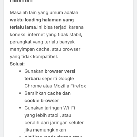
Masalah lain yang umum adalah
waktu loading halaman yang
terlalu lama
.Ini bisa terjadi karena
koneksi internet yang tidak stabil,
perangkat yang terlalu banyak
menyimpan cache, atau browser
yang tidak kompatibel.
Solusi:
Gunakan
browser versi
terbaru
seperti Google
Chrome atau Mozilla Firefox
Bersihkan
cache dan
cookie browser
Gunakan jaringan Wi-Fi
yang lebih stabil, atau
beralih dari jaringan seluler
jika memungkinkan