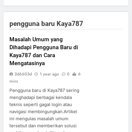
pengguna baru Kaya787
Masalah Umum yang
Dihadapi Pengguna Baru di
Kaya787 dan Cara
Mengatasinya
2d6603d
1 year ago
0
6
mins
Pengguna baru di Kaya787 sering
menghadapi berbagai kendala
teknis seperti gagal login atau
navigasi membingungkan.Artikel
ini mengulas masalah umum
tersebut dan memberikan solusi