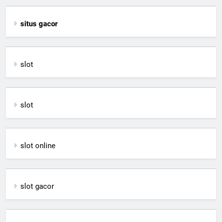
situs gacor
slot
slot
slot online
slot gacor