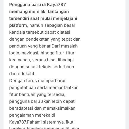
Pengguna baru di Kaya787
memang memiliki tantangan
tersendiri saat mulai menjelajahi
platform
, namun sebagian besar
kendala tersebut dapat diatasi
dengan pendekatan yang tepat dan
panduan yang benar.Dari masalah
login, navigasi, hingga fitur-fitur
keamanan, semua bisa dihadapi
dengan solusi teknis sederhana
dan edukatif.
Dengan terus memperbarui
pengetahuan serta memanfaatkan
fitur bantuan yang tersedia,
pengguna baru akan lebih cepat
beradaptasi dan memaksimalkan
pengalaman mereka di
Kaya787.Pahami sistemnya, ikuti
langkah-langkah dengan teliti, dan