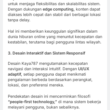
untuk menjaga fleksibilitas dan skalabilitas sistem.
Dengan dukungan
edge computing,
konten dapat
diakses lebih cepat dan stabil dari berbagai lokasi
tanpa delay.
Hal ini memberikan keunggulan signifikan dalam
dunia hiburan online yang menuntut kecepatan dan
kestabilan, terutama bagi pengguna lintas wilayah.
3.
Desain Interaktif dan Sistem Responsif
Desain Kaya787 mengutamakan kecepatan
navigasi dan interaksi intuitif. Dengan
UI/UX
adaptif,
setiap pengguna dapat menikmati
pengalaman berbeda berdasarkan perangkat,
lokasi, dan preferensi mereka.
Pendekatan desain ini mencerminkan filosofi
“people-first technology,”
di mana sistem bekerja
melayani pengguna, bukan sebaliknya.