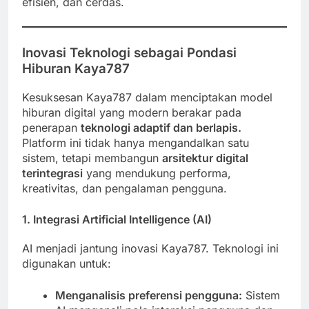
efisien, dan cerdas.
Inovasi Teknologi sebagai Pondasi
Hiburan Kaya787
Kesuksesan Kaya787 dalam menciptakan model
hiburan digital yang modern berakar pada
penerapan
teknologi adaptif dan berlapis.
Platform ini tidak hanya mengandalkan satu
sistem, tetapi membangun
arsitektur digital
terintegrasi
yang mendukung performa,
kreativitas, dan pengalaman pengguna.
1.
Integrasi Artificial Intelligence (AI)
AI menjadi jantung inovasi Kaya787. Teknologi ini
digunakan untuk:
Menganalisis preferensi pengguna:
Sistem