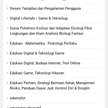
Desain Tampilan dan Pengalaman Pengguna
Digital Lifestyle / Game & Teknologi
Dunia Pokémon Evolusi dan Adaptasi Ekologi Fiksi
Lingkungan dan Alam Analisis Biologi Fantasi
Edukasi · Matematika · Psikologi Perilaku
Edukasi Digital & Teknologi Game
Edukasi Digital, Budaya Internet, Tren Online
Edukasi Game, Teknologi Hiburan
Edukasi Pemain, Strategi Bermain Sehat, Manajemen
Risiko, Panduan Dasar Judi, Kontrol Diri & Disiplin
edwinslot
edwinslot alternatif