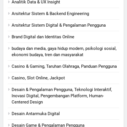
Analitik Data & UX Insight
Arsitektur Sistem & Backend Engineering
Arsitektur Sistem Digital & Pengalaman Pengguna
Brand Digital dan Identitas Online
budaya dan media, gaya hidup modern, psikologi sosial,
ekonomi budaya, tren dan masyarakat
Casino & Gaming, Taruhan Olahraga, Panduan Pengguna
Casino, Slot Online, Jackpot
Desain & Pengalaman Pengguna, Teknologi Interaktif,
Inovasi Digital, Pengembangan Platform, Human-
Centered Design
Desain Antarmuka Digital
Desain Game & Pengalaman Pengguna