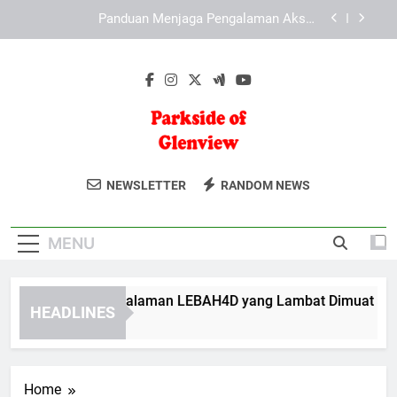
Skip
Panduan Menjaga Pengalaman Akses LEBAH4D
to
Tetap Lancar
content
Panduan Menjelajahi Layanan KAYA787 secara
Lebih Efektif
Cara Mengatasi Halaman LEBAH4D yang Lambat
Dimuat secara Efektif dan Sistematis
Panduan Menjaga Pengalaman Akses
EDWINSLOT Tetap Lancar dan Stabil
Parkside Of
Temukan Hunian Nyaman Di Parkside
Panduan Menjaga Pengalaman Akses LEBAH4D
NEWSLETTER
RANDOM NEWS
Tetap Lancar
Glenview
Of Glenview. Lingkungan Tenang
Panduan Menjelajahi Layanan KAYA787 secara
Dengan Fasilitas Modern Untuk Keluarga
Lebih Efektif
MENU
Anda.
ra Mengatasi Halaman LEBAH4D yang Lambat Dimuat secara Ef
HEADLINES
Weeks Ago
Home