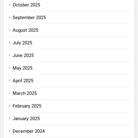
October 2025
September 2025
August 2025
July 2025
June 2025
May 2025
April 2025
March 2025
February 2025
January 2025
December 2024