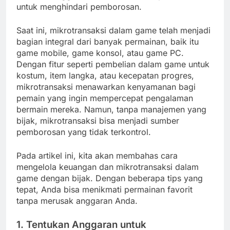
untuk menghindari pemborosan.
Saat ini, mikrotransaksi dalam game telah menjadi
bagian integral dari banyak permainan, baik itu
game mobile, game konsol, atau game PC.
Dengan fitur seperti pembelian dalam game untuk
kostum, item langka, atau kecepatan progres,
mikrotransaksi menawarkan kenyamanan bagi
pemain yang ingin mempercepat pengalaman
bermain mereka. Namun, tanpa manajemen yang
bijak, mikrotransaksi bisa menjadi sumber
pemborosan yang tidak terkontrol.
Pada artikel ini, kita akan membahas cara
mengelola keuangan dan mikrotransaksi dalam
game dengan bijak. Dengan beberapa tips yang
tepat, Anda bisa menikmati permainan favorit
tanpa merusak anggaran Anda.
1. Tentukan Anggaran untuk