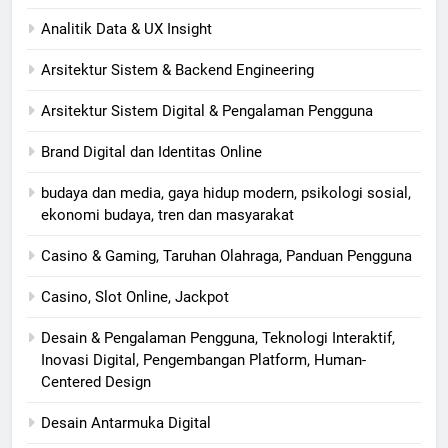
Analitik Data & UX Insight
Arsitektur Sistem & Backend Engineering
Arsitektur Sistem Digital & Pengalaman Pengguna
Brand Digital dan Identitas Online
budaya dan media, gaya hidup modern, psikologi sosial,
ekonomi budaya, tren dan masyarakat
Casino & Gaming, Taruhan Olahraga, Panduan Pengguna
Casino, Slot Online, Jackpot
Desain & Pengalaman Pengguna, Teknologi Interaktif,
Inovasi Digital, Pengembangan Platform, Human-
Centered Design
Desain Antarmuka Digital