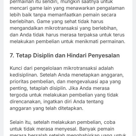
permainan itu sendiri, mungkin saatnya untuk
mencari game lain yang menawarkan pengalaman
lebih baik tanpa memanfaatkan pemain secara
berlebihan. Game yang sehat tidak harus
mengandalkan mikrotransaksi yang berlebihan,
dan Anda tidak harus merasa terpaksa untuk terus
melakukan pembelian untuk menikmati permainan.
7. Tetap Disiplin dan Hindari Penyesalan
Kunci dari pengelolaan mikrotransaksi adalah
kedisiplinan. Setelah Anda menetapkan anggaran,
prioritas pembelian, dan mengevaluasi apa yang
penting, tetaplah disiplin. Jika Anda merasa
tergoda untuk melakukan pembelian yang tidak
direncanakan, ingatkan diri Anda tentang
anggaran yang telah ditetapkan.
Selain itu, setelah melakukan pembelian, coba
untuk tidak merasa menyesal. Banyak pemain
merasa bersalah setelah menghabiskan uang untuk