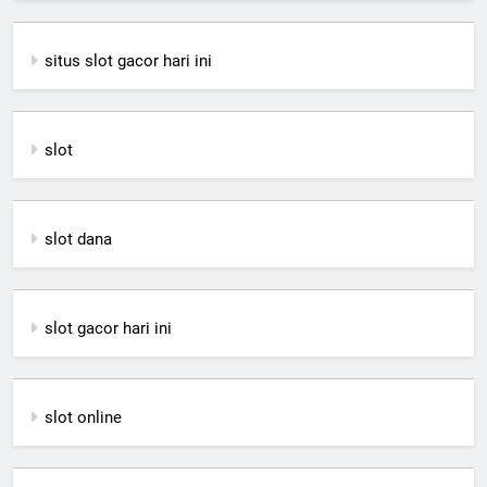
situs slot gacor hari ini
slot
slot dana
slot gacor hari ini
slot online