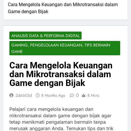
Cara Mengelola Keuangan dan Mikrotransaksi dalam
Game dengan Bijak
ANALISIS DATA & PERFORMA DIGITAL
GAMING, PENGELOLAAN KEUANGAN, TIPS BERMAIN
GAME
Cara Mengelola Keuangan
dan Mikrotransaksi dalam
Game dengan Bijak
0
2d6603d
8 Months Ago
8 Mins
Pelajari cara mengelola keuangan dan
mikrotransaksi dalam game dengan bijak agar
tetap menikmati pengalaman bermain tanpa
merusak anggaran Anda. Temukan tips dan trik