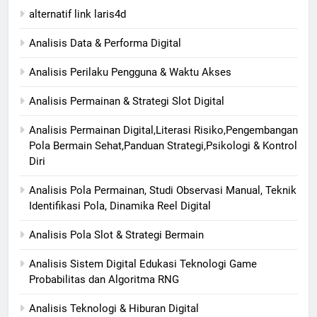
alternatif link laris4d
Analisis Data & Performa Digital
Analisis Perilaku Pengguna & Waktu Akses
Analisis Permainan & Strategi Slot Digital
Analisis Permainan Digital,Literasi Risiko,Pengembangan
Pola Bermain Sehat,Panduan Strategi,Psikologi & Kontrol
Diri
Analisis Pola Permainan, Studi Observasi Manual, Teknik
Identifikasi Pola, Dinamika Reel Digital
Analisis Pola Slot & Strategi Bermain
Analisis Sistem Digital Edukasi Teknologi Game
Probabilitas dan Algoritma RNG
Analisis Teknologi & Hiburan Digital