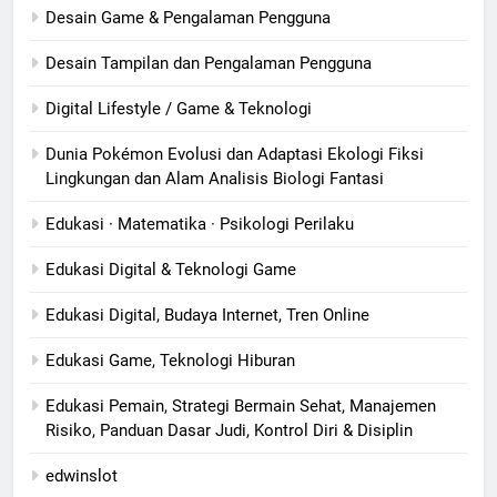
Desain Game & Pengalaman Pengguna
Desain Tampilan dan Pengalaman Pengguna
Digital Lifestyle / Game & Teknologi
Dunia Pokémon Evolusi dan Adaptasi Ekologi Fiksi
Lingkungan dan Alam Analisis Biologi Fantasi
Edukasi · Matematika · Psikologi Perilaku
Edukasi Digital & Teknologi Game
Edukasi Digital, Budaya Internet, Tren Online
Edukasi Game, Teknologi Hiburan
Edukasi Pemain, Strategi Bermain Sehat, Manajemen
Risiko, Panduan Dasar Judi, Kontrol Diri & Disiplin
edwinslot