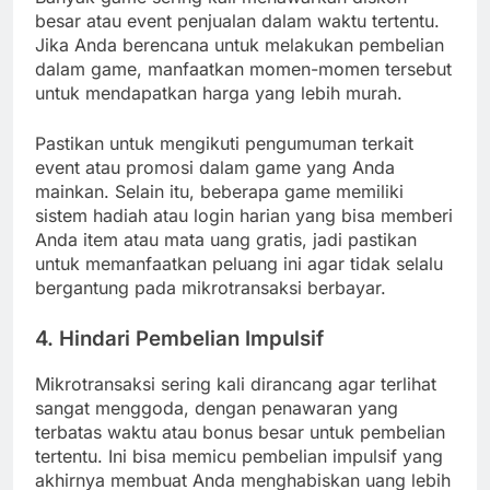
besar atau event penjualan dalam waktu tertentu.
Jika Anda berencana untuk melakukan pembelian
dalam game, manfaatkan momen-momen tersebut
untuk mendapatkan harga yang lebih murah.
Pastikan untuk mengikuti pengumuman terkait
event atau promosi dalam game yang Anda
mainkan. Selain itu, beberapa game memiliki
sistem hadiah atau login harian yang bisa memberi
Anda item atau mata uang gratis, jadi pastikan
untuk memanfaatkan peluang ini agar tidak selalu
bergantung pada mikrotransaksi berbayar.
4. Hindari Pembelian Impulsif
Mikrotransaksi sering kali dirancang agar terlihat
sangat menggoda, dengan penawaran yang
terbatas waktu atau bonus besar untuk pembelian
tertentu. Ini bisa memicu pembelian impulsif yang
akhirnya membuat Anda menghabiskan uang lebih