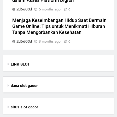
dalam Akses Platform Digital
2d6603d
5 months ago
0
Menjaga Keseimbangan Hidup Saat Bermain
Game Online: Tips untuk Menikmati Hiburan
Tanpa Mengorbankan Kesehatan
2d6603d
8 months ago
0
LINK SLOT
dana slot gacor
situs slot gacor