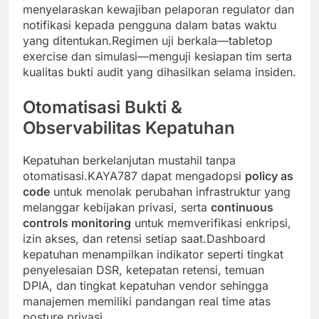
menyelaraskan kewajiban pelaporan regulator dan
notifikasi kepada pengguna dalam batas waktu
yang ditentukan.Regimen uji berkala—tabletop
exercise dan simulasi—menguji kesiapan tim serta
kualitas bukti audit yang dihasilkan selama insiden.
Otomatisasi Bukti &
Observabilitas Kepatuhan
Kepatuhan berkelanjutan mustahil tanpa
otomatisasi.KAYA787 dapat mengadopsi
policy as
code
untuk menolak perubahan infrastruktur yang
melanggar kebijakan privasi, serta
continuous
controls monitoring
untuk memverifikasi enkripsi,
izin akses, dan retensi setiap saat.Dashboard
kepatuhan menampilkan indikator seperti tingkat
penyelesaian DSR, ketepatan retensi, temuan
DPIA, dan tingkat kepatuhan vendor sehingga
manajemen memiliki pandangan real time atas
posture privasi.