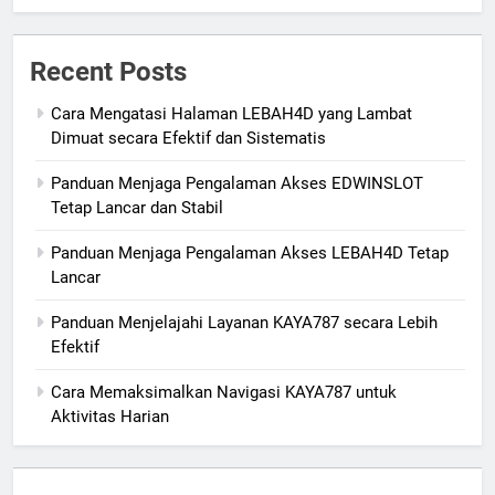
Recent Posts
Cara Mengatasi Halaman LEBAH4D yang Lambat
Dimuat secara Efektif dan Sistematis
Panduan Menjaga Pengalaman Akses EDWINSLOT
Tetap Lancar dan Stabil
Panduan Menjaga Pengalaman Akses LEBAH4D Tetap
Lancar
Panduan Menjelajahi Layanan KAYA787 secara Lebih
Efektif
Cara Memaksimalkan Navigasi KAYA787 untuk
Aktivitas Harian