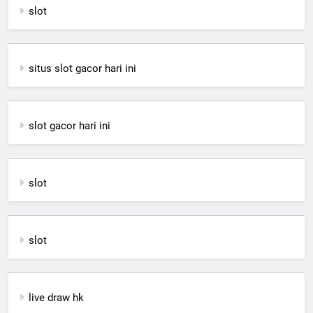
slot
situs slot gacor hari ini
slot gacor hari ini
slot
slot
live draw hk