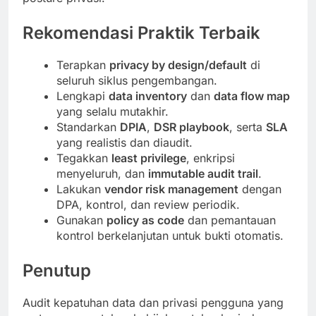
Rekomendasi Praktik Terbaik
Terapkan
privacy by design/default
di
seluruh siklus pengembangan.
Lengkapi
data inventory
dan
data flow map
yang selalu mutakhir.
Standarkan
DPIA
,
DSR playbook
, serta
SLA
yang realistis dan diaudit.
Tegakkan
least privilege
, enkripsi
menyeluruh, dan
immutable audit trail
.
Lakukan
vendor risk management
dengan
DPA, kontrol, dan review periodik.
Gunakan
policy as code
dan pemantauan
kontrol berkelanjutan untuk bukti otomatis.
Penutup
Audit kepatuhan data dan privasi pengguna yang