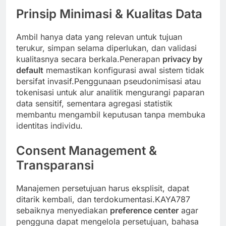
Prinsip Minimasi & Kualitas Data
Ambil hanya data yang relevan untuk tujuan
terukur, simpan selama diperlukan, dan validasi
kualitasnya secara berkala.Penerapan
privacy by
default
memastikan konfigurasi awal sistem tidak
bersifat invasif.Penggunaan pseudonimisasi atau
tokenisasi untuk alur analitik mengurangi paparan
data sensitif, sementara agregasi statistik
membantu mengambil keputusan tanpa membuka
identitas individu.
Consent Management &
Transparansi
Manajemen persetujuan harus eksplisit, dapat
ditarik kembali, dan terdokumentasi.KAYA787
sebaiknya menyediakan
preference center
agar
pengguna dapat mengelola persetujuan, bahasa