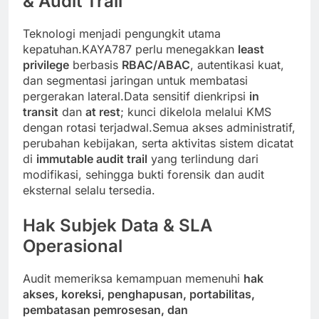
& Audit Trail
Teknologi menjadi pengungkit utama
kepatuhan.KAYA787 perlu menegakkan
least
privilege
berbasis
RBAC/ABAC
, autentikasi kuat,
dan segmentasi jaringan untuk membatasi
pergerakan lateral.Data sensitif dienkripsi
in
transit
dan
at rest
; kunci dikelola melalui KMS
dengan rotasi terjadwal.Semua akses administratif,
perubahan kebijakan, serta aktivitas sistem dicatat
di
immutable audit trail
yang terlindung dari
modifikasi, sehingga bukti forensik dan audit
eksternal selalu tersedia.
Hak Subjek Data & SLA
Operasional
Audit memeriksa kemampuan memenuhi
hak
akses, koreksi, penghapusan, portabilitas,
pembatasan pemrosesan, dan