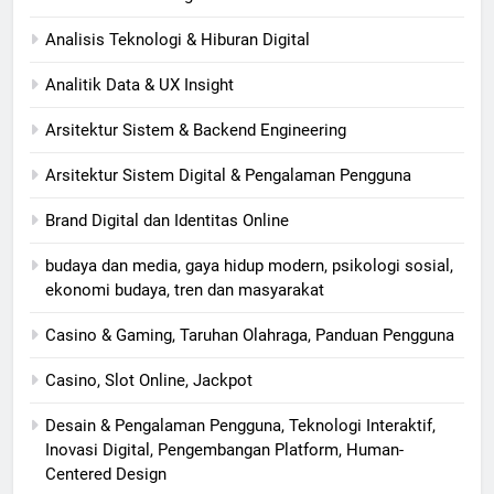
Analisis Teknologi & Hiburan Digital
Analitik Data & UX Insight
Arsitektur Sistem & Backend Engineering
Arsitektur Sistem Digital & Pengalaman Pengguna
Brand Digital dan Identitas Online
budaya dan media, gaya hidup modern, psikologi sosial,
ekonomi budaya, tren dan masyarakat
Casino & Gaming, Taruhan Olahraga, Panduan Pengguna
Casino, Slot Online, Jackpot
Desain & Pengalaman Pengguna, Teknologi Interaktif,
Inovasi Digital, Pengembangan Platform, Human-
Centered Design