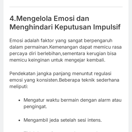
4.Mengelola Emosi dan
Menghindari Keputusan Impulsif
Emosi adalah faktor yang sangat berpengaruh
dalam permainan.Kemenangan dapat memicu rasa
percaya diri berlebihan,sementara kerugian bisa
memicu keinginan untuk mengejar kembali.
Pendekatan jangka panjang menuntut regulasi
emosi yang konsisten.Beberapa teknik sederhana
meliputi:
Mengatur waktu bermain dengan alarm atau
pengingat.
Mengambil jeda setelah sesi intens.