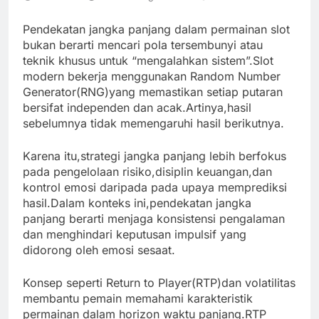
Pendekatan jangka panjang dalam permainan slot
bukan berarti mencari pola tersembunyi atau
teknik khusus untuk “mengalahkan sistem”.Slot
modern bekerja menggunakan Random Number
Generator(RNG)yang memastikan setiap putaran
bersifat independen dan acak.Artinya,hasil
sebelumnya tidak memengaruhi hasil berikutnya.
Karena itu,strategi jangka panjang lebih berfokus
pada pengelolaan risiko,disiplin keuangan,dan
kontrol emosi daripada pada upaya memprediksi
hasil.Dalam konteks ini,pendekatan jangka
panjang berarti menjaga konsistensi pengalaman
dan menghindari keputusan impulsif yang
didorong oleh emosi sesaat.
Konsep seperti Return to Player(RTP)dan volatilitas
membantu pemain memahami karakteristik
permainan dalam horizon waktu panjang.RTP