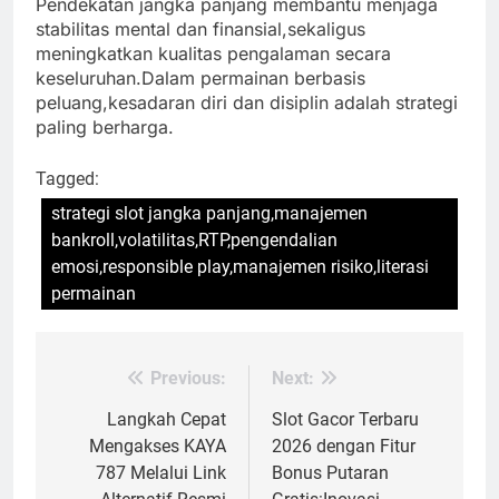
Pendekatan jangka panjang membantu menjaga
stabilitas mental dan finansial,sekaligus
meningkatkan kualitas pengalaman secara
keseluruhan.Dalam permainan berbasis
peluang,kesadaran diri dan disiplin adalah strategi
paling berharga.
Tagged:
strategi slot jangka panjang,manajemen
bankroll,volatilitas,RTP,pengendalian
emosi,responsible play,manajemen risiko,literasi
permainan
Previous:
Next:
Post
navigation
Langkah Cepat
Slot Gacor Terbaru
Mengakses KAYA
2026 dengan Fitur
787 Melalui Link
Bonus Putaran