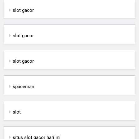
slot gacor
slot gacor
slot gacor
spaceman
slot
situs slot gacor hari ini