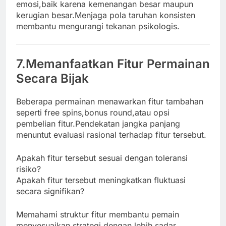
emosi,baik karena kemenangan besar maupun
kerugian besar.Menjaga pola taruhan konsisten
membantu mengurangi tekanan psikologis.
7.Memanfaatkan Fitur Permainan
Secara Bijak
Beberapa permainan menawarkan fitur tambahan
seperti free spins,bonus round,atau opsi
pembelian fitur.Pendekatan jangka panjang
menuntut evaluasi rasional terhadap fitur tersebut.
Apakah fitur tersebut sesuai dengan toleransi
risiko?
Apakah fitur tersebut meningkatkan fluktuasi
secara signifikan?
Memahami struktur fitur membantu pemain
menyesuaikan strategi dengan lebih sadar.