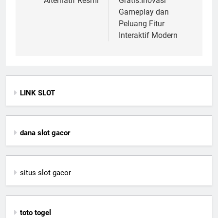
Alternatif Resmi
Gratis:Inovasi
Gameplay dan
Peluang Fitur
Interaktif Modern
LINK SLOT
dana slot gacor
situs slot gacor
toto togel