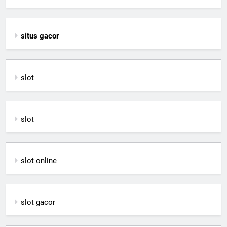
situs gacor
slot
slot
slot online
slot gacor