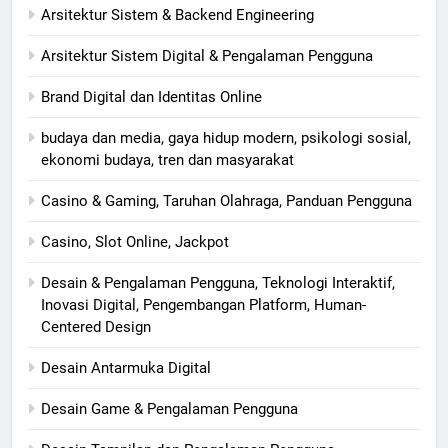
Arsitektur Sistem & Backend Engineering
Arsitektur Sistem Digital & Pengalaman Pengguna
Brand Digital dan Identitas Online
budaya dan media, gaya hidup modern, psikologi sosial,
ekonomi budaya, tren dan masyarakat
Casino & Gaming, Taruhan Olahraga, Panduan Pengguna
Casino, Slot Online, Jackpot
Desain & Pengalaman Pengguna, Teknologi Interaktif,
Inovasi Digital, Pengembangan Platform, Human-
Centered Design
Desain Antarmuka Digital
Desain Game & Pengalaman Pengguna