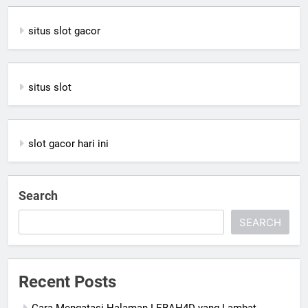
situs slot gacor
situs slot
slot gacor hari ini
Search
SEARCH
Recent Posts
Cara Mengatasi Halaman LEBAH4D yang Lambat