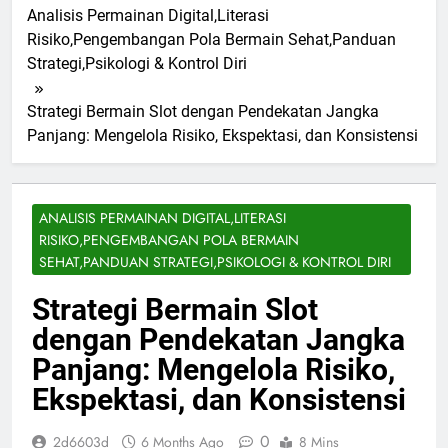
Analisis Permainan Digital,Literasi
Risiko,Pengembangan Pola Bermain Sehat,Panduan
Strategi,Psikologi & Kontrol Diri
Strategi Bermain Slot dengan Pendekatan Jangka
Panjang: Mengelola Risiko, Ekspektasi, dan Konsistensi
ANALISIS PERMAINAN DIGITAL,LITERASI
RISIKO,PENGEMBANGAN POLA BERMAIN
SEHAT,PANDUAN STRATEGI,PSIKOLOGI & KONTROL DIRI
Strategi Bermain Slot
dengan Pendekatan Jangka
Panjang: Mengelola Risiko,
Ekspektasi, dan Konsistensi
0
2d6603d
6 Months Ago
8 Mins