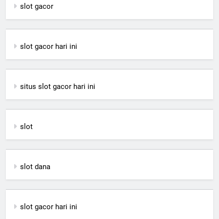
slot gacor
slot gacor hari ini
situs slot gacor hari ini
slot
slot dana
slot gacor hari ini