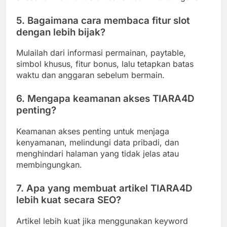
5. Bagaimana cara membaca fitur slot
dengan lebih bijak?
Mulailah dari informasi permainan, paytable,
simbol khusus, fitur bonus, lalu tetapkan batas
waktu dan anggaran sebelum bermain.
6. Mengapa keamanan akses TIARA4D
penting?
Keamanan akses penting untuk menjaga
kenyamanan, melindungi data pribadi, dan
menghindari halaman yang tidak jelas atau
membingungkan.
7. Apa yang membuat artikel TIARA4D
lebih kuat secara SEO?
Artikel lebih kuat jika menggunakan keyword