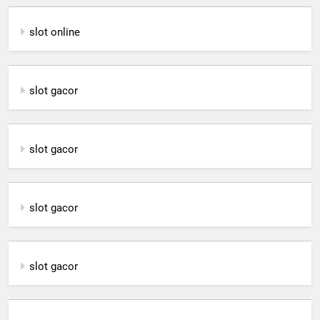
slot online
slot gacor
slot gacor
slot gacor
slot gacor