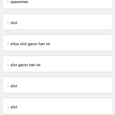
spaceman
slot
situs slot gacor hari ini
slot gacor hari ini
slot
slot