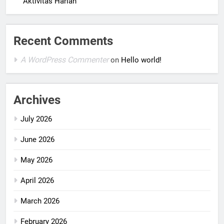
Aktivitas Harian
Recent Comments
A WordPress Commenter
on
Hello world!
Archives
July 2026
June 2026
May 2026
April 2026
March 2026
February 2026