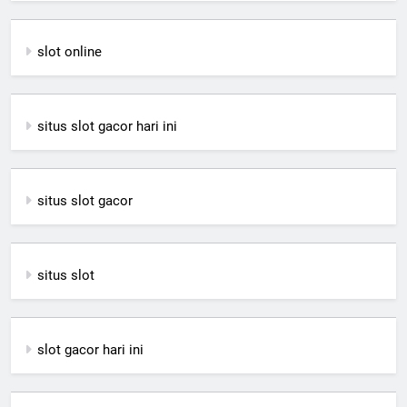
slot online
situs slot gacor hari ini
situs slot gacor
situs slot
slot gacor hari ini