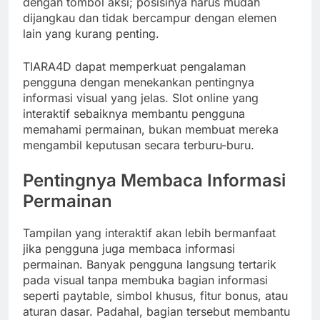
dengan tombol aksi; posisinya harus mudah
dijangkau dan tidak bercampur dengan elemen
lain yang kurang penting.
TIARA4D dapat memperkuat pengalaman
pengguna dengan menekankan pentingnya
informasi visual yang jelas. Slot online yang
interaktif sebaiknya membantu pengguna
memahami permainan, bukan membuat mereka
mengambil keputusan secara terburu-buru.
Pentingnya Membaca Informasi
Permainan
Tampilan yang interaktif akan lebih bermanfaat
jika pengguna juga membaca informasi
permainan. Banyak pengguna langsung tertarik
pada visual tanpa membuka bagian informasi
seperti paytable, simbol khusus, fitur bonus, atau
aturan dasar. Padahal, bagian tersebut membantu