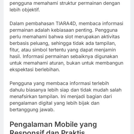
pengguna memahami struktur permainan dengan
lebih objektif.
Dalam pembahasan TIARA4D, membaca informasi
permainan adalah kebiasaan penting. Pengguna
perlu memahami bahwa slot merupakan aktivitas
berbasis peluang, sehingga tidak ada tampilan,
fitur, atau simbol tertentu yang dapat menjamin
hasil. Informasi permainan sebaiknya digunakan
untuk memahami aturan, bukan untuk membangun
ekspektasi berlebihan.
Pengguna yang membaca informasi terlebih
dahulu biasanya lebih siap dan tidak mudah salah
menafsirkan tampilan. Ini menjadi bagian dari
pengalaman digital yang lebih bijak dan
bertanggung jawab.
Pengalaman Mobile yang
Responsif dan Praktis