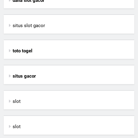
dana slot gacor
situs slot gacor
toto togel
situs gacor
slot
slot