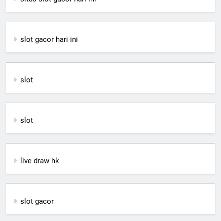
slot gacor hari ini
slot
slot
live draw hk
slot gacor