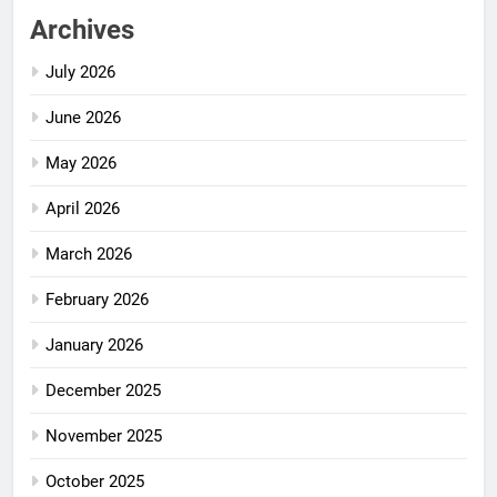
Archives
July 2026
June 2026
May 2026
April 2026
March 2026
February 2026
January 2026
December 2025
November 2025
October 2025