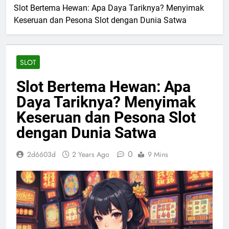
Slot Bertema Hewan: Apa Daya Tariknya? Menyimak
Keseruan dan Pesona Slot dengan Dunia Satwa
SLOT
Slot Bertema Hewan: Apa
Daya Tariknya? Menyimak
Keseruan dan Pesona Slot
dengan Dunia Satwa
0
2d6603d
2 Years Ago
9 Mins