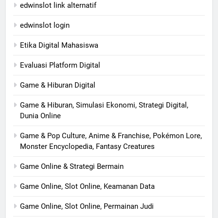
edwinslot link alternatif
edwinslot login
Etika Digital Mahasiswa
Evaluasi Platform Digital
Game & Hiburan Digital
Game & Hiburan, Simulasi Ekonomi, Strategi Digital,
Dunia Online
Game & Pop Culture, Anime & Franchise, Pokémon Lore,
Monster Encyclopedia, Fantasy Creatures
Game Online & Strategi Bermain
Game Online, Slot Online, Keamanan Data
Game Online, Slot Online, Permainan Judi