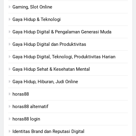
Gaming, Slot Online
Gaya Hidup & Teknologi
Gaya Hidup Digital & Pengalaman Generasi Muda
Gaya Hidup Digital dan Produktivitas
Gaya Hidup Digital, Teknologi, Produktivitas Harian
Gaya Hidup Sehat & Kesehatan Mental
Gaya Hidup, Hiburan, Judi Online
horas88
horas88 alternatif
horas88 login
Identitas Brand dan Reputasi Digital