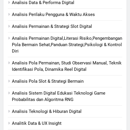
Analisis Data & Performa Digital
Analisis Perilaku Pengguna & Waktu Akses
Analisis Permainan & Strategi Slot Digital
Analisis Permainan Digital,Literasi Risiko,Pengembangan
Pola Bermain Sehat,Panduan Strategi,Psikologi & Kontrol
Diri
Analisis Pola Permainan, Studi Observasi Manual, Teknik
Identifikasi Pola, Dinamika Reel Digital
Analisis Pola Slot & Strategi Bermain
Analisis Sistem Digital Edukasi Teknologi Game
Probabilitas dan Algoritma RNG
Analisis Teknologi & Hiburan Digital
Analitik Data & UX Insight