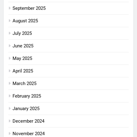
September 2025
August 2025
July 2025
June 2025
May 2025
April 2025
March 2025
February 2025
January 2025
December 2024
November 2024