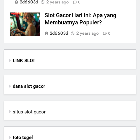
2d6603d
2 years ago
0
Slot Gacor Hari Ini: Apa yang
Membuatnya Populer?
2d6603d
2 years ago
0
LINK SLOT
dana slot gacor
situs slot gacor
toto togel