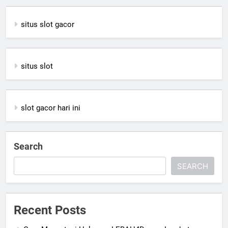
situs slot gacor
situs slot
slot gacor hari ini
Search
SEARCH
Recent Posts