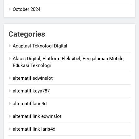
October 2024
Categories
Adaptasi Teknologi Digital
Akses Digital, Platform Fleksibel, Pengalaman Mobile,
Edukasi Teknologi
alternatif edwinslot
alternatif kaya787
alternatif laris4d
alternatif link edwinslot
alternatif link laris4d