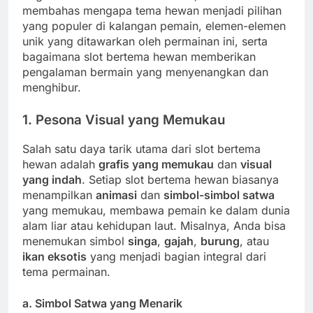
membahas mengapa tema hewan menjadi pilihan
yang populer di kalangan pemain, elemen-elemen
unik yang ditawarkan oleh permainan ini, serta
bagaimana slot bertema hewan memberikan
pengalaman bermain yang menyenangkan dan
menghibur.
1.
Pesona Visual yang Memukau
Salah satu daya tarik utama dari slot bertema
hewan adalah
grafis yang memukau
dan
visual
yang indah
. Setiap slot bertema hewan biasanya
menampilkan
animasi
dan
simbol-simbol satwa
yang memukau, membawa pemain ke dalam dunia
alam liar atau kehidupan laut. Misalnya, Anda bisa
menemukan simbol
singa
,
gajah
,
burung
, atau
ikan eksotis
yang menjadi bagian integral dari
tema permainan.
a.
Simbol Satwa yang Menarik