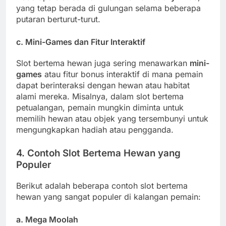
yang tetap berada di gulungan selama beberapa
putaran berturut-turut.
c.
Mini-Games dan Fitur Interaktif
Slot bertema hewan juga sering menawarkan
mini-
games
atau fitur bonus interaktif di mana pemain
dapat berinteraksi dengan hewan atau habitat
alami mereka. Misalnya, dalam slot bertema
petualangan, pemain mungkin diminta untuk
memilih hewan atau objek yang tersembunyi untuk
mengungkapkan hadiah atau pengganda.
4.
Contoh Slot Bertema Hewan yang
Populer
Berikut adalah beberapa contoh slot bertema
hewan yang sangat populer di kalangan pemain:
a.
Mega Moolah