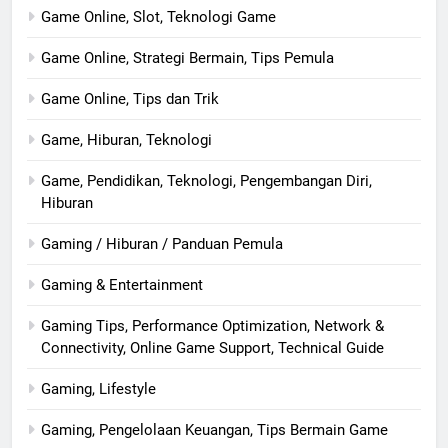
Game Online, Slot, Teknologi Game
Game Online, Strategi Bermain, Tips Pemula
Game Online, Tips dan Trik
Game, Hiburan, Teknologi
Game, Pendidikan, Teknologi, Pengembangan Diri,
Hiburan
Gaming / Hiburan / Panduan Pemula
Gaming & Entertainment
Gaming Tips, Performance Optimization, Network &
Connectivity, Online Game Support, Technical Guide
Gaming, Lifestyle
Gaming, Pengelolaan Keuangan, Tips Bermain Game