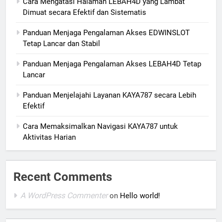
Cara Mengatasi Halaman LEBAH4D yang Lambat
Dimuat secara Efektif dan Sistematis
Panduan Menjaga Pengalaman Akses EDWINSLOT
Tetap Lancar dan Stabil
Panduan Menjaga Pengalaman Akses LEBAH4D Tetap
Lancar
Panduan Menjelajahi Layanan KAYA787 secara Lebih
Efektif
Cara Memaksimalkan Navigasi KAYA787 untuk
Aktivitas Harian
Recent Comments
A WordPress Commenter
on
Hello world!