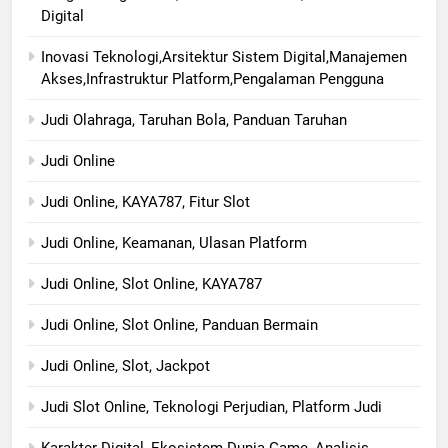
Digital
Inovasi Teknologi,Arsitektur Sistem Digital,Manajemen
Akses,Infrastruktur Platform,Pengalaman Pengguna
Judi Olahraga, Taruhan Bola, Panduan Taruhan
Judi Online
Judi Online, KAYA787, Fitur Slot
Judi Online, Keamanan, Ulasan Platform
Judi Online, Slot Online, KAYA787
Judi Online, Slot Online, Panduan Bermain
Judi Online, Slot, Jackpot
Judi Slot Online, Teknologi Perjudian, Platform Judi
Karakter Digital, Ekosistem Dunia Game, Analisis