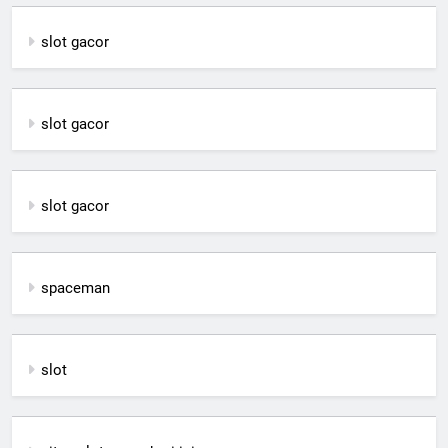
slot gacor
slot gacor
slot gacor
spaceman
slot