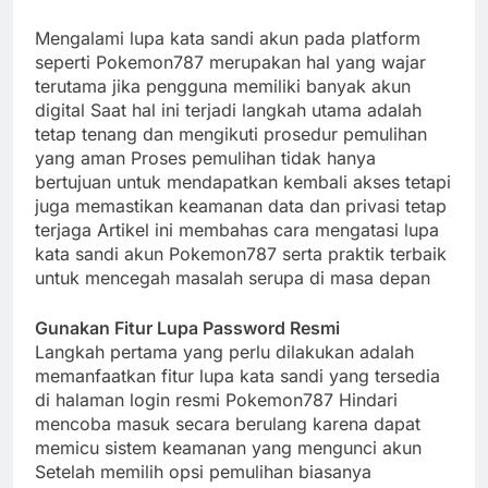
Mengalami lupa kata sandi akun pada platform
seperti Pokemon787 merupakan hal yang wajar
terutama jika pengguna memiliki banyak akun
digital Saat hal ini terjadi langkah utama adalah
tetap tenang dan mengikuti prosedur pemulihan
yang aman Proses pemulihan tidak hanya
bertujuan untuk mendapatkan kembali akses tetapi
juga memastikan keamanan data dan privasi tetap
terjaga Artikel ini membahas cara mengatasi lupa
kata sandi akun Pokemon787 serta praktik terbaik
untuk mencegah masalah serupa di masa depan
Gunakan Fitur Lupa Password Resmi
Langkah pertama yang perlu dilakukan adalah
memanfaatkan fitur lupa kata sandi yang tersedia
di halaman login resmi Pokemon787 Hindari
mencoba masuk secara berulang karena dapat
memicu sistem keamanan yang mengunci akun
Setelah memilih opsi pemulihan biasanya