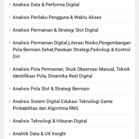
Analisis Data & Performa Digital
Analisis Perilaku Pengguna & Waktu Akses
Analisis Permainan & Strategi Slot Digital
Analisis Permainan Digital,Literasi Risiko,Pengembangan
Pola Bermain Sehat,Panduan Strategi,Psikologi & Kontrol
Diri
Analisis Pola Permainan, Studi Observasi Manual, Teknik
Identifikasi Pola, Dinamika Reel Digital
Analisis Pola Slot & Strategi Bermain
Analisis Sistem Digital Edukasi Teknologi Game
Probabilitas dan Algoritma RNG
Analisis Teknologi & Hiburan Digital
Analitik Data & UX Insight