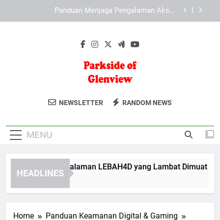
Skip
Panduan Menjaga Pengalaman Akses LEBAH4D
to
Tetap Lancar
content
Panduan Menjelajahi Layanan KAYA787 secara
Lebih Efektif
Cara Mengatasi Halaman LEBAH4D yang Lambat
Dimuat secara Efektif dan Sistematis
Panduan Menjaga Pengalaman Akses
EDWINSLOT Tetap Lancar dan Stabil
Parkside Of
Temukan Hunian Nyaman Di Parkside
Panduan Menjaga Pengalaman Akses LEBAH4D
NEWSLETTER
RANDOM NEWS
Tetap Lancar
Glenview
Of Glenview. Lingkungan Tenang
Panduan Menjelajahi Layanan KAYA787 secara
Dengan Fasilitas Modern Untuk Keluarga
Lebih Efektif
MENU
Anda.
ra Mengatasi Halaman LEBAH4D yang Lambat Dimuat secara E
HEADLINES
Weeks Ago
Home
Panduan Keamanan Digital & Gaming