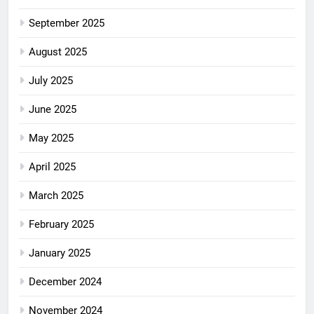
September 2025
August 2025
July 2025
June 2025
May 2025
April 2025
March 2025
February 2025
January 2025
December 2024
November 2024