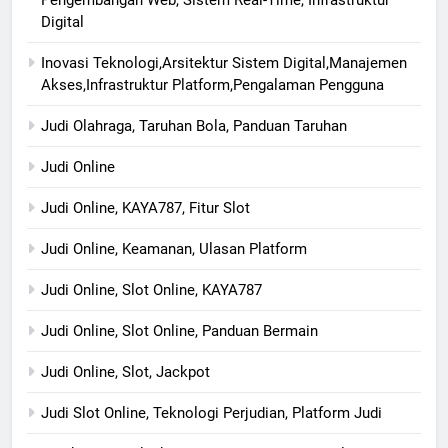
Digital
Inovasi Teknologi,Arsitektur Sistem Digital,Manajemen
Akses,Infrastruktur Platform,Pengalaman Pengguna
Judi Olahraga, Taruhan Bola, Panduan Taruhan
Judi Online
Judi Online, KAYA787, Fitur Slot
Judi Online, Keamanan, Ulasan Platform
Judi Online, Slot Online, KAYA787
Judi Online, Slot Online, Panduan Bermain
Judi Online, Slot, Jackpot
Judi Slot Online, Teknologi Perjudian, Platform Judi