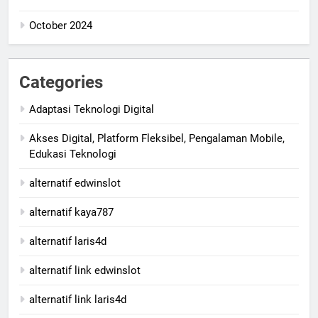
October 2024
Categories
Adaptasi Teknologi Digital
Akses Digital, Platform Fleksibel, Pengalaman Mobile,
Edukasi Teknologi
alternatif edwinslot
alternatif kaya787
alternatif laris4d
alternatif link edwinslot
alternatif link laris4d