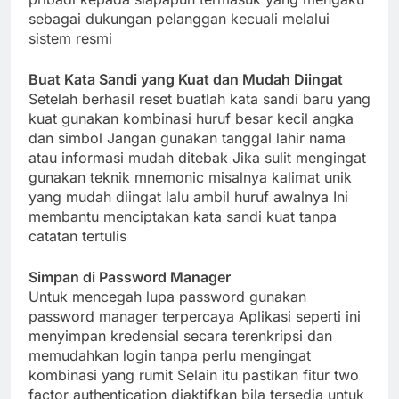
sebagai dukungan pelanggan kecuali melalui
sistem resmi
Buat Kata Sandi yang Kuat dan Mudah Diingat
Setelah berhasil reset buatlah kata sandi baru yang
kuat gunakan kombinasi huruf besar kecil angka
dan simbol Jangan gunakan tanggal lahir nama
atau informasi mudah ditebak Jika sulit mengingat
gunakan teknik mnemonic misalnya kalimat unik
yang mudah diingat lalu ambil huruf awalnya Ini
membantu menciptakan kata sandi kuat tanpa
catatan tertulis
Simpan di Password Manager
Untuk mencegah lupa password gunakan
password manager terpercaya Aplikasi seperti ini
menyimpan kredensial secara terenkripsi dan
memudahkan login tanpa perlu mengingat
kombinasi yang rumit Selain itu pastikan fitur two
factor authentication diaktifkan bila tersedia untuk