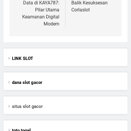
Data di KAYA787:
Balik Kesuksesan
Pilar Utama
Corlaslot
Keamanan Digital
Modern
LINK SLOT
dana slot gacor
situs slot gacor
toto togel