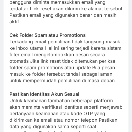
pengguna diminta memasukkan email yang
terdaftar Link reset akan dikirim ke alamat tersebut
Pastikan email yang digunakan benar dan masih
aktif
Cek Folder Spam atau Promotions
Terkadang email pemulihan tidak langsung masuk
ke inbox utama Hal ini sering terjadi karena sistem
filter email mengelompokkan pesan secara
otomatis Jika link reset tidak ditemukan periksa
folder spam promotions atau update Bila pesan
masuk ke folder tersebut tandai sebagai aman
untuk mempermudah pemulihan di masa depan
Pastikan Identitas Akun Sesuai
Untuk keamanan tambahan beberapa platform
akan meminta verifikasi identitas seperti menjawab
pertanyaan keamanan atau kode OTP yang
dikirimkan ke email atau nomor telepon Pastikan
data yang digunakan sama seperti saat